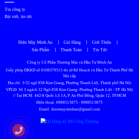
Tin công ty
Bài viết, tin tức
Điện Máy Minh An
Giỏ Hàng
Giới Thiệu
Sản Phẩm
Thanh Toán
Tin Tức
Công ty Cổ Phần Thương Mại và Đầu Tư Minh An
Giấy phép ĐKKD số 0108379513 do sở Kế Hoạch và Đầu Tư Thành Phố Hà
Nội cấp
Địa chỉ: 3/32 ngõ 858 Kim Giang, Phường Thanh Liệt, Thành phố Hà Nội
VPGD: Số 3 ngách 32 Ngõ 858 Kim Giang- Phường Thanh Liệt - TP. Hà Nội
// Tại HCM: 442/8 Quốc Lộ 1A, P. An Phú Đông, Quận 12, TP.HCM
Điện thoại:
0988513875
-
0988513875
Email: dienmayminhan@gmail.com