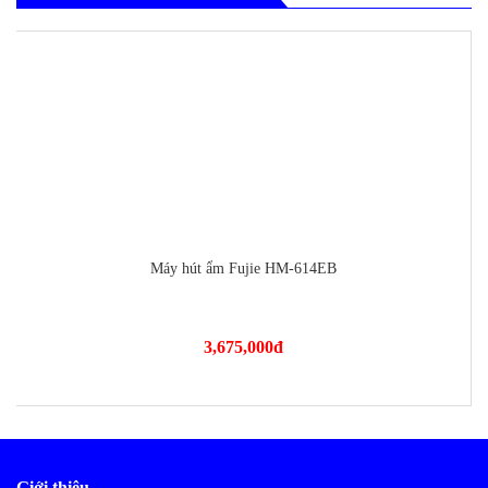
-100%
Máy hút ẩm Fujie HM-614EB
3,675,000
đ
Giới thiệu