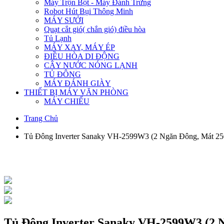
Máy Trộn Bột - Máy Đánh Trứng
Robot Hút Bụi Thông Minh
MÁY SƯỞI
Quạt cắt gió( chắn gió) điều hòa
Tủ Lạnh
MÁY XAY, MÁY ÉP
ĐIỀU HÒA DI ĐỘNG
CÂY NƯỚC NÓNG LẠNH
TỦ ĐÔNG
MÁY ĐÁNH GIÀY
THIẾT BỊ MÁY VĂN PHÒNG
MÁY CHIẾU
Trang Chủ
Tủ Đông Inverter Sanaky VH-2599W3 (2 Ngăn Đông, Mát 25
Tủ Đông Inverter Sanaky VH-2599W3 (2 