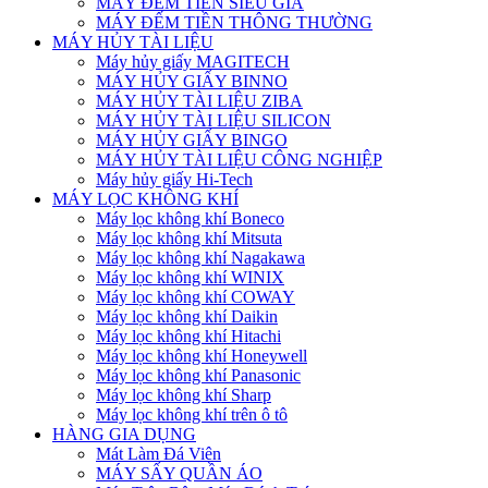
MÁY ĐẾM TIỀN SIÊU GIẢ
MÁY ĐẾM TIỀN THÔNG THƯỜNG
MÁY HỦY TÀI LIỆU
Máy hủy giấy MAGITECH
MÁY HỦY GIẤY BINNO
MÁY HỦY TÀI LIỆU ZIBA
MÁY HỦY TÀI LIỆU SILICON
MÁY HỦY GIẤY BINGO
MÁY HỦY TÀI LIỆU CÔNG NGHIỆP
Máy hủy giấy Hi-Tech
MÁY LỌC KHÔNG KHÍ
Máy lọc không khí Boneco
Máy lọc không khí Mitsuta
Máy lọc không khí Nagakawa
Máy lọc không khí WINIX
Máy lọc không khí COWAY
Máy lọc không khí Daikin
Máy lọc không khí Hitachi
Máy lọc không khí Honeywell
Máy lọc không khí Panasonic
Máy lọc không khí Sharp
Máy lọc không khí trên ô tô
HÀNG GIA DỤNG
Mát Làm Đá Viên
MÁY SẤY QUẦN ÁO