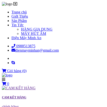
Trang chủ
Giới Thiệu
Sản Phẩm
Tin Tức
HÀNG GIA DỤNG
MÁY HÚT ẨM
Điện Máy Minh An
0988513875
dienmayminhan@gmail.com
Giỏ hàng
(0)
0
CAM KẾT HÀNG
chính hãng