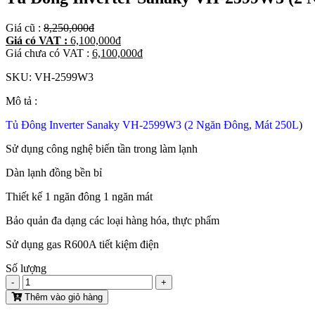
Giá cũ :
8,250,000
đ
Giá có VAT :
6,100,000
đ
Giá chưa có VAT :
6,100,000
đ
SKU:
VH-2599W3
Mô tả :
Tủ Đông Inverter Sanaky VH-2599W3 (2 Ngăn Đông, Mát 250L
)
Sử dụng công nghệ biến tần trong làm lạnh
Dàn lạnh đồng bền bỉ
Thiết kế 1 ngăn đông 1 ngăn mát
Bảo quản đa dạng các loại hàng hóa, thực phẩm
Sử dụng gas R600A tiết kiệm điện
Số lượng
-
+
Thêm vào giỏ hàng