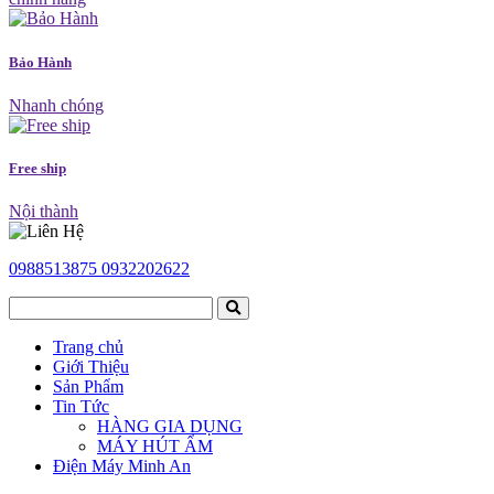
Bảo Hành
Nhanh chóng
Free ship
Nội thành
0988513875
0932202622
Trang chủ
Giới Thiệu
Sản Phẩm
Tin Tức
HÀNG GIA DỤNG
MÁY HÚT ẨM
Điện Máy Minh An