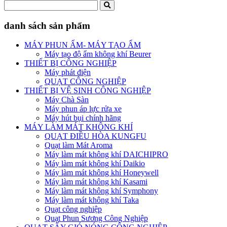
danh sách sản phẩm
MÁY PHUN ẨM- MÁY TẠO ẨM
Máy tạo độ ẩm không khí Beurer
THIẾT BỊ CÔNG NGHIỆP
Máy phát điện
QUẠT CÔNG NGHIỆP
THIẾT BỊ VỆ SINH CÔNG NGHIỆP
Máy Chà Sàn
Máy phun áp lực rửa xe
Máy hút bụi chính hãng
MÁY LÀM MÁT KHÔNG KHÍ
QUẠT ĐIỀU HÒA KUNGFU
Quạt làm Mát Aroma
Máy làm mát không khí DAICHIPRO
Máy làm mát không khí Daikio
Máy làm mát không khí Honeywell
Máy làm mát không khí Kasami
Máy làm mát không khí Symphony
Máy làm mát không khí Taka
Quạt công nghiệp
Quạt Phun Sương Công Nghiệp