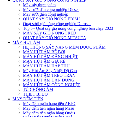
QUẠT SẤY GIÓ NÓNG CÔNG NGHIỆP
Máy sấy thực phẩm
Máy sưởi dầu công nghiệp Diesel
Máy sưởi điện công nghiệp
QUẠT SẤY GIÓ NÓNG EBISU
Quạt sưởi gió nóng công nghiệp Dorosin
Top 5+ Quạt sấy gió nóng công nghiệp bán chạy 2023
MÁY SẤY GIÓ NÓNG FRED
QUẠT SẤY GIÓ NÓNG MITSUTA
MÁY HÚT ẨM
HỆ THỐNG SẤY NANG MỀM DƯỢC PHẨM
MÁY HÚT ẨM BỂ BƠI
MÁY HÚT ẨM ĐẲNG NHIỆT
MÁY HÚT ẨM GIÁ RẺ
MÁY HÚT ẨM HẤP THỤ
Máy Hút Ẩm Sấy Nhiệt Độ Cao
MÁY HÚT ẨM TREO TRẦN
MÁY HÚT ẨM DÂN DỤNG
MÁY HÚT ẨM CÔNG NGHIỆP
TỦ CHỐNG ẨM
THIẾT BỊ ĐO
MÁY ĐẾM TIỀN
Máy đếm ngân hàng tiền AKIO
Máy đếm tiền ngân hàng Masu
Máy đếm tiền ngân hàng Oudis