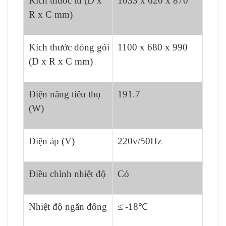
Kích thước tủ (D x
1033 x 620 x 870
R x C mm)
Kích thước đóng gói
1100 x 680 x 990
(D x R x C mm)
Điện năng tiêu thụ
191.7
(W)
Điện áp (V)
220v/50Hz
Điều chỉnh nhiệt độ
Có
Nhiệt độ ngăn đông
≤ -18℃