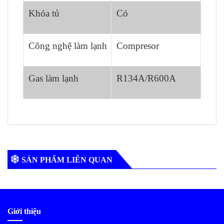
Khóa tủ
Có
Công nghệ làm lạnh
Compresor
Gas làm lạnh
R134A/R600A
SẢN PHẨM LIÊN QUAN
Giới thiệu