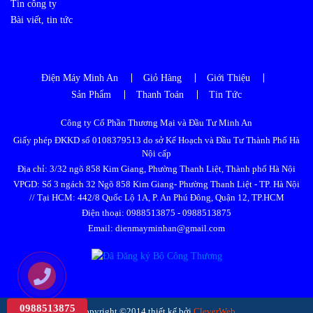
Tin công ty
Bài viết, tin tức
Điện Máy Minh An
Giỏ Hàng
Giới Thiệu
Sản Phẩm
Thanh Toán
Tin Tức
Công ty Cổ Phần Thương Mại và Đầu Tư Minh An
Giấy phép ĐKKD số 0108379513 do sở Kế Hoạch và Đầu Tư Thành Phố Hà
Nội cấp
Địa chỉ: 3/32 ngõ 858 Kim Giang, Phường Thanh Liệt, Thành phố Hà Nội
VPGD: Số 3 ngách 32 Ngõ 858 Kim Giang- Phường Thanh Liệt - TP. Hà Nội
// Tại HCM: 442/8 Quốc Lộ 1A, P. An Phú Đông, Quận 12, TP.HCM
Điện thoại:
0988513875
-
0988513875
Email: dienmayminhan@gmail.com
0988513875
Copyright ©2014 thiết kế bởi
CleverWeb