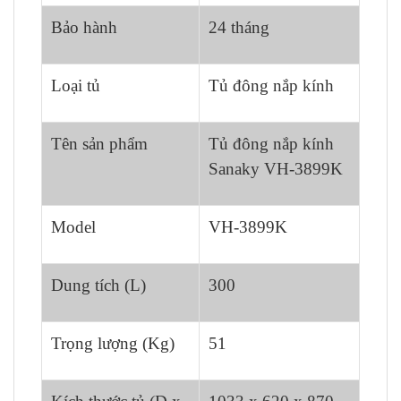
Bảo hành
24 tháng
Loại tủ
Tủ đông nắp kính
Tên sản phẩm
Tủ đông nắp kính
Sanaky VH-3899K
Model
VH-3899K
Dung tích (L)
300
Trọng lượng (Kg)
51