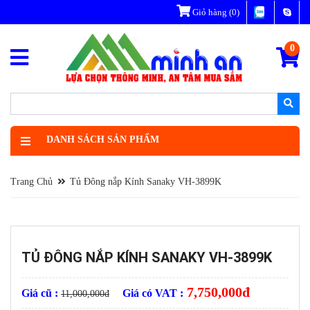
Giỏ hàng
(0)
0
DANH SÁCH SẢN PHẨM
Trang Chủ
Tủ Đông nắp Kính Sanaky VH-3899K
TỦ ĐÔNG NẮP KÍNH SANAKY VH-3899K
7,750,000
đ
Giá cũ :
Giá có VAT :
11,000,000
đ