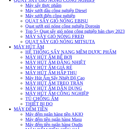
QUẠT SẤY GIÓ NÓNG CÔNG NGHIỆP
Máy sấy thực phẩm
Máy sưởi dầu công nghiệp Diesel
Máy sưởi điện công nghiệp
QUẠT SẤY GIÓ NÓNG EBISU
Quạt sưởi gió nóng công nghiệp Dorosin
Top 5+ Quạt sấy gió nóng công nghiệp bán chạy 2023
MÁY SẤY GIÓ NÓNG FRED
QUẠT SẤY GIÓ NÓNG MITSUTA
MÁY HÚT ẨM
HỆ THỐNG SẤY NANG MỀM DƯỢC PHẨM
MÁY HÚT ẨM BỂ BƠI
MÁY HÚT ẨM ĐẲNG NHIỆT
MÁY HÚT ẨM GIÁ RẺ
MÁY HÚT ẨM HẤP THỤ
Máy Hút Ẩm Sấy Nhiệt Độ Cao
MÁY HÚT ẨM TREO TRẦN
MÁY HÚT ẨM DÂN DỤNG
MÁY HÚT ẨM CÔNG NGHIỆP
TỦ CHỐNG ẨM
THIẾT BỊ ĐO
MÁY ĐẾM TIỀN
Máy đếm ngân hàng tiền AKIO
Máy đếm tiền ngân hàng Masu
Máy đếm tiền ngân hàng Oudis