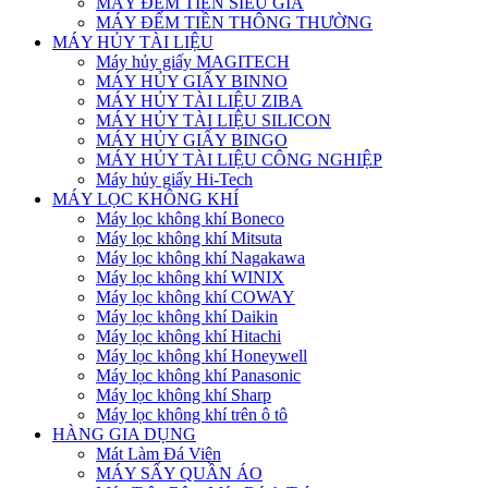
MÁY ĐẾM TIỀN SIÊU GIẢ
MÁY ĐẾM TIỀN THÔNG THƯỜNG
MÁY HỦY TÀI LIỆU
Máy hủy giấy MAGITECH
MÁY HỦY GIẤY BINNO
MÁY HỦY TÀI LIỆU ZIBA
MÁY HỦY TÀI LIỆU SILICON
MÁY HỦY GIẤY BINGO
MÁY HỦY TÀI LIỆU CÔNG NGHIỆP
Máy hủy giấy Hi-Tech
MÁY LỌC KHÔNG KHÍ
Máy lọc không khí Boneco
Máy lọc không khí Mitsuta
Máy lọc không khí Nagakawa
Máy lọc không khí WINIX
Máy lọc không khí COWAY
Máy lọc không khí Daikin
Máy lọc không khí Hitachi
Máy lọc không khí Honeywell
Máy lọc không khí Panasonic
Máy lọc không khí Sharp
Máy lọc không khí trên ô tô
HÀNG GIA DỤNG
Mát Làm Đá Viên
MÁY SẤY QUẦN ÁO