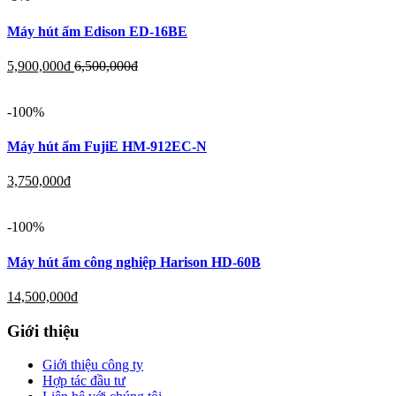
Máy hút ẩm Edison ED-16BE
5,900,000
đ
6,500,000
đ
-100%
Máy hút ẩm FujiE HM-912EC-N
3,750,000
đ
-100%
Máy hút ẩm công nghiệp Harison HD-60B
14,500,000
đ
Giới thiệu
Giới thiệu công ty
Hợp tác đầu tư