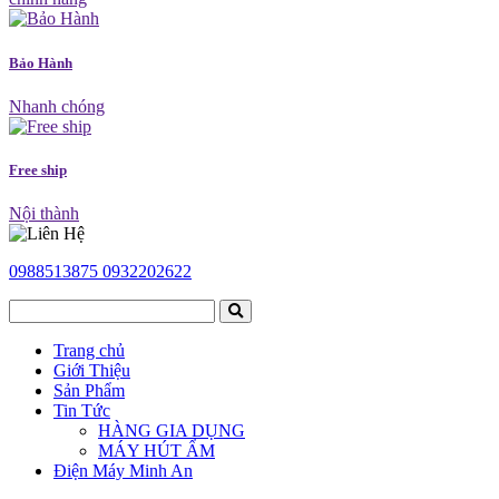
Bảo Hành
Nhanh chóng
Free ship
Nội thành
0988513875
0932202622
Trang chủ
Giới Thiệu
Sản Phẩm
Tin Tức
HÀNG GIA DỤNG
MÁY HÚT ẨM
Điện Máy Minh An