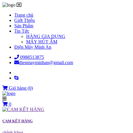
Trang chủ
Giới Thiệu
Sản Phẩm
Tin Tức
HÀNG GIA DỤNG
MÁY HÚT ẨM
Điện Máy Minh An
0988513875
dienmayminhan@gmail.com
Giỏ hàng
(0)
0
CAM KẾT HÀNG
chính hãng