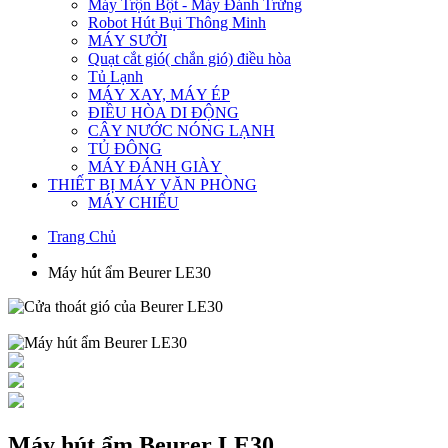
Máy Trộn Bột - Máy Đánh Trứng
Robot Hút Bụi Thông Minh
MÁY SƯỞI
Quạt cắt gió( chắn gió) điều hòa
Tủ Lạnh
MÁY XAY, MÁY ÉP
ĐIỀU HÒA DI ĐỘNG
CÂY NƯỚC NÓNG LẠNH
TỦ ĐÔNG
MÁY ĐÁNH GIÀY
THIẾT BỊ MÁY VĂN PHÒNG
MÁY CHIẾU
Trang Chủ
Máy hút ẩm Beurer LE30
Máy hút ẩm Beurer LE30