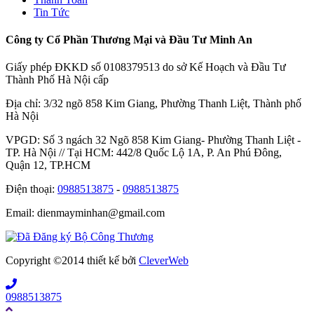
Tin Tức
Công ty Cổ Phần Thương Mại và Đầu Tư Minh An
Giấy phép ĐKKD số 0108379513 do sở Kế Hoạch và Đầu Tư
Thành Phố Hà Nội cấp
Địa chỉ: 3/32 ngõ 858 Kim Giang, Phường Thanh Liệt, Thành phố
Hà Nội
VPGD: Số 3 ngách 32 Ngõ 858 Kim Giang- Phường Thanh Liệt -
TP. Hà Nội // Tại HCM: 442/8 Quốc Lộ 1A, P. An Phú Đông,
Quận 12, TP.HCM
Điện thoại:
0988513875
-
0988513875
Email: dienmayminhan@gmail.com
Copyright ©2014 thiết kế bởi
CleverWeb
0988513875