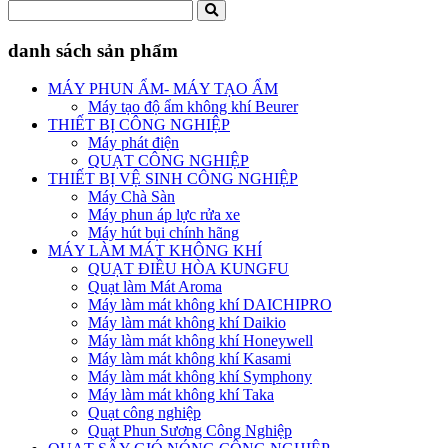
danh sách sản phẩm
MÁY PHUN ẨM- MÁY TẠO ẨM
Máy tạo độ ẩm không khí Beurer
THIẾT BỊ CÔNG NGHIỆP
Máy phát điện
QUẠT CÔNG NGHIỆP
THIẾT BỊ VỆ SINH CÔNG NGHIỆP
Máy Chà Sàn
Máy phun áp lực rửa xe
Máy hút bụi chính hãng
MÁY LÀM MÁT KHÔNG KHÍ
QUẠT ĐIỀU HÒA KUNGFU
Quạt làm Mát Aroma
Máy làm mát không khí DAICHIPRO
Máy làm mát không khí Daikio
Máy làm mát không khí Honeywell
Máy làm mát không khí Kasami
Máy làm mát không khí Symphony
Máy làm mát không khí Taka
Quạt công nghiệp
Quạt Phun Sương Công Nghiệp