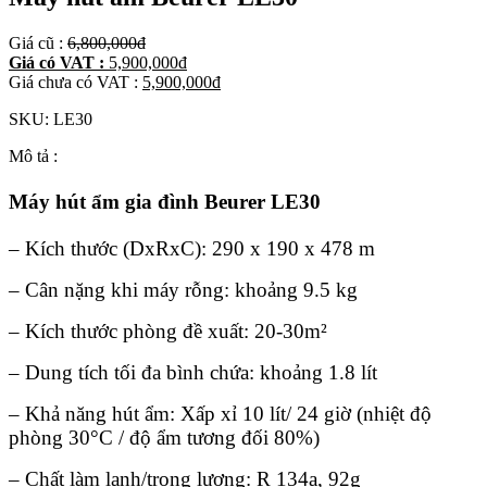
Giá cũ :
6,800,000
đ
Giá có VAT :
5,900,000
đ
Giá chưa có VAT :
5,900,000
đ
SKU:
LE30
Mô tả :
Máy hút ẩm gia đình Beurer LE30
– Kích thước (DxRxC): 290 x 190 x 478 m
– Cân nặng khi máy rỗng: khoảng 9.5 kg
– Kích thước phòng đề xuất: 20-30m²
– Dung tích tối đa bình chứa: khoảng 1.8 lít
– Khả năng hút ẩm: Xấp xỉ 10 lít/ 24 giờ (nhiệt độ
phòng 30°C / độ ẩm tương đối 80%)
– Chất làm lạnh/trọng lượng: R 134a, 92g