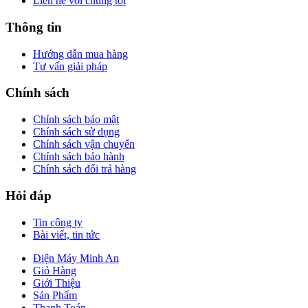
Liên hệ với chúng tôi
Thông tin
Hướng dẫn mua hàng
Tư vấn giải pháp
Chính sách
Chính sách bảo mật
Chính sách sử dụng
Chính sách vận chuyển
Chính sách bảo hành
Chính sách đổi trả hàng
Hỏi đáp
Tin công ty
Bài viết, tin tức
Điện Máy Minh An
Giỏ Hàng
Giới Thiệu
Sản Phẩm
Thanh Toán