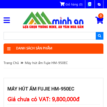
Giỏ hàng
(0)
0
DANH SÁCH SẢN PHẨM
Trang Chủ
Máy hút ẩm Fujie HM-950EC
MÁY HÚT ẨM FUJIE HM-950EC
Giá chưa có VAT:
9,800,000
đ