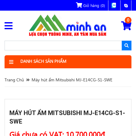
Giỏ hàng
(0)
0
DANH SÁCH SẢN PHẨM
Trang Chủ
Máy hút ẩm Mitsubishi MJ-E14CG-S1-SWE
MÁY HÚT ẨM MITSUBISHI MJ-E14CG-S1-
SWE
Giá chưa có VAT:
10,700,000
đ