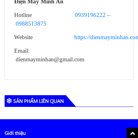
Điện Máy Minh An
Hotline
0939196222
–
0988513875
Website
https://dienmayminhan.co
Email:
dienmayminhan@gmail.com
SẢN PHẨM LIÊN QUAN
Giới thiệu