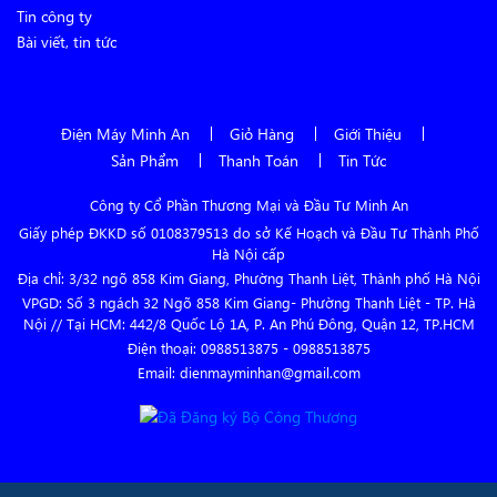
Tin công ty
Bài viết, tin tức
Điện Máy Minh An
Giỏ Hàng
Giới Thiệu
Sản Phẩm
Thanh Toán
Tin Tức
Công ty Cổ Phần Thương Mại và Đầu Tư Minh An
Giấy phép ĐKKD số 0108379513 do sở Kế Hoạch và Đầu Tư Thành Phố
Hà Nội cấp
Địa chỉ: 3/32 ngõ 858 Kim Giang, Phường Thanh Liệt, Thành phố Hà Nội
VPGD: Số 3 ngách 32 Ngõ 858 Kim Giang- Phường Thanh Liệt - TP. Hà
Nội // Tại HCM: 442/8 Quốc Lộ 1A, P. An Phú Đông, Quận 12, TP.HCM
Điện thoại:
0988513875
-
0988513875
Email: dienmayminhan@gmail.com