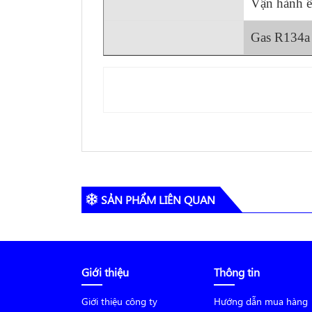
Vận hành ê
Gas R134a 
Tủ lạnh
SẢN PHẨM LIÊN QUAN
Giới thiệu
Thông tin
Giới thiệu công ty
Hướng dẫn mua hàng