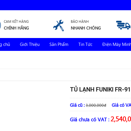
CAM KẾT HÀNG
BẢO HÀNH
CHÍNH HÃNG
NHANH CHÓNG
g chủ
Giới Thiệu
Sản Phẩm
Tin Tức
Điện Máy Min
TỦ LẠNH FUNIKI FR-91
Giá cũ :
Giá có VA
3,000,000
đ
2,540,
Giá chưa có VAT :