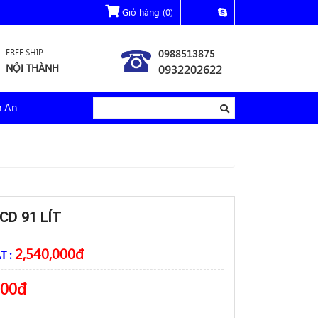
Giỏ hàng
(0)
FREE SHIP
0988513875
NỘI THÀNH
0932202622
h An
CD 91 LÍT
2,540,000
đ
T :
000
đ