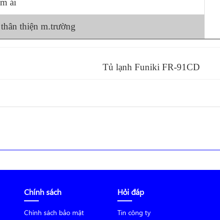
m ái
thân thiện m.trường
 Funiki FR-91CD
Chính sách
Hỏi đáp
Chính sách bảo mật
Tin công ty