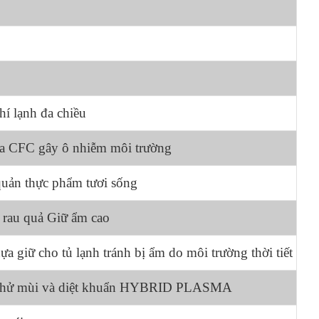
hí lạnh đa chiều
a CFC gây ô nhiễm môi trường
uản thực phẩm tươi sống
rau quả Giữ ẩm cao
a giữ cho tủ lạnh tránh bị ẩm do môi trường thời tiết
khử mùi và diệt khuẩn HYBRID PLASMA