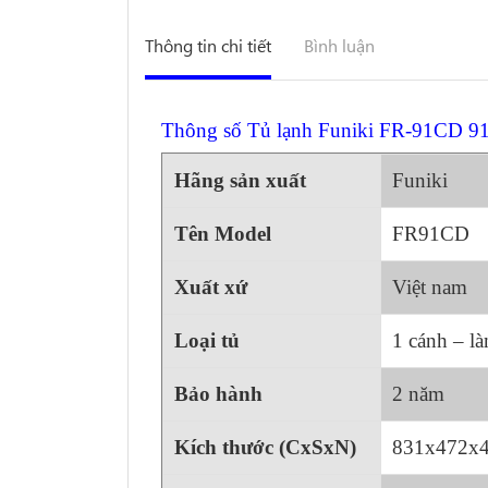
Thông tin chi tiết
Bình luận
Thông số Tủ lạnh Funiki FR-91CD 91 
Hãng sản xuất
Funiki
Tên Model
FR91CD
Xuất xứ
Việt nam
Loại tủ
1 cánh – là
Bảo hành
2 năm
Kích thước (CxSxN)
831x472x