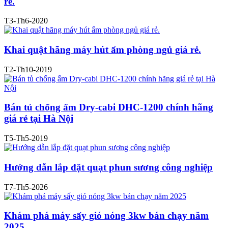
rẻ.
T3-Th6-2020
Khai quật hãng máy hút ẩm phòng ngủ giá rẻ.
T2-Th10-2019
Bán tủ chống ẩm Dry-cabi DHC-1200 chính hãng
giá rẻ tại Hà Nội
T5-Th5-2019
Hướng dẫn lắp đặt quạt phun sương công nghiệp
T7-Th5-2026
Khám phá máy sấy gió nóng 3kw bán chạy năm
2025