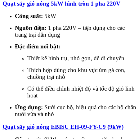
Quạt sấy gió nóng 5kW hình tròn 1 pha 220V
Công suất:
5kW
Nguồn điện:
1 pha 220V – tiện dụng cho các
trang trại dân dụng
Đặc điểm nổi bật:
Thiết kế hình trụ, nhỏ gọn, dễ di chuyển
Thích hợp dùng cho khu vực úm gà con,
chuồng trại nhỏ
Có thể điều chỉnh nhiệt độ và tốc độ gió linh
hoạt
Ứng dụng:
Sưởi cục bộ, hiệu quả cho các hộ chăn
nuôi vừa và nhỏ
Quạt sấy gió nóng EBISU EH-09-FY-C9 (9kW)