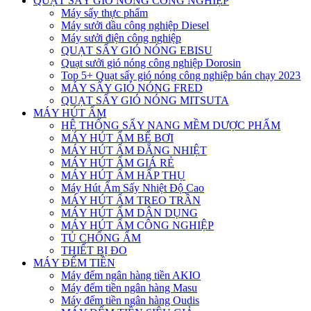
QUẠT SẤY GIÓ NÓNG CÔNG NGHIỆP
Máy sấy thực phẩm
Máy sưởi dầu công nghiệp Diesel
Máy sưởi điện công nghiệp
QUẠT SẤY GIÓ NÓNG EBISU
Quạt sưởi gió nóng công nghiệp Dorosin
Top 5+ Quạt sấy gió nóng công nghiệp bán chạy 2023
MÁY SẤY GIÓ NÓNG FRED
QUẠT SẤY GIÓ NÓNG MITSUTA
MÁY HÚT ẨM
HỆ THỐNG SẤY NANG MỀM DƯỢC PHẨM
MÁY HÚT ẨM BỂ BƠI
MÁY HÚT ẨM ĐẲNG NHIỆT
MÁY HÚT ẨM GIÁ RẺ
MÁY HÚT ẨM HẤP THỤ
Máy Hút Ẩm Sấy Nhiệt Độ Cao
MÁY HÚT ẨM TREO TRẦN
MÁY HÚT ẨM DÂN DỤNG
MÁY HÚT ẨM CÔNG NGHIỆP
TỦ CHỐNG ẨM
THIẾT BỊ ĐO
MÁY ĐẾM TIỀN
Máy đếm ngân hàng tiền AKIO
Máy đếm tiền ngân hàng Masu
Máy đếm tiền ngân hàng Oudis