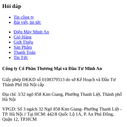
Hỏi đáp
Tin công ty
Bài viết, tin tức
Điện Máy Minh An
Giỏ Hàng
Giới Thiệu
Sản Phẩm
Thanh Toán
Tin Tức
Công ty Cổ Phần Thương Mại và Đầu Tư Minh An
Giấy phép ĐKKD số 0108379513 do sở Kế Hoạch và Đầu Tư
Thành Phố Hà Nội cấp
Địa chỉ: 3/32 ngõ 858 Kim Giang, Phường Thanh Liệt, Thành phố
Hà Nội
VPGD: Số 3 ngách 32 Ngõ 858 Kim Giang- Phường Thanh Liệt -
TP. Hà Nội // Tại HCM: 442/8 Quốc Lộ 1A, P. An Phú Đông,
Quận 12, TP.HCM