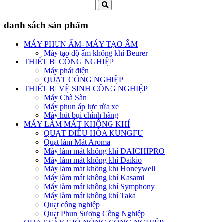
danh sách sản phẩm
MÁY PHUN ẨM- MÁY TẠO ẨM
Máy tạo độ ẩm không khí Beurer
THIẾT BỊ CÔNG NGHIỆP
Máy phát điện
QUẠT CÔNG NGHIỆP
THIẾT BỊ VỆ SINH CÔNG NGHIỆP
Máy Chà Sàn
Máy phun áp lực rửa xe
Máy hút bụi chính hãng
MÁY LÀM MÁT KHÔNG KHÍ
QUẠT ĐIỀU HÒA KUNGFU
Quạt làm Mát Aroma
Máy làm mát không khí DAICHIPRO
Máy làm mát không khí Daikio
Máy làm mát không khí Honeywell
Máy làm mát không khí Kasami
Máy làm mát không khí Symphony
Máy làm mát không khí Taka
Quạt công nghiệp
Quạt Phun Sương Công Nghiệp