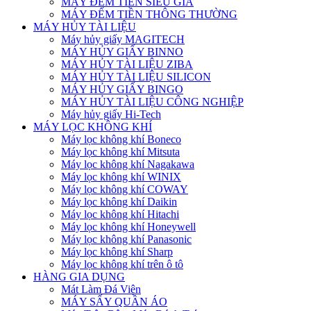
MÁY ĐẾM TIỀN SIÊU GIẢ
MÁY ĐẾM TIỀN THÔNG THƯỜNG
MÁY HỦY TÀI LIỆU
Máy hủy giấy MAGITECH
MÁY HỦY GIẤY BINNO
MÁY HỦY TÀI LIỆU ZIBA
MÁY HỦY TÀI LIỆU SILICON
MÁY HỦY GIẤY BINGO
MÁY HỦY TÀI LIỆU CÔNG NGHIỆP
Máy hủy giấy Hi-Tech
MÁY LỌC KHÔNG KHÍ
Máy lọc không khí Boneco
Máy lọc không khí Mitsuta
Máy lọc không khí Nagakawa
Máy lọc không khí WINIX
Máy lọc không khí COWAY
Máy lọc không khí Daikin
Máy lọc không khí Hitachi
Máy lọc không khí Honeywell
Máy lọc không khí Panasonic
Máy lọc không khí Sharp
Máy lọc không khí trên ô tô
HÀNG GIA DỤNG
Mát Làm Đá Viên
MÁY SẤY QUẦN ÁO