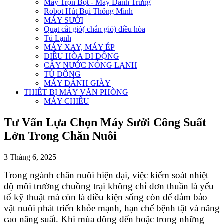
Máy Trộn Bột - Máy Đánh Trứng
Robot Hút Bụi Thông Minh
MÁY SƯỞI
Quạt cắt gió( chắn gió) điều hòa
Tủ Lạnh
MÁY XAY, MÁY ÉP
ĐIỀU HÒA DI ĐỘNG
CÂY NƯỚC NÓNG LẠNH
TỦ ĐÔNG
MÁY ĐÁNH GIÀY
THIẾT BỊ MÁY VĂN PHÒNG
MÁY CHIẾU
Tư Vấn Lựa Chọn Máy Sưởi Công Suất
Lớn Trong Chăn Nuôi
3 Tháng 6, 2025
Trong ngành chăn nuôi hiện đại, việc kiểm soát nhiệt
độ môi trường chuồng trại không chỉ đơn thuần là yếu
tố kỹ thuật mà còn là điều kiện sống còn để đảm bảo
vật nuôi phát triển khỏe mạnh, hạn chế bệnh tật và nâng
cao năng suất. Khi mùa đông đến hoặc trong những