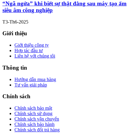
“Ngã ngửa” khi biết sự thật đằng sau máy tạo ẩm
siêu âm công nghiệp
T3-Th6-2025
Giới thiệu
Giới thiệu công ty
Hợp tác đầu tư
Liên hệ với chúng tôi
Thông tin
Hướng dẫn mua hàng
Tư vấn giải pháp
Chính sách
Chính sách bảo mật
Chính sách sử dụng
Chính sách vận chuyển
Chính sách bảo hành
Chính sách đổi trả hàng