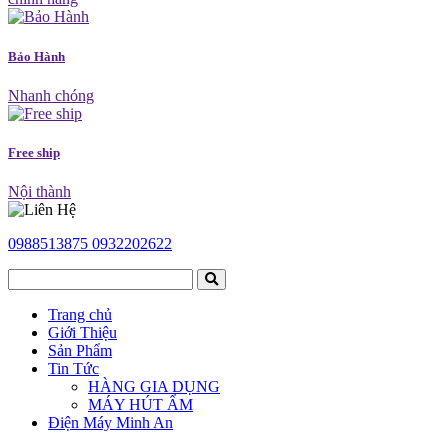
Bảo Hành
Nhanh chóng
Free ship
Nội thành
0988513875
0932202622
Trang chủ
Giới Thiệu
Sản Phẩm
Tin Tức
HÀNG GIA DỤNG
MÁY HÚT ẨM
Điện Máy Minh An