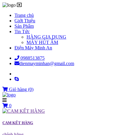
Trang chủ
Giới Thiệu
Sản Phẩm
Tin Tức
HÀNG GIA DỤNG
MÁY HÚT ẨM
Điện Máy Minh An
0988513875
dienmayminhan@gmail.com
Giỏ hàng
(0)
0
CAM KẾT HÀNG
chính hãng