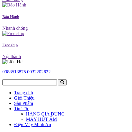
Bảo Hành
Nhanh chóng
Free ship
Nội thành
0988513875
0932202622
Trang chủ
Giới Thiệu
Sản Phẩm
Tin Tức
HÀNG GIA DỤNG
MÁY HÚT ẨM
Điện Máy Minh An