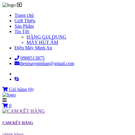
Trang chủ
Giới Thiệu
Sản Phẩm
Tin Tức
HÀNG GIA DỤNG
MÁY HÚT ẨM
Điện Máy Minh An
0988513875
dienmayminhan@gmail.com
Giỏ hàng
(0)
0
CAM KẾT HÀNG
chính hãng