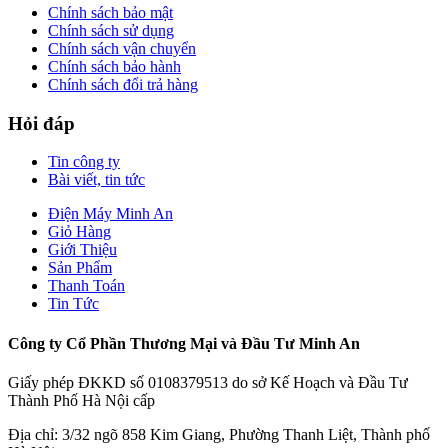
Chính sách bảo mật
Chính sách sử dụng
Chính sách vận chuyển
Chính sách bảo hành
Chính sách đổi trả hàng
Hỏi đáp
Tin công ty
Bài viết, tin tức
Điện Máy Minh An
Giỏ Hàng
Giới Thiệu
Sản Phẩm
Thanh Toán
Tin Tức
Công ty Cổ Phần Thương Mại và Đầu Tư Minh An
Giấy phép ĐKKD số 0108379513 do sở Kế Hoạch và Đầu Tư
Thành Phố Hà Nội cấp
Địa chỉ: 3/32 ngõ 858 Kim Giang, Phường Thanh Liệt, Thành phố