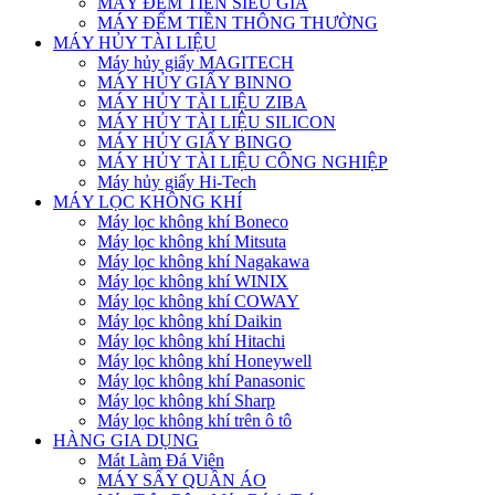
MÁY ĐẾM TIỀN SIÊU GIẢ
MÁY ĐẾM TIỀN THÔNG THƯỜNG
MÁY HỦY TÀI LIỆU
Máy hủy giấy MAGITECH
MÁY HỦY GIẤY BINNO
MÁY HỦY TÀI LIỆU ZIBA
MÁY HỦY TÀI LIỆU SILICON
MÁY HỦY GIẤY BINGO
MÁY HỦY TÀI LIỆU CÔNG NGHIỆP
Máy hủy giấy Hi-Tech
MÁY LỌC KHÔNG KHÍ
Máy lọc không khí Boneco
Máy lọc không khí Mitsuta
Máy lọc không khí Nagakawa
Máy lọc không khí WINIX
Máy lọc không khí COWAY
Máy lọc không khí Daikin
Máy lọc không khí Hitachi
Máy lọc không khí Honeywell
Máy lọc không khí Panasonic
Máy lọc không khí Sharp
Máy lọc không khí trên ô tô
HÀNG GIA DỤNG
Mát Làm Đá Viên
MÁY SẤY QUẦN ÁO