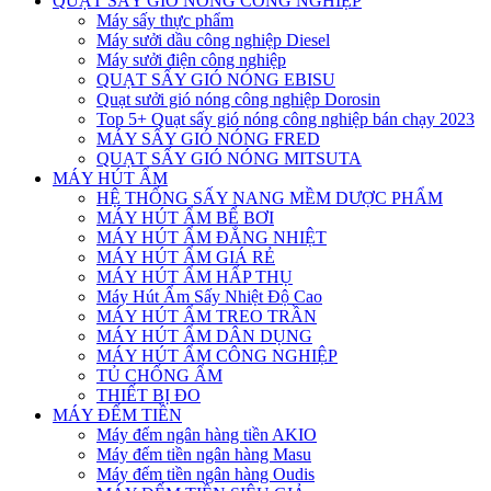
QUẠT SẤY GIÓ NÓNG CÔNG NGHIỆP
Máy sấy thực phẩm
Máy sưởi dầu công nghiệp Diesel
Máy sưởi điện công nghiệp
QUẠT SẤY GIÓ NÓNG EBISU
Quạt sưởi gió nóng công nghiệp Dorosin
Top 5+ Quạt sấy gió nóng công nghiệp bán chạy 2023
MÁY SẤY GIÓ NÓNG FRED
QUẠT SẤY GIÓ NÓNG MITSUTA
MÁY HÚT ẨM
HỆ THỐNG SẤY NANG MỀM DƯỢC PHẨM
MÁY HÚT ẨM BỂ BƠI
MÁY HÚT ẨM ĐẲNG NHIỆT
MÁY HÚT ẨM GIÁ RẺ
MÁY HÚT ẨM HẤP THỤ
Máy Hút Ẩm Sấy Nhiệt Độ Cao
MÁY HÚT ẨM TREO TRẦN
MÁY HÚT ẨM DÂN DỤNG
MÁY HÚT ẨM CÔNG NGHIỆP
TỦ CHỐNG ẨM
THIẾT BỊ ĐO
MÁY ĐẾM TIỀN
Máy đếm ngân hàng tiền AKIO
Máy đếm tiền ngân hàng Masu
Máy đếm tiền ngân hàng Oudis