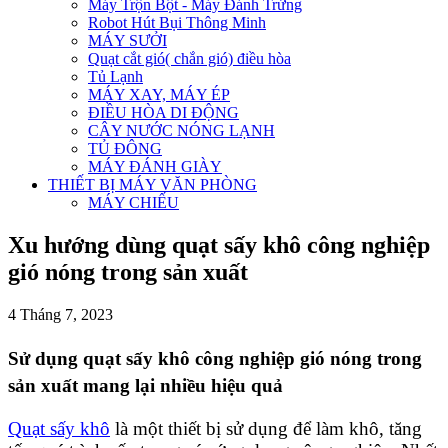
Máy Trộn Bột - Máy Đánh Trứng
Robot Hút Bụi Thông Minh
MÁY SƯỞI
Quạt cắt gió( chắn gió) điều hòa
Tủ Lạnh
MÁY XAY, MÁY ÉP
ĐIỀU HÒA DI ĐỘNG
CÂY NƯỚC NÓNG LẠNH
TỦ ĐÔNG
MÁY ĐÁNH GIÀY
THIẾT BỊ MÁY VĂN PHÒNG
MÁY CHIẾU
Xu hướng dùng quạt sấy khô công nghiệp
gió nóng trong sản xuất
4 Tháng 7, 2023
Sử dụng quạt sấy khô công nghiệp gió nóng trong
sản xuất mang lại nhiều hiệu quả
Quạt sấy khô
là một thiết bị sử dụng để làm khô, tăng