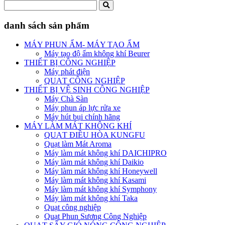
danh sách sản phẩm
MÁY PHUN ẨM- MÁY TẠO ẨM
Máy tạo độ ẩm không khí Beurer
THIẾT BỊ CÔNG NGHIỆP
Máy phát điện
QUẠT CÔNG NGHIỆP
THIẾT BỊ VỆ SINH CÔNG NGHIỆP
Máy Chà Sàn
Máy phun áp lực rửa xe
Máy hút bụi chính hãng
MÁY LÀM MÁT KHÔNG KHÍ
QUẠT ĐIỀU HÒA KUNGFU
Quạt làm Mát Aroma
Máy làm mát không khí DAICHIPRO
Máy làm mát không khí Daikio
Máy làm mát không khí Honeywell
Máy làm mát không khí Kasami
Máy làm mát không khí Symphony
Máy làm mát không khí Taka
Quạt công nghiệp
Quạt Phun Sương Công Nghiệp