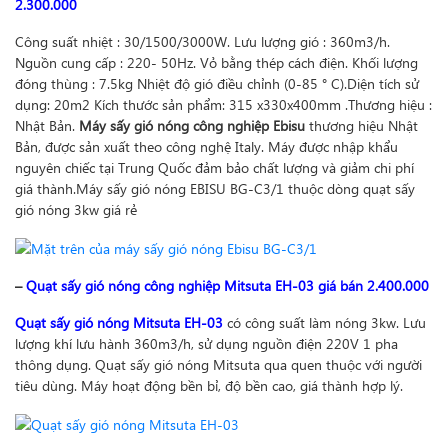
2.300.000
Công suất nhiệt : 30/1500/3000W. Lưu lượng gió : 360m3/h.
Nguồn cung cấp : 220- 50Hz. Vỏ bằng thép cách điện. Khối lượng
đóng thùng : 7.5kg Nhiệt độ gió điều chỉnh (0-85 ° C).Diện tích sử
dụng: 20m2 Kích thước sản phẩm: 315 x330x400mm .Thương hiệu :
Nhật Bản.
Máy sấy gió nóng công nghiệp Ebisu
thương hiệu Nhật
Bản, được sản xuất theo công nghệ Italy. Máy được nhập khẩu
nguyên chiếc tại Trung Quốc đảm bảo chất lượng và giảm chi phí
giá thành.Máy sấy gió nóng EBISU BG-C3/1 thuộc dòng quạt sấy
gió nóng 3kw giá rẻ
–
Quạt sấy gió nóng công nghiệp Mitsuta EH-03 giá bán 2.400.000
Quạt sấy gió nóng Mitsuta EH-03
có công suất làm nóng 3kw. Lưu
lượng khí lưu hành 360m3/h, sử dụng nguồn điện 220V 1 pha
thông dụng. Quạt sấy gió nóng Mitsuta qua quen thuộc với người
tiêu dùng. Máy hoạt động bền bỉ, độ bền cao, giá thành hợp lý.