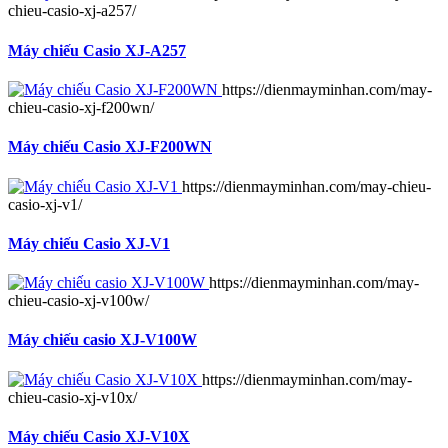
chieu-casio-xj-a257/
Máy chiếu Casio XJ-A257
https://dienmayminhan.com/may-
chieu-casio-xj-f200wn/
Máy chiếu Casio XJ-F200WN
https://dienmayminhan.com/may-chieu-
casio-xj-v1/
Máy chiếu Casio XJ-V1
https://dienmayminhan.com/may-
chieu-casio-xj-v100w/
Máy chiếu casio XJ-V100W
https://dienmayminhan.com/may-
chieu-casio-xj-v10x/
Máy chiếu Casio XJ-V10X