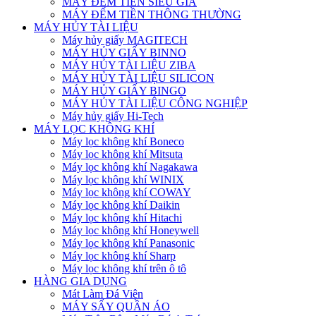
MÁY ĐẾM TIỀN SIÊU GIẢ
MÁY ĐẾM TIỀN THÔNG THƯỜNG
MÁY HỦY TÀI LIỆU
Máy hủy giấy MAGITECH
MÁY HỦY GIẤY BINNO
MÁY HỦY TÀI LIỆU ZIBA
MÁY HỦY TÀI LIỆU SILICON
MÁY HỦY GIẤY BINGO
MÁY HỦY TÀI LIỆU CÔNG NGHIỆP
Máy hủy giấy Hi-Tech
MÁY LỌC KHÔNG KHÍ
Máy lọc không khí Boneco
Máy lọc không khí Mitsuta
Máy lọc không khí Nagakawa
Máy lọc không khí WINIX
Máy lọc không khí COWAY
Máy lọc không khí Daikin
Máy lọc không khí Hitachi
Máy lọc không khí Honeywell
Máy lọc không khí Panasonic
Máy lọc không khí Sharp
Máy lọc không khí trên ô tô
HÀNG GIA DỤNG
Mát Làm Đá Viên
MÁY SẤY QUẦN ÁO