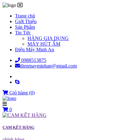
Trang chủ
Giới Thiệu
Sản Phẩm
Tin Tức
HÀNG GIA DỤNG
MÁY HÚT ẨM
Điện Máy Minh An
0988513875
dienmayminhan@gmail.com
Giỏ hàng
(0)
0
CAM KẾT HÀNG
chính hãng