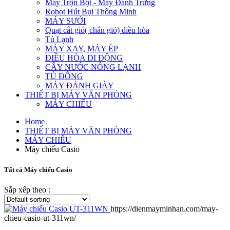
Máy Trộn Bột - Máy Đánh Trứng
Robot Hút Bụi Thông Minh
MÁY SƯỞI
Quạt cắt gió( chắn gió) điều hòa
Tủ Lạnh
MÁY XAY, MÁY ÉP
ĐIỀU HÒA DI ĐỘNG
CÂY NƯỚC NÓNG LẠNH
TỦ ĐÔNG
MÁY ĐÁNH GIÀY
THIẾT BỊ MÁY VĂN PHÒNG
MÁY CHIẾU
Home
THIẾT BỊ MÁY VĂN PHÒNG
MÁY CHIẾU
Máy chiếu Casio
Tất cả Máy chiếu Casio
Sắp xếp theo :
https://dienmayminhan.com/may-
chieu-casio-ut-311wn/