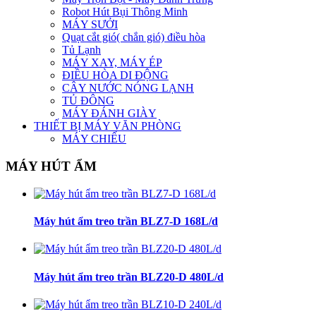
Robot Hút Bụi Thông Minh
MÁY SƯỞI
Quạt cắt gió( chắn gió) điều hòa
Tủ Lạnh
MÁY XAY, MÁY ÉP
ĐIỀU HÒA DI ĐỘNG
CÂY NƯỚC NÓNG LẠNH
TỦ ĐÔNG
MÁY ĐÁNH GIÀY
THIẾT BỊ MÁY VĂN PHÒNG
MÁY CHIẾU
MÁY HÚT ẨM
Máy hút ẩm treo trần BLZ7-D 168L/d
Máy hút ẩm treo trần BLZ20-D 480L/d