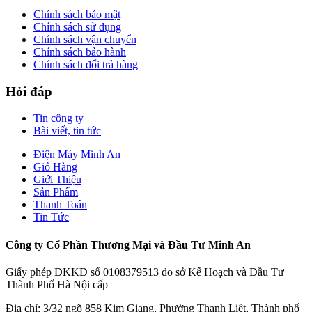
Chính sách bảo mật
Chính sách sử dụng
Chính sách vận chuyển
Chính sách bảo hành
Chính sách đổi trả hàng
Hỏi đáp
Tin công ty
Bài viết, tin tức
Điện Máy Minh An
Giỏ Hàng
Giới Thiệu
Sản Phẩm
Thanh Toán
Tin Tức
Công ty Cổ Phần Thương Mại và Đầu Tư Minh An
Giấy phép ĐKKD số 0108379513 do sở Kế Hoạch và Đầu Tư
Thành Phố Hà Nội cấp
Địa chỉ: 3/32 ngõ 858 Kim Giang, Phường Thanh Liệt, Thành phố