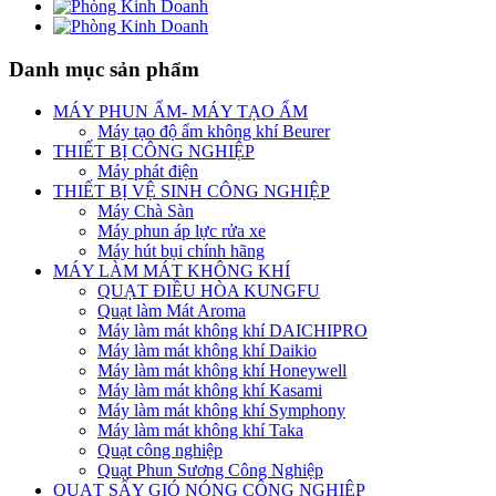
Danh mục sản phẩm
MÁY PHUN ẨM- MÁY TẠO ẨM
Máy tạo độ ẩm không khí Beurer
THIẾT BỊ CÔNG NGHIỆP
Máy phát điện
THIẾT BỊ VỆ SINH CÔNG NGHIỆP
Máy Chà Sàn
Máy phun áp lực rửa xe
Máy hút bụi chính hãng
MÁY LÀM MÁT KHÔNG KHÍ
QUẠT ĐIỀU HÒA KUNGFU
Quạt làm Mát Aroma
Máy làm mát không khí DAICHIPRO
Máy làm mát không khí Daikio
Máy làm mát không khí Honeywell
Máy làm mát không khí Kasami
Máy làm mát không khí Symphony
Máy làm mát không khí Taka
Quạt công nghiệp
Quạt Phun Sương Công Nghiệp
QUẠT SẤY GIÓ NÓNG CÔNG NGHIỆP