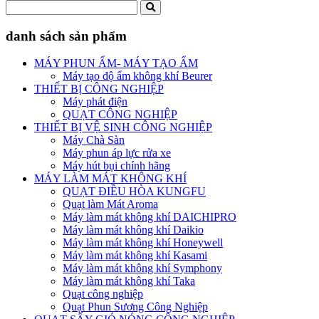
danh sách sản phẩm
MÁY PHUN ẨM- MÁY TẠO ẨM
Máy tạo độ ẩm không khí Beurer
THIẾT BỊ CÔNG NGHIỆP
Máy phát điện
QUẠT CÔNG NGHIỆP
THIẾT BỊ VỆ SINH CÔNG NGHIỆP
Máy Chà Sàn
Máy phun áp lực rửa xe
Máy hút bụi chính hãng
MÁY LÀM MÁT KHÔNG KHÍ
QUẠT ĐIỀU HÒA KUNGFU
Quạt làm Mát Aroma
Máy làm mát không khí DAICHIPRO
Máy làm mát không khí Daikio
Máy làm mát không khí Honeywell
Máy làm mát không khí Kasami
Máy làm mát không khí Symphony
Máy làm mát không khí Taka
Quạt công nghiệp
Quạt Phun Sương Công Nghiệp