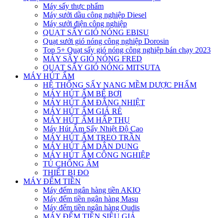
Máy sấy thực phẩm
Máy sưởi dầu công nghiệp Diesel
Máy sưởi điện công nghiệp
QUẠT SẤY GIÓ NÓNG EBISU
Quạt sưởi gió nóng công nghiệp Dorosin
Top 5+ Quạt sấy gió nóng công nghiệp bán chạy 2023
MÁY SẤY GIÓ NÓNG FRED
QUẠT SẤY GIÓ NÓNG MITSUTA
MÁY HÚT ẨM
HỆ THỐNG SẤY NANG MỀM DƯỢC PHẨM
MÁY HÚT ẨM BỂ BƠI
MÁY HÚT ẨM ĐẲNG NHIỆT
MÁY HÚT ẨM GIÁ RẺ
MÁY HÚT ẨM HẤP THỤ
Máy Hút Ẩm Sấy Nhiệt Độ Cao
MÁY HÚT ẨM TREO TRẦN
MÁY HÚT ẨM DÂN DỤNG
MÁY HÚT ẨM CÔNG NGHIỆP
TỦ CHỐNG ẨM
THIẾT BỊ ĐO
MÁY ĐẾM TIỀN
Máy đếm ngân hàng tiền AKIO
Máy đếm tiền ngân hàng Masu
Máy đếm tiền ngân hàng Oudis
MÁY ĐẾM TIỀN SIÊU GIẢ