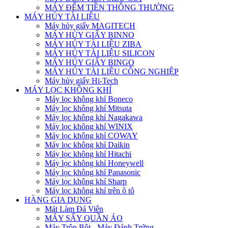
MÁY ĐẾM TIỀN THÔNG THƯỜNG
MÁY HỦY TÀI LIỆU
Máy hủy giấy MAGITECH
MÁY HỦY GIẤY BINNO
MÁY HỦY TÀI LIỆU ZIBA
MÁY HỦY TÀI LIỆU SILICON
MÁY HỦY GIẤY BINGO
MÁY HỦY TÀI LIỆU CÔNG NGHIỆP
Máy hủy giấy Hi-Tech
MÁY LỌC KHÔNG KHÍ
Máy lọc không khí Boneco
Máy lọc không khí Mitsuta
Máy lọc không khí Nagakawa
Máy lọc không khí WINIX
Máy lọc không khí COWAY
Máy lọc không khí Daikin
Máy lọc không khí Hitachi
Máy lọc không khí Honeywell
Máy lọc không khí Panasonic
Máy lọc không khí Sharp
Máy lọc không khí trên ô tô
HÀNG GIA DỤNG
Mát Làm Đá Viên
MÁY SẤY QUẦN ÁO
Máy Trộn Bột - Máy Đánh Trứng