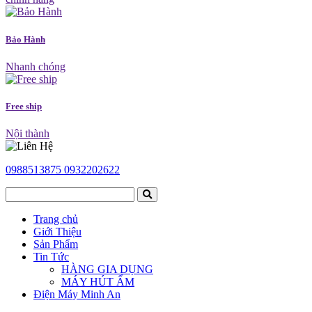
Bảo Hành
Nhanh chóng
Free ship
Nội thành
0988513875
0932202622
Trang chủ
Giới Thiệu
Sản Phẩm
Tin Tức
HÀNG GIA DỤNG
MÁY HÚT ẨM
Điện Máy Minh An