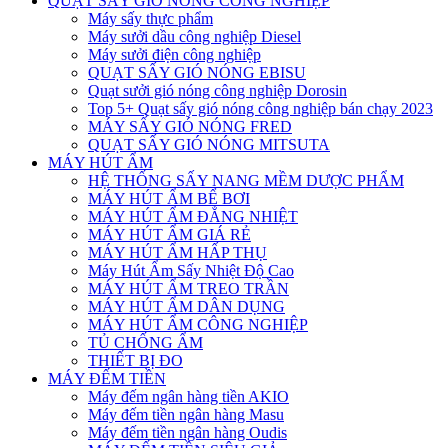
QUẠT SẤY GIÓ NÓNG CÔNG NGHIỆP
Máy sấy thực phẩm
Máy sưởi dầu công nghiệp Diesel
Máy sưởi điện công nghiệp
QUẠT SẤY GIÓ NÓNG EBISU
Quạt sưởi gió nóng công nghiệp Dorosin
Top 5+ Quạt sấy gió nóng công nghiệp bán chạy 2023
MÁY SẤY GIÓ NÓNG FRED
QUẠT SẤY GIÓ NÓNG MITSUTA
MÁY HÚT ẨM
HỆ THỐNG SẤY NANG MỀM DƯỢC PHẨM
MÁY HÚT ẨM BỂ BƠI
MÁY HÚT ẨM ĐẲNG NHIỆT
MÁY HÚT ẨM GIÁ RẺ
MÁY HÚT ẨM HẤP THỤ
Máy Hút Ẩm Sấy Nhiệt Độ Cao
MÁY HÚT ẨM TREO TRẦN
MÁY HÚT ẨM DÂN DỤNG
MÁY HÚT ẨM CÔNG NGHIỆP
TỦ CHỐNG ẨM
THIẾT BỊ ĐO
MÁY ĐẾM TIỀN
Máy đếm ngân hàng tiền AKIO
Máy đếm tiền ngân hàng Masu
Máy đếm tiền ngân hàng Oudis