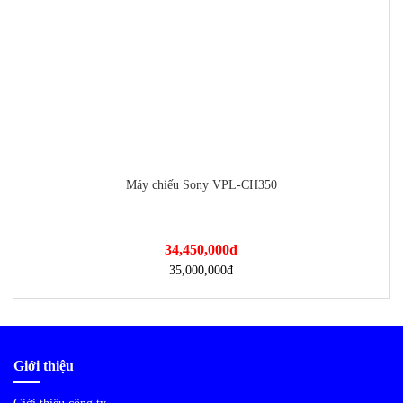
-2%
-2%
Máy chiếu Panasonic PT-VX425N
Máy chiếu Sony VPL-CH350
34,450,000
24,300,000
đ
đ
35,000,000
24,700,000
đ
đ
Giới thiệu