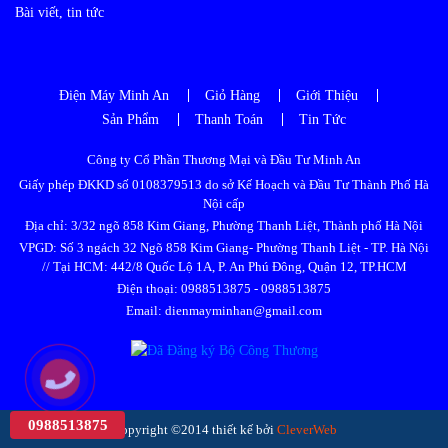
Bài viết, tin tức
Điện Máy Minh An
Giỏ Hàng
Giới Thiệu
Sản Phẩm
Thanh Toán
Tin Tức
Công ty Cổ Phần Thương Mại và Đầu Tư Minh An
Giấy phép ĐKKD số 0108379513 do sở Kế Hoạch và Đầu Tư Thành Phố Hà
Nội cấp
Địa chỉ: 3/32 ngõ 858 Kim Giang, Phường Thanh Liệt, Thành phố Hà Nội
VPGD: Số 3 ngách 32 Ngõ 858 Kim Giang- Phường Thanh Liệt - TP. Hà Nội
// Tại HCM: 442/8 Quốc Lộ 1A, P. An Phú Đông, Quận 12, TP.HCM
Điện thoại:
0988513875
-
0988513875
Email: dienmayminhan@gmail.com
0988513875
Copyright ©2014 thiết kế bởi
CleverWeb