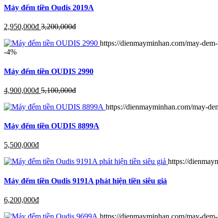
Máy đếm tiền Oudis 2019A
2,950,000
đ
3,200,000
đ
https://dienmayminhan.com/may-dem-t
-4%
Máy đếm tiền OUDIS 2990
4,900,000
đ
5,100,000
đ
https://dienmayminhan.com/may-dem
Máy đếm tiền OUDIS 8899A
5,500,000
đ
https://dienmay
Máy đếm tiền Oudis 9191A phát hiện tiền siêu giả
6,200,000
đ
https://dienmayminhan.com/may-dem-t