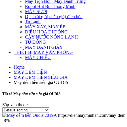
Máy Trộn Bột - Máy Đánh Trứng
Robot Hút Bụi Thông Minh
MÁY SƯỞI
Quạt cắt gió( chắn gió) điều hòa
Tủ Lạnh
MÁY XAY, MÁY ÉP
ĐIỀU HÒA DI ĐỘNG
CÂY NƯỚC NÓNG LẠNH
TỦ ĐÔNG
MÁY ĐÁNH GIÀY
THIẾT BỊ MÁY VĂN PHÒNG
MÁY CHIẾU
Home
MÁY ĐẾM TIỀN
MÁY ĐẾM TIỀN SIÊU GIẢ
Máy đếm tiền siêu giả OUDIS
Tất cả Máy đếm tiền siêu giả OUDIS
Sắp xếp theo :
https://dienmayminhan.com/may-dem-t
-8%