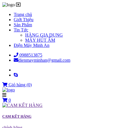
Trang chủ
Giới Thiệu
Sản Phẩm
Tin Tức
HÀNG GIA DỤNG
MÁY HÚT ẨM
Điện Máy Minh An
0988513875
dienmayminhan@gmail.com
Giỏ hàng
(0)
0
CAM KẾT HÀNG
chính hãng