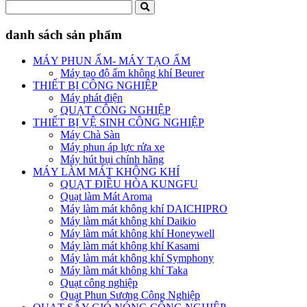
danh sách sản phẩm
MÁY PHUN ẨM- MÁY TẠO ẨM
Máy tạo độ ẩm không khí Beurer
THIẾT BỊ CÔNG NGHIỆP
Máy phát điện
QUẠT CÔNG NGHIỆP
THIẾT BỊ VỆ SINH CÔNG NGHIỆP
Máy Chà Sàn
Máy phun áp lực rửa xe
Máy hút bụi chính hãng
MÁY LÀM MÁT KHÔNG KHÍ
QUẠT ĐIỀU HÒA KUNGFU
Quạt làm Mát Aroma
Máy làm mát không khí DAICHIPRO
Máy làm mát không khí Daikio
Máy làm mát không khí Honeywell
Máy làm mát không khí Kasami
Máy làm mát không khí Symphony
Máy làm mát không khí Taka
Quạt công nghiệp
Quạt Phun Sương Công Nghiệp