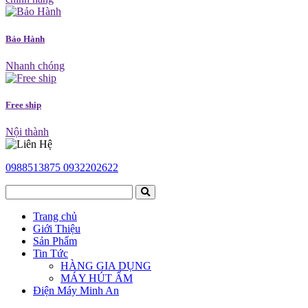
Bảo Hành
Nhanh chóng
Free ship
Nội thành
0988513875
0932202622
Trang chủ
Giới Thiệu
Sản Phẩm
Tin Tức
HÀNG GIA DỤNG
MÁY HÚT ẨM
Điện Máy Minh An