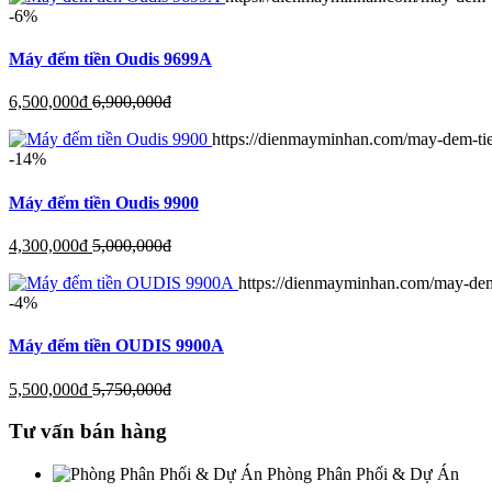
-6%
Máy đếm tiền Oudis 9699A
6,500,000
đ
6,900,000
đ
https://dienmayminhan.com/may-dem-ti
-14%
Máy đếm tiền Oudis 9900
4,300,000
đ
5,000,000
đ
https://dienmayminhan.com/may-dem
-4%
Máy đếm tiền OUDIS 9900A
5,500,000
đ
5,750,000
đ
Tư vấn bán hàng
Phòng Phân Phối & Dự Án