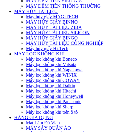
MÁY ĐẾM TIỀN SIÊU GIẢ
MÁY ĐẾM TIỀN THÔNG THƯỜNG
MÁY HỦY TÀI LIỆU
Máy hủy giấy MAGITECH
MÁY HỦY GIẤY BINNO
MÁY HỦY TÀI LIỆU ZIBA
MÁY HỦY TÀI LIỆU SILICON
MÁY HỦY GIẤY BINGO
MÁY HỦY TÀI LIỆU CÔNG NGHIỆP
Máy hủy giấy Hi-Tech
MÁY LỌC KHÔNG KHÍ
Máy lọc không khí Boneco
Máy lọc không khí Mitsuta
Máy lọc không khí Nagakawa
Máy lọc không khí WINIX
Máy lọc không khí COWAY
Máy lọc không khí Daikin
Máy lọc không khí Hitachi
Máy lọc không khí Honeywell
Máy lọc không khí Panasonic
Máy lọc không khí Sharp
Máy lọc không khí trên ô tô
HÀNG GIA DỤNG
Mát Làm Đá Viên
MÁY SẤY QUẦN ÁO