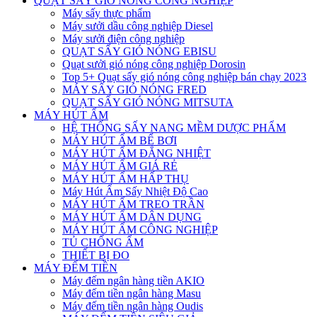
QUẠT SẤY GIÓ NÓNG CÔNG NGHIỆP
Máy sấy thực phẩm
Máy sưởi dầu công nghiệp Diesel
Máy sưởi điện công nghiệp
QUẠT SẤY GIÓ NÓNG EBISU
Quạt sưởi gió nóng công nghiệp Dorosin
Top 5+ Quạt sấy gió nóng công nghiệp bán chạy 2023
MÁY SẤY GIÓ NÓNG FRED
QUẠT SẤY GIÓ NÓNG MITSUTA
MÁY HÚT ẨM
HỆ THỐNG SẤY NANG MỀM DƯỢC PHẨM
MÁY HÚT ẨM BỂ BƠI
MÁY HÚT ẨM ĐẲNG NHIỆT
MÁY HÚT ẨM GIÁ RẺ
MÁY HÚT ẨM HẤP THỤ
Máy Hút Ẩm Sấy Nhiệt Độ Cao
MÁY HÚT ẨM TREO TRẦN
MÁY HÚT ẨM DÂN DỤNG
MÁY HÚT ẨM CÔNG NGHIỆP
TỦ CHỐNG ẨM
THIẾT BỊ ĐO
MÁY ĐẾM TIỀN
Máy đếm ngân hàng tiền AKIO
Máy đếm tiền ngân hàng Masu
Máy đếm tiền ngân hàng Oudis