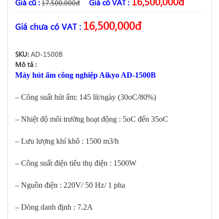
16,500,000
đ
Giá cũ :
Giá có VAT :
17,500,000
đ
16,500,000
đ
Giá chưa có VAT :
SKU:
AD-1500B
Mô tả :
Máy hút ẩm công nghiệp Aikyo AD-1500B
– Công suất hút ẩm: 145 lít/ngày (30oC/80%)
– Nhiệt độ môi trường hoạt động : 5oC đến 35oC
– Lưu lượng khí khô : 1500 m3/h
– Công suất điện tiêu thụ điện : 1500W
– Nguồn điện : 220V/ 50 Hz/ 1 pha
– Dòng danh định : 7.2A