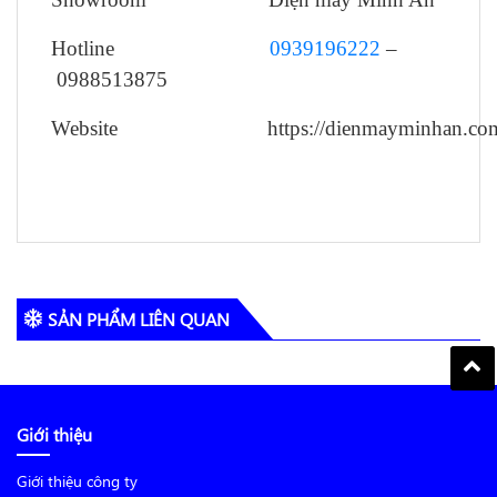
Hotline
0939196222
–
0988513875
Website https://dienmayminhan.co
SẢN PHẨM LIÊN QUAN
Giới thiệu
Giới thiệu công ty