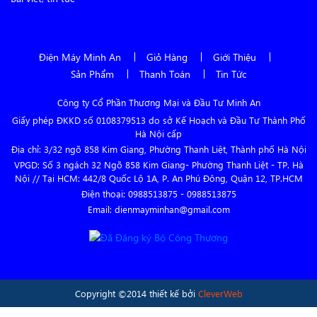
Điện Máy Minh An
Giỏ Hàng
Giới Thiệu
Sản Phẩm
Thanh Toán
Tin Tức
Công ty Cổ Phần Thương Mại và Đầu Tư Minh An
Giấy phép ĐKKD số 0108379513 do sở Kế Hoạch và Đầu Tư Thành Phố
Hà Nội cấp
Địa chỉ: 3/32 ngõ 858 Kim Giang, Phường Thanh Liệt, Thành phố Hà Nội
VPGD: Số 3 ngách 32 Ngõ 858 Kim Giang- Phường Thanh Liệt - TP. Hà
Nội // Tại HCM: 442/8 Quốc Lộ 1A, P. An Phú Đông, Quận 12, TP.HCM
Điện thoại:
0988513875
-
0988513875
Email: dienmayminhan@gmail.com
Copyright ©2014 thiết kế bởi
CleverWeb