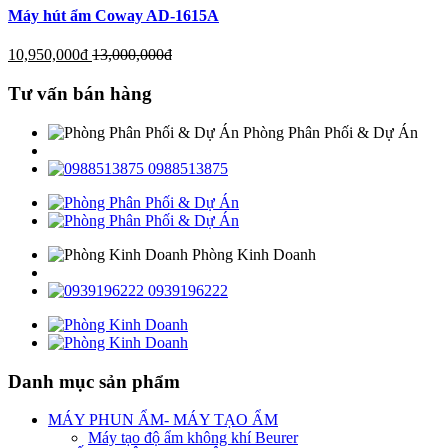
Máy hút ẩm Coway AD-1615A
10,950,000
đ
13,000,000
đ
Tư vấn bán hàng
Phòng Phân Phối & Dự Án
0988513875
Phòng Kinh Doanh
0939196222
Danh mục sản phẩm
MÁY PHUN ẨM- MÁY TẠO ẨM
Máy tạo độ ẩm không khí Beurer