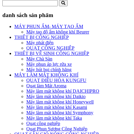
danh sách sản phẩm
MÁY PHUN ẨM- MÁY TẠO ẨM
Máy tạo độ ẩm không khí Beurer
THIẾT BỊ CÔNG NGHIỆP
Máy phát điện
QUẠT CÔNG NGHIỆP
THIẾT BỊ VỆ SINH CÔNG NGHIỆP
Máy Chà Sàn
Máy phun áp lực rửa xe
Máy hút bụi chính hãng
MÁY LÀM MÁT KHÔNG KHÍ
QUẠT ĐIỀU HÒA KUNGFU
Quạt làm Mát Aroma
Máy làm mát không khí DAICHIPRO
Máy làm mát không khí Daikio
Máy làm mát không khí Honeywell
Máy làm mát không khí Kasami
Máy làm mát không khí Symphony
Máy làm mát không khí Taka
Quạt công nghiệp
Quạt Phun Sương Công Nghiệp