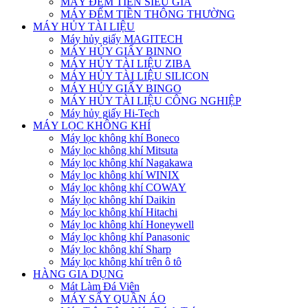
MÁY ĐẾM TIỀN SIÊU GIẢ
MÁY ĐẾM TIỀN THÔNG THƯỜNG
MÁY HỦY TÀI LIỆU
Máy hủy giấy MAGITECH
MÁY HỦY GIẤY BINNO
MÁY HỦY TÀI LIỆU ZIBA
MÁY HỦY TÀI LIỆU SILICON
MÁY HỦY GIẤY BINGO
MÁY HỦY TÀI LIỆU CÔNG NGHIỆP
Máy hủy giấy Hi-Tech
MÁY LỌC KHÔNG KHÍ
Máy lọc không khí Boneco
Máy lọc không khí Mitsuta
Máy lọc không khí Nagakawa
Máy lọc không khí WINIX
Máy lọc không khí COWAY
Máy lọc không khí Daikin
Máy lọc không khí Hitachi
Máy lọc không khí Honeywell
Máy lọc không khí Panasonic
Máy lọc không khí Sharp
Máy lọc không khí trên ô tô
HÀNG GIA DỤNG
Mát Làm Đá Viên
MÁY SẤY QUẦN ÁO