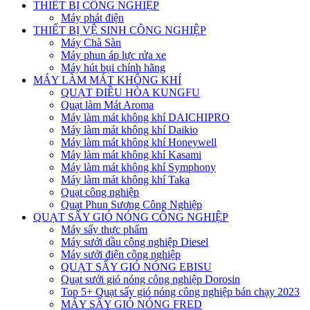
THIẾT BỊ CÔNG NGHIỆP
Máy phát điện
THIẾT BỊ VỆ SINH CÔNG NGHIỆP
Máy Chà Sàn
Máy phun áp lực rửa xe
Máy hút bụi chính hãng
MÁY LÀM MÁT KHÔNG KHÍ
QUẠT ĐIỀU HÒA KUNGFU
Quạt làm Mát Aroma
Máy làm mát không khí DAICHIPRO
Máy làm mát không khí Daikio
Máy làm mát không khí Honeywell
Máy làm mát không khí Kasami
Máy làm mát không khí Symphony
Máy làm mát không khí Taka
Quạt công nghiệp
Quạt Phun Sương Công Nghiệp
QUẠT SẤY GIÓ NÓNG CÔNG NGHIỆP
Máy sấy thực phẩm
Máy sưởi dầu công nghiệp Diesel
Máy sưởi điện công nghiệp
QUẠT SẤY GIÓ NÓNG EBISU
Quạt sưởi gió nóng công nghiệp Dorosin
Top 5+ Quạt sấy gió nóng công nghiệp bán chạy 2023
MÁY SẤY GIÓ NÓNG FRED