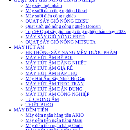
QUẠT SẤY GIÓ NÓNG CÔNG NGHIỆP
Máy sấy thực phẩm
Máy sưởi dầu công nghiệp Diesel
Máy sưởi điện công nghiệp
QUẠT SẤY GIÓ NÓNG EBISU
Quạt sưởi gió nóng công nghiệp Dorosin
Top 5+ Quạt sấy gió nóng công nghiệp bán chạy 2023
MÁY SẤY GIÓ NÓNG FRED
QUẠT SẤY GIÓ NÓNG MITSUTA
MÁY HÚT ẨM
HỆ THỐNG SẤY NANG MỀM DƯỢC PHẨM
MÁY HÚT ẨM BỂ BƠI
MÁY HÚT ẨM ĐẲNG NHIỆT
MÁY HÚT ẨM GIÁ RẺ
MÁY HÚT ẨM HẤP THỤ
Máy Hút Ẩm Sấy Nhiệt Độ Cao
MÁY HÚT ẨM TREO TRẦN
MÁY HÚT ẨM DÂN DỤNG
MÁY HÚT ẨM CÔNG NGHIỆP
TỦ CHỐNG ẨM
THIẾT BỊ ĐO
MÁY ĐẾM TIỀN
Máy đếm ngân hàng tiền AKIO
Máy đếm tiền ngân hàng Masu
Máy đếm tiền ngân hàng Oudis