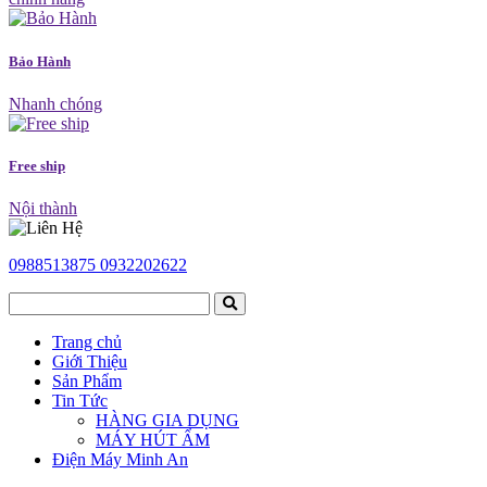
Bảo Hành
Nhanh chóng
Free ship
Nội thành
0988513875
0932202622
Trang chủ
Giới Thiệu
Sản Phẩm
Tin Tức
HÀNG GIA DỤNG
MÁY HÚT ẨM
Điện Máy Minh An