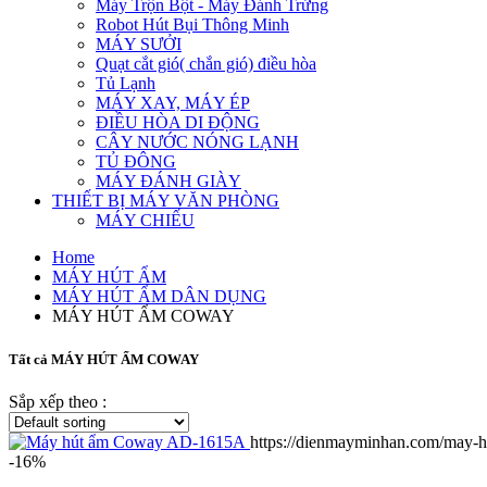
Máy Trộn Bột - Máy Đánh Trứng
Robot Hút Bụi Thông Minh
MÁY SƯỞI
Quạt cắt gió( chắn gió) điều hòa
Tủ Lạnh
MÁY XAY, MÁY ÉP
ĐIỀU HÒA DI ĐỘNG
CÂY NƯỚC NÓNG LẠNH
TỦ ĐÔNG
MÁY ĐÁNH GIÀY
THIẾT BỊ MÁY VĂN PHÒNG
MÁY CHIẾU
Home
MÁY HÚT ẨM
MÁY HÚT ẨM DÂN DỤNG
MÁY HÚT ẨM COWAY
Tất cả MÁY HÚT ẨM COWAY
Sắp xếp theo :
https://dienmayminhan.com/may-
-16%