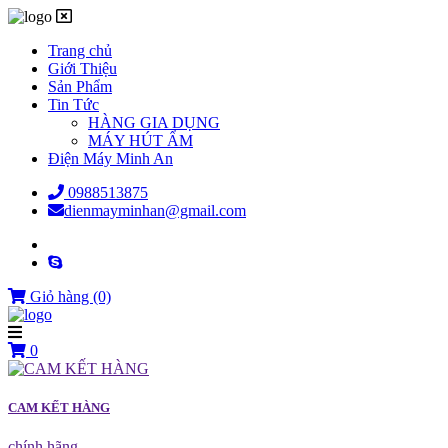
Trang chủ
Giới Thiệu
Sản Phẩm
Tin Tức
HÀNG GIA DỤNG
MÁY HÚT ẨM
Điện Máy Minh An
0988513875
dienmayminhan@gmail.com
Giỏ hàng
(0)
0
CAM KẾT HÀNG
chính hãng