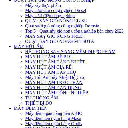
QUẠT SẤY GIÓ NÓNG CÔNG NGHIỆP
Máy sấy thực phẩm
Máy sưởi dầu công nghiệp Diesel
Máy sưởi điện công nghiệp
QUẠT SẤY GIÓ NÓNG EBISU
Quạt sưởi gió nóng công nghiệp Dorosin
Top 5+ Quạt sấy gió nóng công nghiệp bán chạy 2023
MÁY SẤY GIÓ NÓNG FRED
QUẠT SẤY GIÓ NÓNG MITSUTA
MÁY HÚT ẨM
HỆ THỐNG SẤY NANG MỀM DƯỢC PHẨM
MÁY HÚT ẨM BỂ BƠI
MÁY HÚT ẨM ĐẲNG NHIỆT
MÁY HÚT ẨM GIÁ RẺ
MÁY HÚT ẨM HẤP THỤ
Máy Hút Ẩm Sấy Nhiệt Độ Cao
MÁY HÚT ẨM TREO TRẦN
MÁY HÚT ẨM DÂN DỤNG
MÁY HÚT ẨM CÔNG NGHIỆP
TỦ CHỐNG ẨM
THIẾT BỊ ĐO
MÁY ĐẾM TIỀN
Máy đếm ngân hàng tiền AKIO
Máy đếm tiền ngân hàng Masu
Máy đếm tiền ngân hàng Oudis