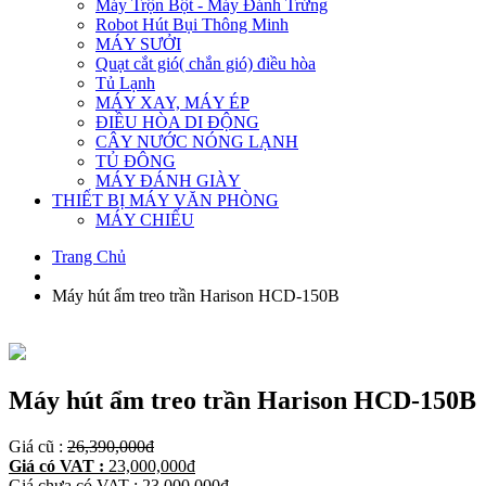
Máy Trộn Bột - Máy Đánh Trứng
Robot Hút Bụi Thông Minh
MÁY SƯỞI
Quạt cắt gió( chắn gió) điều hòa
Tủ Lạnh
MÁY XAY, MÁY ÉP
ĐIỀU HÒA DI ĐỘNG
CÂY NƯỚC NÓNG LẠNH
TỦ ĐÔNG
MÁY ĐÁNH GIÀY
THIẾT BỊ MÁY VĂN PHÒNG
MÁY CHIẾU
Trang Chủ
Máy hút ẩm treo trần Harison HCD-150B
Máy hút ẩm treo trần Harison HCD-150B
Giá cũ :
26,390,000
đ
Giá có VAT :
23,000,000
đ
Giá chưa có VAT :
23,000,000
đ