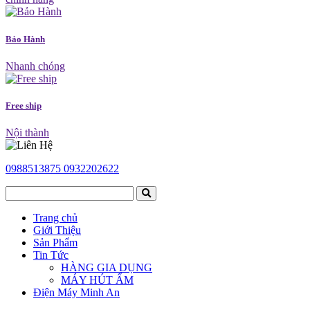
Bảo Hành
Nhanh chóng
Free ship
Nội thành
0988513875
0932202622
Trang chủ
Giới Thiệu
Sản Phẩm
Tin Tức
HÀNG GIA DỤNG
MÁY HÚT ẨM
Điện Máy Minh An