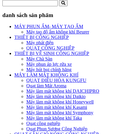
danh sách sản phẩm
MÁY PHUN ẨM- MÁY TẠO ẨM
Máy tạo độ ẩm không khí Beurer
THIẾT BỊ CÔNG NGHIỆP
Máy phát điện
QUẠT CÔNG NGHIỆP
THIẾT BỊ VỆ SINH CÔNG NGHIỆP
Máy Chà Sàn
Máy phun áp lực rửa xe
Máy hút bụi chính hãng
MÁY LÀM MÁT KHÔNG KHÍ
QUẠT ĐIỀU HÒA KUNGFU
Quạt làm Mát Aroma
Máy làm mát không khí DAICHIPRO
Máy làm mát không khí Daikio
Máy làm mát không khí Honeywell
Máy làm mát không khí Kasami
Máy làm mát không khí Symphony
Máy làm mát không khí Taka
Quạt công nghiệp
Quạt Phun Sương Công Nghiệp