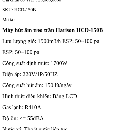
SKU:
HCD-150B
Mô tả :
Máy hút ẩm treo trần Harison HCD-150B
Lưu lượng gió: 1500m3/h ESP: 50~100 pa
ESP: 50~100 pa
Công suất định mức: 1700W
Điện áp: 220V/1P/50HZ
Công suất hút ẩm: 150 lít/ngày
Hình thức điều khiển: Bằng LCD
Gas lạnh: R410A
Độ ồn: <= 55dBA
Nước xả: Thoát nước liên tục