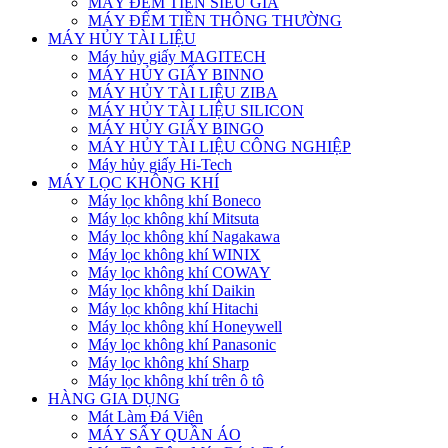
MÁY ĐẾM TIỀN SIÊU GIẢ
MÁY ĐẾM TIỀN THÔNG THƯỜNG
MÁY HỦY TÀI LIỆU
Máy hủy giấy MAGITECH
MÁY HỦY GIẤY BINNO
MÁY HỦY TÀI LIỆU ZIBA
MÁY HỦY TÀI LIỆU SILICON
MÁY HỦY GIẤY BINGO
MÁY HỦY TÀI LIỆU CÔNG NGHIỆP
Máy hủy giấy Hi-Tech
MÁY LỌC KHÔNG KHÍ
Máy lọc không khí Boneco
Máy lọc không khí Mitsuta
Máy lọc không khí Nagakawa
Máy lọc không khí WINIX
Máy lọc không khí COWAY
Máy lọc không khí Daikin
Máy lọc không khí Hitachi
Máy lọc không khí Honeywell
Máy lọc không khí Panasonic
Máy lọc không khí Sharp
Máy lọc không khí trên ô tô
HÀNG GIA DỤNG
Mát Làm Đá Viên
MÁY SẤY QUẦN ÁO