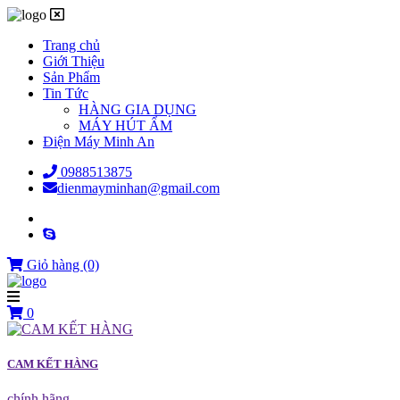
Trang chủ
Giới Thiệu
Sản Phẩm
Tin Tức
HÀNG GIA DỤNG
MÁY HÚT ẨM
Điện Máy Minh An
0988513875
dienmayminhan@gmail.com
Giỏ hàng
(0)
0
CAM KẾT HÀNG
chính hãng