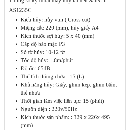
Thông số kỹ thuật máy hủy tài liệu SafeCut
AS1235C
Kiểu hủy: hủy vụn ( Cross cut)
Miệng cắt: 220 (mm), hủy giấy A4
Kích thước sợi hủy: 5 x 40 (mm)
Cấp độ bảo mật: P3
Số tờ hủy: 10-12 tờ
Tốc độ hủy: 1.8m/phút
Độ ổn: 65dB
Thể tích thùng chứa : 15 (L)
Khả năng hủy: Giấy, ghim kẹp, ghim bấm,
thẻ nhựa
Thời gian làm việc liên tục: 15 (phút)
Nguồn điện : 220v/50Hz
Kích thước sản phẩm: : 329 x 226x 495
(mm)