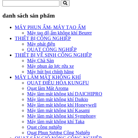
danh sách sản phẩm
MÁY PHUN ẨM- MÁY TẠO ẨM
Máy tạo độ ẩm không khí Beurer
THIẾT BỊ CÔNG NGHIỆP
Máy phát điện
QUẠT CÔNG NGHIỆP
THIẾT BỊ VỆ SINH CÔNG NGHIỆP
Máy Chà Sàn
Máy phun áp lực rửa xe
Máy hút bụi chính hãng
MÁY LÀM MÁT KHÔNG KHÍ
QUẠT ĐIỀU HÒA KUNGFU
Quạt làm Mát Aroma
Máy làm mát không khí DAICHIPRO
Máy làm mát không khí Daikio
Máy làm mát không khí Honeywell
Máy làm mát không khí Kasami
Máy làm mát không khí Symphony
Máy làm mát không khí Taka
Quạt công nghiệp
Quạt Phun Sương Công Nghiệp