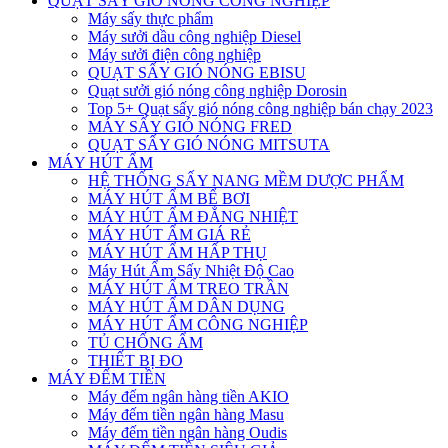
QUẠT SẤY GIÓ NÓNG CÔNG NGHIỆP
Máy sấy thực phẩm
Máy sưởi dầu công nghiệp Diesel
Máy sưởi điện công nghiệp
QUẠT SẤY GIÓ NÓNG EBISU
Quạt sưởi gió nóng công nghiệp Dorosin
Top 5+ Quạt sấy gió nóng công nghiệp bán chạy 2023
MÁY SẤY GIÓ NÓNG FRED
QUẠT SẤY GIÓ NÓNG MITSUTA
MÁY HÚT ẨM
HỆ THỐNG SẤY NANG MỀM DƯỢC PHẨM
MÁY HÚT ẨM BỂ BƠI
MÁY HÚT ẨM ĐẲNG NHIỆT
MÁY HÚT ẨM GIÁ RẺ
MÁY HÚT ẨM HẤP THỤ
Máy Hút Ẩm Sấy Nhiệt Độ Cao
MÁY HÚT ẨM TREO TRẦN
MÁY HÚT ẨM DÂN DỤNG
MÁY HÚT ẨM CÔNG NGHIỆP
TỦ CHỐNG ẨM
THIẾT BỊ ĐO
MÁY ĐẾM TIỀN
Máy đếm ngân hàng tiền AKIO
Máy đếm tiền ngân hàng Masu
Máy đếm tiền ngân hàng Oudis