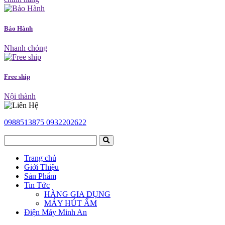
Bảo Hành
Nhanh chóng
Free ship
Nội thành
0988513875
0932202622
Trang chủ
Giới Thiệu
Sản Phẩm
Tin Tức
HÀNG GIA DỤNG
MÁY HÚT ẨM
Điện Máy Minh An