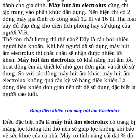
dành cho gia đình.
Máy hút ẩm electrolux
cũng chỉ
tập trung vào phân khúc dân dụng. Nên hiện chỉ có 2
dòng máy gia đình có công suất 12 lít và 16 lít. Hai loại
này đủ đáp ứng cho diện tích phòng hay sử dụng của
người Việt.
Thế còn chất lượng thì thế nào? Đây là câu hỏi nhiều
người băn khoăn. Khi hỏi người đã sử dụng máy hút
ẩm electrolux thì chắc chắn sẽ nhận được nhiều lời
khen.
Máy hút ẩm electrolux
có khả năng hút ẩm tốt,
hoạt động êm ái, thiết kế nhỏ gọn đơn giản và rất dễ sử
dụng. So với các dòng máy hút ẩm khác, máy hút ẩm
electrolux không quá cầu kỳ về bảng điều khiển.Là
dòng điều khiển đơn giản nên rất dễ sử dụng đặc biệt là
người cao tuổi.
Bảng điều khiển của máy hút ẩm Electrolux
Điều đặc biệt nữa là
máy hút ẩm electrolux
có trang bị
màng lọc không khí thô nên sẽ giúp lọc không khí bảo
vệ sức khoẻ của cả nhà. Máy có tính năng cài đặt % độ