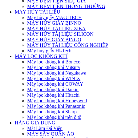
MÁY ĐẾM TIỀN SIÊU GIẢ
MÁY ĐẾM TIỀN THÔNG THƯỜNG
MÁY HỦY TÀI LIỆU
Máy hủy giấy MAGITECH
MÁY HỦY GIẤY BINNO
MÁY HỦY TÀI LIỆU ZIBA
MÁY HỦY TÀI LIỆU SILICON
MÁY HỦY GIẤY BINGO
MÁY HỦY TÀI LIỆU CÔNG NGHIỆP
Máy hủy giấy Hi-Tech
MÁY LỌC KHÔNG KHÍ
Máy lọc không khí Boneco
Máy lọc không khí Mitsuta
Máy lọc không khí Nagakawa
Máy lọc không khí WINIX
Máy lọc không khí COWAY
Máy lọc không khí Daikin
Máy lọc không khí Hitachi
Máy lọc không khí Honeywell
Máy lọc không khí Panasonic
Máy lọc không khí Sharp
Máy lọc không khí trên ô tô
HÀNG GIA DỤNG
Mát Làm Đá Viên
MÁY SẤY QUẦN ÁO