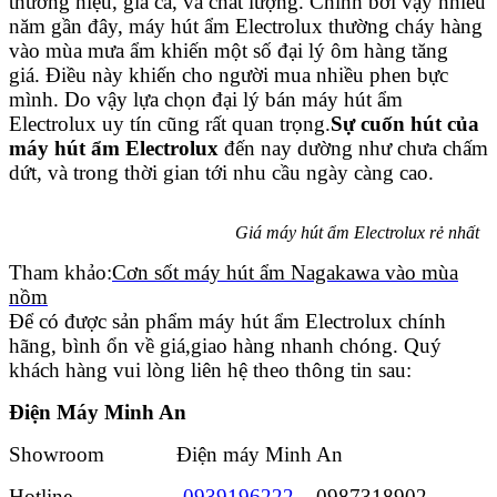
thương hiệu, giá cả, và chất lượng.
Chính bởi vậy nhiều
năm gần đây, máy hút ẩm Electrolux thường cháy hàng
vào mùa mưa ẩm khiến một số đại lý ôm hàng tăng
giá. Điều này khiến cho người mua nhiều phen bực
mình. Do vậy lựa chọn đại lý bán máy hút ẩm
Electrolux uy tín cũng rất quan trọng.
Sự cuốn hút của
máy hút ẩm Electrolux
đến nay dường như chưa chấm
dứt, và trong thời gian tới nhu cầu ngày càng cao.
Giá máy hút ẩm Electrolux rẻ nhất
Tham khảo:
Cơn sốt máy hút ẩm Nagakawa vào mùa
nồm
Để có được sản phẩm máy hút ẩm Electrolux chính
hãng, bình ổn về giá,giao hàng nhanh chóng. Quý
khách hàng vui lòng liên hệ theo thông tin sau:
Điện Máy Minh An
Showroom Điện máy Minh An
Hotline
0939196222
– 0987318902