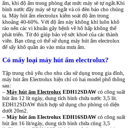
ẩm, khi độ ẩm trong phòng đạt mức máy sẽ tự ngắt.Khi
bình nước đầy máy sẽ tự ngắt và có đèn báo cho chúng
ta. Máy hút ẩm electrolux kiểm soát độ ẩm trong
khoảng 40-60%. Với độ ẩm này không khí luôn khô
ráo nên các vi khuẩn gây bệnh về hô hấp không thể
phát triển. Từ đó giúp bảo vệ sức khoẻ của các thành
viên. Bạn cũng có thể sử dụng máy hút ẩm electrolux
để sấy khô quần áo vào mùa mưa ẩm.
Có mấy loại máy hút ẩm electrolux?
Tập trung chủ yếu cho nhu cầu sử dụng trong gia đình,
máy hút ẩm Electrolux hiện chỉ có hai model phổ thông
sau:
–
Máy hút ẩm Electrolux
EDH12SDAW
có công suất
hút ẩm 12 lít ngày, dung tích bình chứa nước 3,5 lít.
EDH12SDAW thích hợp sử dụng cho phòng có diện
dưới 20m2.
–
Máy hút ẩm Electrolux EDH16SDAW
có công suất
hút ẩm 16 lít/ngày, dung tích bình chứa cũng 3,5