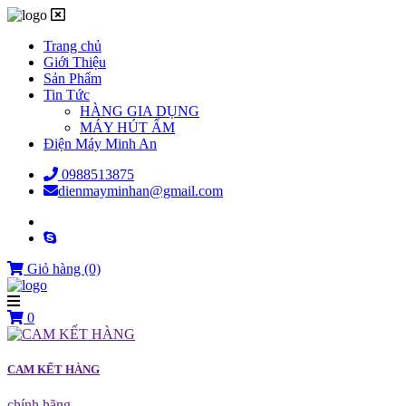
Trang chủ
Giới Thiệu
Sản Phẩm
Tin Tức
HÀNG GIA DỤNG
MÁY HÚT ẨM
Điện Máy Minh An
0988513875
dienmayminhan@gmail.com
Giỏ hàng
(0)
0
CAM KẾT HÀNG
chính hãng