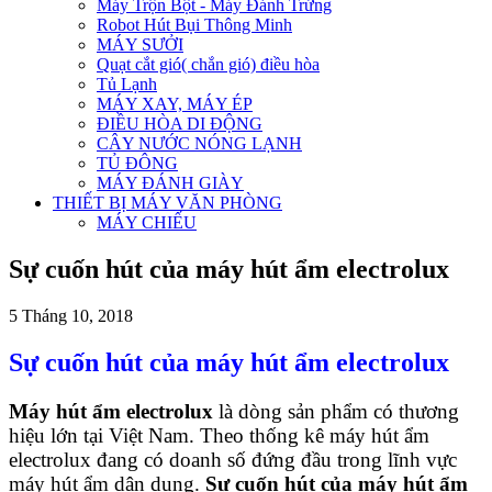
Máy Trộn Bột - Máy Đánh Trứng
Robot Hút Bụi Thông Minh
MÁY SƯỞI
Quạt cắt gió( chắn gió) điều hòa
Tủ Lạnh
MÁY XAY, MÁY ÉP
ĐIỀU HÒA DI ĐỘNG
CÂY NƯỚC NÓNG LẠNH
TỦ ĐÔNG
MÁY ĐÁNH GIÀY
THIẾT BỊ MÁY VĂN PHÒNG
MÁY CHIẾU
Sự cuốn hút của máy hút ẩm electrolux
5 Tháng 10, 2018
Sự cuốn hút của máy hút ẩm electrolux
Máy hút ẩm electrolux
là dòng sản phẩm có thương
hiệu lớn tại Việt Nam. Theo thống kê máy hút ẩm
electrolux đang có doanh số đứng đầu trong lĩnh vực
máy hút ẩm dân dụng.
Sự cuốn hút của máy hút ẩm