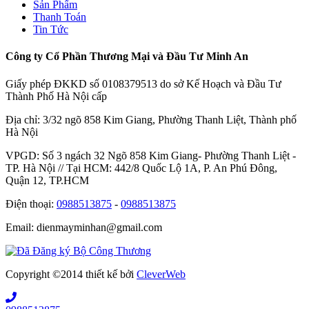
Sản Phẩm
Thanh Toán
Tin Tức
Công ty Cổ Phần Thương Mại và Đầu Tư Minh An
Giấy phép ĐKKD số 0108379513 do sở Kế Hoạch và Đầu Tư
Thành Phố Hà Nội cấp
Địa chỉ: 3/32 ngõ 858 Kim Giang, Phường Thanh Liệt, Thành phố
Hà Nội
VPGD: Số 3 ngách 32 Ngõ 858 Kim Giang- Phường Thanh Liệt -
TP. Hà Nội // Tại HCM: 442/8 Quốc Lộ 1A, P. An Phú Đông,
Quận 12, TP.HCM
Điện thoại:
0988513875
-
0988513875
Email: dienmayminhan@gmail.com
Copyright ©2014 thiết kế bởi
CleverWeb