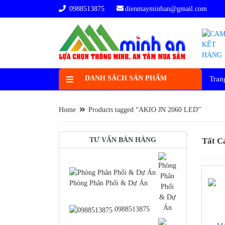
0988513875
dienmayminhan@gmail.com
DANH SÁCH SẢN PHẨM
Tran
Home
Products tagged “AKIO JN 2060 LED”
TƯ VẤN BÁN HÀNG
Tất C
Phòng Phân Phối & Dự Án
0988513875