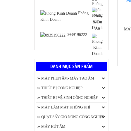
Phòng
Kinh Doanh
MÁ
0939196222
https
DANH MỤC SẢN PHẨM
MÁY PHUN ẨM- MÁY TẠO ẨM
Máy tạo độ ẩm không khí Beurer
THIẾT BỊ CÔNG NGHIỆP
Máy phát điện
THIẾT BỊ VỆ SINH CÔNG NGHIỆP
Máy Chà Sàn
MÁY LÀM MÁT KHÔNG KHÍ
dem
Máy phun áp lực rửa xe
QUẠT ĐIỀU HÒA KUNGFU
QUẠT SẤY GIÓ NÓNG CÔNG NGHIỆP
Máy hút bụi chính hãng
Quạt làm Mát Aroma
Máy sấy thực phẩm
MÁY HÚT ẨM