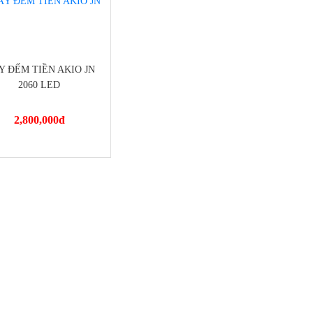
Y ĐẾM TIỀN AKIO JN
2060 LED
2,800,000
đ
://dienmayminhan.com/may-
-tien-akio-jn-2060-led/