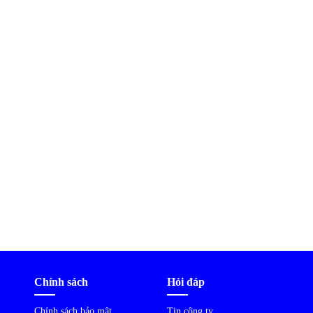
Chính sách
Hỏi đáp
Chính sách bảo mật
Tin công ty