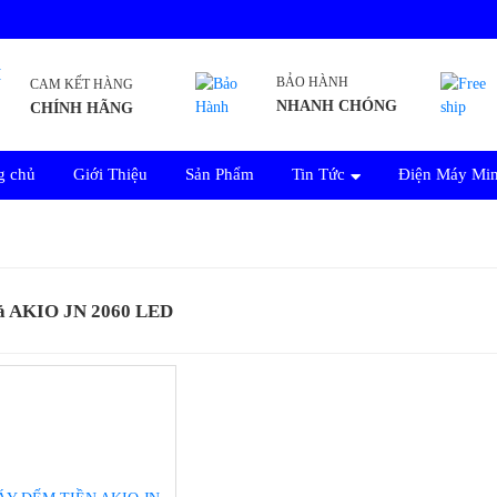
BẢO HÀNH
CAM KẾT HÀNG
NHANH CHÓNG
CHÍNH HÃNG
g chủ
Giới Thiệu
Sản Phẩm
Tin Tức
Điện Máy Mi
ả AKIO JN 2060 LED