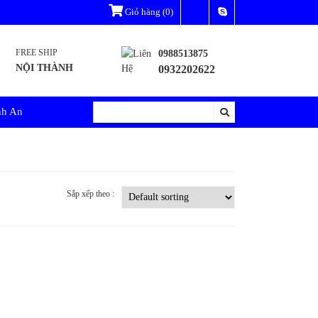
Giỏ hàng
(0)
FREE SHIP
0988513875
NỘI THÀNH
0932202622
nh An
Sắp xếp theo :