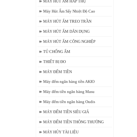
MÁY HÚT ẨM HẤP THỤ
Máy Hút Ẩm Sấy Nhiệt Độ Cao
MÁY HÚT ẨM TREO TRẦN
MÁY HÚT ẨM DÂN DỤNG
MÁY HÚT ẨM CÔNG NGHIỆP
TỦ CHỐNG ẨM
THIẾT BỊ ĐO
MÁY ĐẾM TIỀN
Máy đếm ngân hàng tiền AKIO
Máy đếm tiền ngân hàng Masu
Máy đếm tiền ngân hàng Oudis
MÁY ĐẾM TIỀN SIÊU GIẢ
MÁY ĐẾM TIỀN THÔNG THƯỜNG
MÁY HỦY TÀI LIỆU