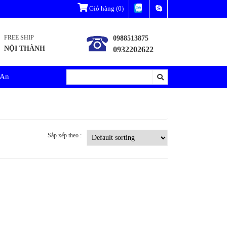
Giỏ hàng
(0)
FREE SHIP
0988513875
NỘI THÀNH
0932202622
 An
Sắp xếp theo :