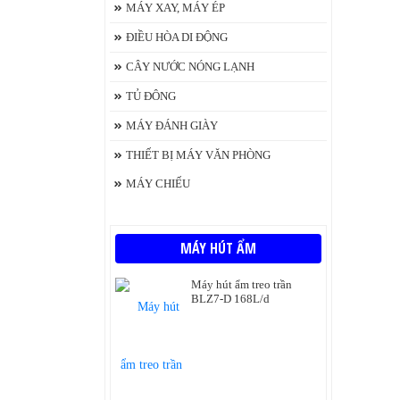
MÁY XAY, MÁY ÉP
ĐIỀU HÒA DI ĐỘNG
CÂY NƯỚC NÓNG LẠNH
TỦ ĐÔNG
MÁY ĐÁNH GIÀY
THIẾT BỊ MÁY VĂN PHÒNG
MÁY CHIẾU
MÁY HÚT ẨM
Máy hút ẩm treo trần
BLZ7-D 168L/d