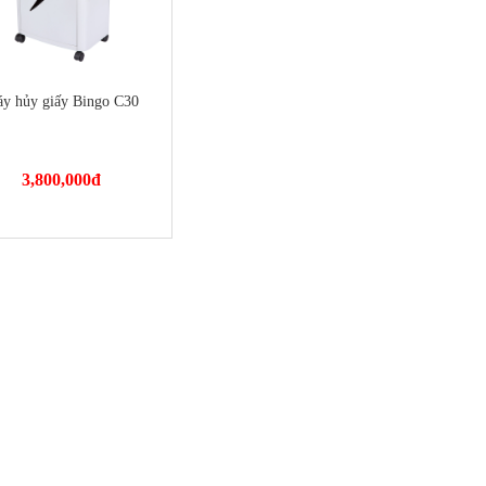
y hủy giấy Bingo C30
3,800,000
đ
://dienmayminhan.com/may-
huy-giay-bingo-c30/