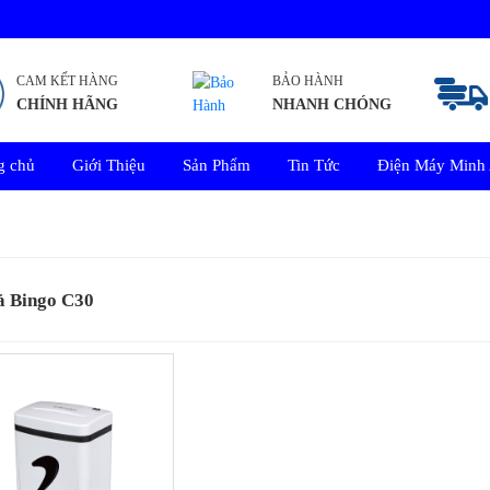
CAM KẾT HÀNG
BẢO HÀNH
CHÍNH HÃNG
NHANH CHÓNG
g chủ
Giới Thiệu
Sản Phẩm
Tin Tức
Điện Máy Minh
ả Bingo C30