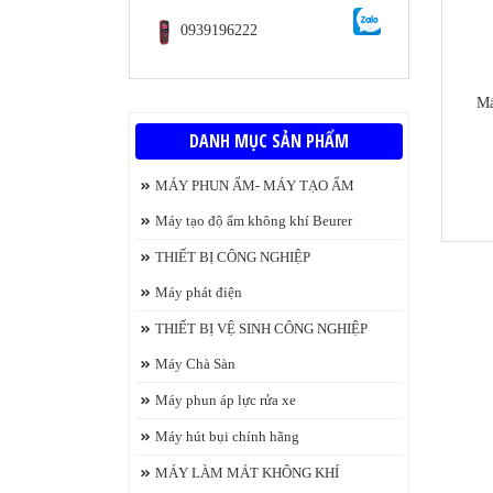
0939196222
Má
DANH MỤC SẢN PHẨM
MÁY PHUN ẨM- MÁY TẠO ẨM
https
Máy tạo độ ẩm không khí Beurer
THIẾT BỊ CÔNG NGHIỆP
Máy phát điện
THIẾT BỊ VỆ SINH CÔNG NGHIỆP
Máy Chà Sàn
Máy phun áp lực rửa xe
Máy hút bụi chính hãng
MÁY LÀM MÁT KHÔNG KHÍ