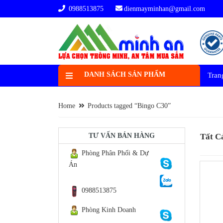
0988513875
dienmayminhan@gmail.com
DANH SÁCH SẢN PHẨM
Tran
Home
Products tagged “Bingo C30”
TƯ VẤN BÁN HÀNG
Tất C
Phòng Phân Phối & Dự
Án
0988513875
Phòng Kinh Doanh