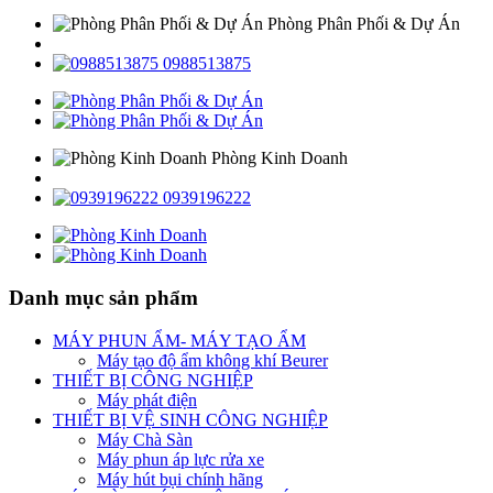
Phòng Phân Phối & Dự Án
0988513875
Phòng Kinh Doanh
0939196222
Danh mục sản phẩm
MÁY PHUN ẨM- MÁY TẠO ẨM
Máy tạo độ ẩm không khí Beurer
THIẾT BỊ CÔNG NGHIỆP
Máy phát điện
THIẾT BỊ VỆ SINH CÔNG NGHIỆP
Máy Chà Sàn
Máy phun áp lực rửa xe
Máy hút bụi chính hãng