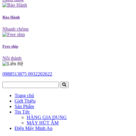
Bảo Hành
Nhanh chóng
Free ship
Nội thành
0988513875
0932202622
Trang chủ
Giới Thiệu
Sản Phẩm
Tin Tức
HÀNG GIA DỤNG
MÁY HÚT ẨM
Điện Máy Minh An