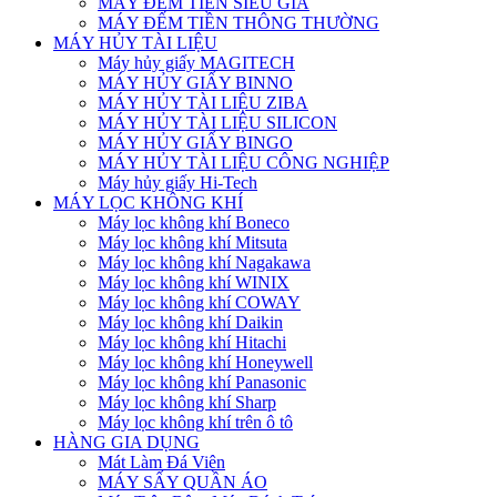
MÁY ĐẾM TIỀN SIÊU GIẢ
MÁY ĐẾM TIỀN THÔNG THƯỜNG
MÁY HỦY TÀI LIỆU
Máy hủy giấy MAGITECH
MÁY HỦY GIẤY BINNO
MÁY HỦY TÀI LIỆU ZIBA
MÁY HỦY TÀI LIỆU SILICON
MÁY HỦY GIẤY BINGO
MÁY HỦY TÀI LIỆU CÔNG NGHIỆP
Máy hủy giấy Hi-Tech
MÁY LỌC KHÔNG KHÍ
Máy lọc không khí Boneco
Máy lọc không khí Mitsuta
Máy lọc không khí Nagakawa
Máy lọc không khí WINIX
Máy lọc không khí COWAY
Máy lọc không khí Daikin
Máy lọc không khí Hitachi
Máy lọc không khí Honeywell
Máy lọc không khí Panasonic
Máy lọc không khí Sharp
Máy lọc không khí trên ô tô
HÀNG GIA DỤNG
Mát Làm Đá Viên
MÁY SẤY QUẦN ÁO