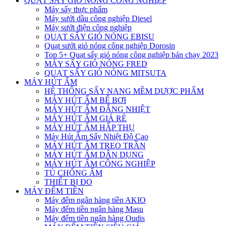
QUẠT SẤY GIÓ NÓNG CÔNG NGHIỆP
Máy sấy thực phẩm
Máy sưởi dầu công nghiệp Diesel
Máy sưởi điện công nghiệp
QUẠT SẤY GIÓ NÓNG EBISU
Quạt sưởi gió nóng công nghiệp Dorosin
Top 5+ Quạt sấy gió nóng công nghiệp bán chạy 2023
MÁY SẤY GIÓ NÓNG FRED
QUẠT SẤY GIÓ NÓNG MITSUTA
MÁY HÚT ẨM
HỆ THỐNG SẤY NANG MỀM DƯỢC PHẨM
MÁY HÚT ẨM BỂ BƠI
MÁY HÚT ẨM ĐẲNG NHIỆT
MÁY HÚT ẨM GIÁ RẺ
MÁY HÚT ẨM HẤP THỤ
Máy Hút Ẩm Sấy Nhiệt Độ Cao
MÁY HÚT ẨM TREO TRẦN
MÁY HÚT ẨM DÂN DỤNG
MÁY HÚT ẨM CÔNG NGHIỆP
TỦ CHỐNG ẨM
THIẾT BỊ ĐO
MÁY ĐẾM TIỀN
Máy đếm ngân hàng tiền AKIO
Máy đếm tiền ngân hàng Masu
Máy đếm tiền ngân hàng Oudis