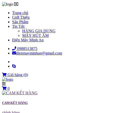
Trang chủ
Giới Thiệu
Sản Phẩm
Tin Tức
HÀNG GIA DỤNG
MÁY HÚT ẨM
Điện Máy Minh An
0988513875
dienmayminhan@gmail.com
Giỏ hàng
(0)
0
CAM KẾT HÀNG
chính hãng