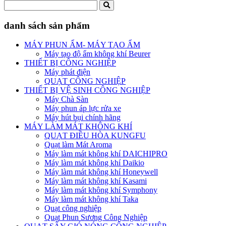
danh sách sản phẩm
MÁY PHUN ẨM- MÁY TẠO ẨM
Máy tạo độ ẩm không khí Beurer
THIẾT BỊ CÔNG NGHIỆP
Máy phát điện
QUẠT CÔNG NGHIỆP
THIẾT BỊ VỆ SINH CÔNG NGHIỆP
Máy Chà Sàn
Máy phun áp lực rửa xe
Máy hút bụi chính hãng
MÁY LÀM MÁT KHÔNG KHÍ
QUẠT ĐIỀU HÒA KUNGFU
Quạt làm Mát Aroma
Máy làm mát không khí DAICHIPRO
Máy làm mát không khí Daikio
Máy làm mát không khí Honeywell
Máy làm mát không khí Kasami
Máy làm mát không khí Symphony
Máy làm mát không khí Taka
Quạt công nghiệp
Quạt Phun Sương Công Nghiệp