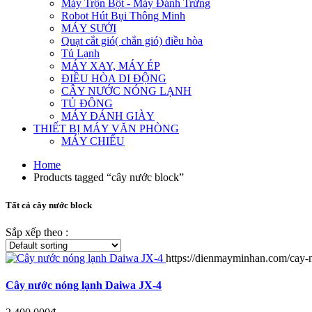
Máy Trộn Bột - Máy Đánh Trứng
Robot Hút Bụi Thông Minh
MÁY SƯỞI
Quạt cắt gió( chắn gió) điều hòa
Tủ Lạnh
MÁY XAY, MÁY ÉP
ĐIỀU HÒA DI ĐỘNG
CÂY NƯỚC NÓNG LẠNH
TỦ ĐÔNG
MÁY ĐÁNH GIÀY
THIẾT BỊ MÁY VĂN PHÒNG
MÁY CHIẾU
Home
Products tagged “cây nước block”
Tất cả cây nước block
Sắp xếp theo :
https://dienmayminhan.com/cay-
Cây nước nóng lạnh Daiwa JX-4