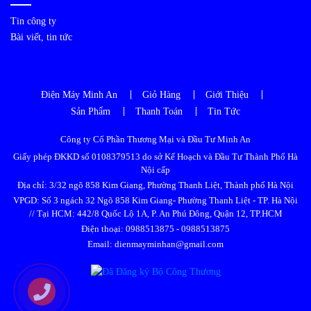
Tin công ty
Bài viết, tin tức
Điện Máy Minh An
Giỏ Hàng
Giới Thiệu
Sản Phẩm
Thanh Toán
Tin Tức
Công ty Cổ Phần Thương Mại và Đầu Tư Minh An
Giấy phép ĐKKD số 0108379513 do sở Kế Hoạch và Đầu Tư Thành Phố Hà
Nội cấp
Địa chỉ: 3/32 ngõ 858 Kim Giang, Phường Thanh Liệt, Thành phố Hà Nội
VPGD: Số 3 ngách 32 Ngõ 858 Kim Giang- Phường Thanh Liệt - TP. Hà Nội
// Tại HCM: 442/8 Quốc Lộ 1A, P. An Phú Đông, Quận 12, TP.HCM
Điện thoại:
0988513875
-
0988513875
Email: dienmayminhan@gmail.com