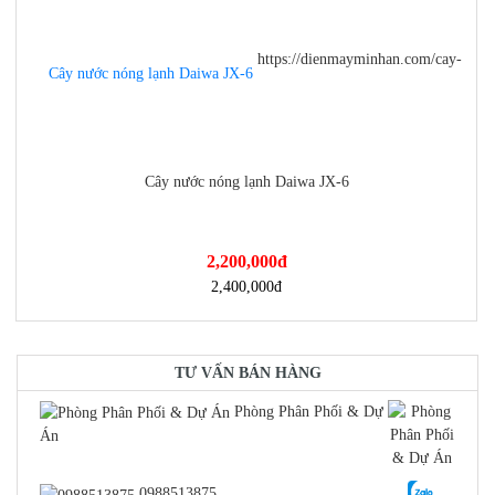
https://dienmayminhan.com/cay-
Cây nước nóng lạnh Daiwa JX-6
2,200,000
đ
nuoc-nong-lanh-daiwa-jx-6/
2,400,000
đ
TƯ VẤN BÁN HÀNG
Phòng Phân Phối & Dự
Án
0988513875