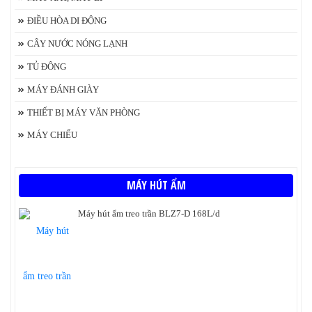
ĐIỀU HÒA DI ĐỘNG
CÂY NƯỚC NÓNG LẠNH
TỦ ĐÔNG
MÁY ĐÁNH GIÀY
THIẾT BỊ MÁY VĂN PHÒNG
MÁY CHIẾU
MÁY HÚT ẨM
Máy hút ẩm treo trần BLZ7-D 168L/d