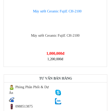
Máy sưởi Ceramic FujiE CH-2100
1,000,000
đ
https://dienmayminhan.com/may-suoi-ceramic-fujie-ch-2100/
1,200,000
đ
TƯ VẤN BÁN HÀNG
Phòng Phân Phối & Dự
Án
0988513875