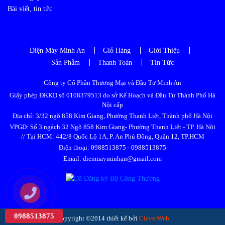
Bài viết, tin tức
Điện Máy Minh An
Giỏ Hàng
Giới Thiệu
Sản Phẩm
Thanh Toán
Tin Tức
Công ty Cổ Phần Thương Mại và Đầu Tư Minh An
Giấy phép ĐKKD số 0108379513 do sở Kế Hoạch và Đầu Tư Thành Phố Hà
Nội cấp
Địa chỉ: 3/32 ngõ 858 Kim Giang, Phường Thanh Liệt, Thành phố Hà Nội
VPGD: Số 3 ngách 32 Ngõ 858 Kim Giang- Phường Thanh Liệt - TP. Hà Nội
// Tại HCM: 442/8 Quốc Lộ 1A, P. An Phú Đông, Quận 12, TP.HCM
Điện thoại:
0988513875
-
0988513875
Email: dienmayminhan@gmail.com
0988513875
Copyright ©2014 thiết kế bởi
CleverWeb