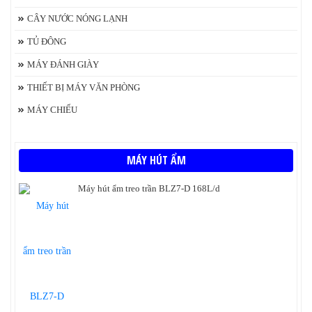
CÂY NƯỚC NÓNG LẠNH
TỦ ĐÔNG
MÁY ĐÁNH GIÀY
THIẾT BỊ MÁY VĂN PHÒNG
MÁY CHIẾU
MÁY HÚT ẨM
Máy hút ẩm treo trần BLZ7-D 168L/d