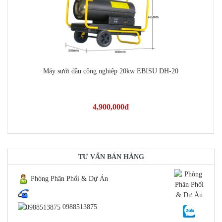
Máy sưởi dầu công nghiệp 20kw EBISU DH-20
4,900,000
đ
https://dienmayminhan.com/may-suoi-dau-cong-nghiep-20kw-ebisu-
TƯ VẤN BÁN HÀNG
Phòng Phân Phối & Dự Án
dh-20/
0988513875