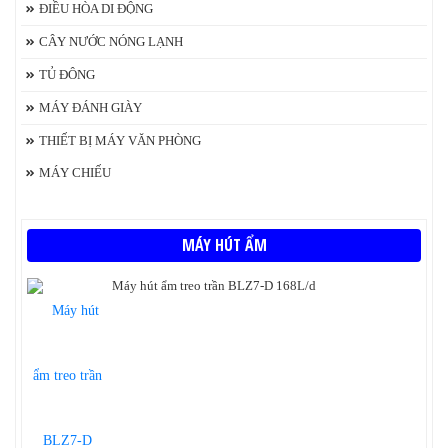
ĐIỀU HÒA DI ĐỘNG
CÂY NƯỚC NÓNG LẠNH
TỦ ĐÔNG
MÁY ĐÁNH GIÀY
THIẾT BỊ MÁY VĂN PHÒNG
MÁY CHIẾU
MÁY HÚT ẨM
Máy hút ẩm treo trần BLZ7-D 168L/d