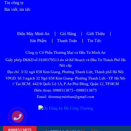
Tin công ty
Bài viết, tin tức
Điện Máy Minh An
Giỏ Hàng
Giới Thiệu
Sản Phẩm
Thanh Toán
Tin Tức
Công ty Cổ Phần Thương Mại và Đầu Tư Minh An
Giấy phép ĐKKD số 0108379513 do sở Kế Hoạch và Đầu Tư Thành Phố Hà
Nội cấp
Địa chỉ: 3/32 ngõ 858 Kim Giang, Phường Thanh Liệt, Thành phố Hà Nội
VPGD: Số 3 ngách 32 Ngõ 858 Kim Giang- Phường Thanh Liệt - TP. Hà Nội
// Tại HCM: 442/8 Quốc Lộ 1A, P. An Phú Đông, Quận 12, TP.HCM
Điện thoại:
0988513875
-
0988513875
Email: dienmayminhan@gmail.com
0988513875