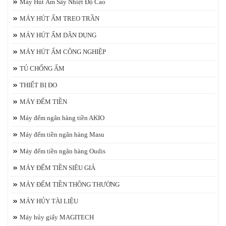
Máy Hút Ẩm Sấy Nhiệt Độ Cao
MÁY HÚT ẨM TREO TRẦN
MÁY HÚT ẨM DÂN DỤNG
MÁY HÚT ẨM CÔNG NGHIỆP
TỦ CHỐNG ẨM
THIẾT BỊ ĐO
MÁY ĐẾM TIỀN
Máy đếm ngân hàng tiền AKIO
Máy đếm tiền ngân hàng Masu
Máy đếm tiền ngân hàng Oudis
MÁY ĐẾM TIỀN SIÊU GIẢ
MÁY ĐẾM TIỀN THÔNG THƯỜNG
MÁY HỦY TÀI LIỆU
Máy hủy giấy MAGITECH