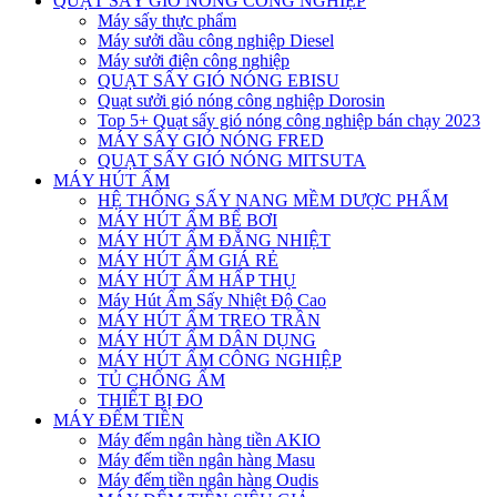
QUẠT SẤY GIÓ NÓNG CÔNG NGHIỆP
Máy sấy thực phẩm
Máy sưởi dầu công nghiệp Diesel
Máy sưởi điện công nghiệp
QUẠT SẤY GIÓ NÓNG EBISU
Quạt sưởi gió nóng công nghiệp Dorosin
Top 5+ Quạt sấy gió nóng công nghiệp bán chạy 2023
MÁY SẤY GIÓ NÓNG FRED
QUẠT SẤY GIÓ NÓNG MITSUTA
MÁY HÚT ẨM
HỆ THỐNG SẤY NANG MỀM DƯỢC PHẨM
MÁY HÚT ẨM BỂ BƠI
MÁY HÚT ẨM ĐẲNG NHIỆT
MÁY HÚT ẨM GIÁ RẺ
MÁY HÚT ẨM HẤP THỤ
Máy Hút Ẩm Sấy Nhiệt Độ Cao
MÁY HÚT ẨM TREO TRẦN
MÁY HÚT ẨM DÂN DỤNG
MÁY HÚT ẨM CÔNG NGHIỆP
TỦ CHỐNG ẨM
THIẾT BỊ ĐO
MÁY ĐẾM TIỀN
Máy đếm ngân hàng tiền AKIO
Máy đếm tiền ngân hàng Masu
Máy đếm tiền ngân hàng Oudis