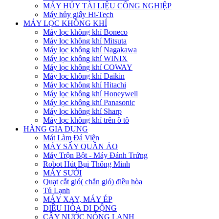
MÁY HỦY TÀI LIỆU CÔNG NGHIỆP
Máy hủy giấy Hi-Tech
MÁY LỌC KHÔNG KHÍ
Máy lọc không khí Boneco
Máy lọc không khí Mitsuta
Máy lọc không khí Nagakawa
Máy lọc không khí WINIX
Máy lọc không khí COWAY
Máy lọc không khí Daikin
Máy lọc không khí Hitachi
Máy lọc không khí Honeywell
Máy lọc không khí Panasonic
Máy lọc không khí Sharp
Máy lọc không khí trên ô tô
HÀNG GIA DỤNG
Mát Làm Đá Viên
MÁY SẤY QUẦN ÁO
Máy Trộn Bột - Máy Đánh Trứng
Robot Hút Bụi Thông Minh
MÁY SƯỞI
Quạt cắt gió( chắn gió) điều hòa
Tủ Lạnh
MÁY XAY, MÁY ÉP
ĐIỀU HÒA DI ĐỘNG
CÂY NƯỚC NÓNG LẠNH