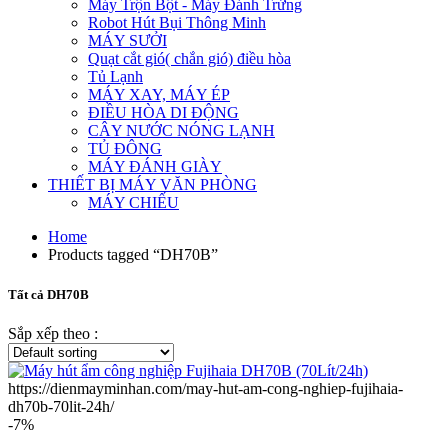
Máy Trộn Bột - Máy Đánh Trứng
Robot Hút Bụi Thông Minh
MÁY SƯỞI
Quạt cắt gió( chắn gió) điều hòa
Tủ Lạnh
MÁY XAY, MÁY ÉP
ĐIỀU HÒA DI ĐỘNG
CÂY NƯỚC NÓNG LẠNH
TỦ ĐÔNG
MÁY ĐÁNH GIÀY
THIẾT BỊ MÁY VĂN PHÒNG
MÁY CHIẾU
Home
Products tagged “DH70B”
Tất cả DH70B
Sắp xếp theo :
https://dienmayminhan.com/may-hut-am-cong-nghiep-fujihaia-
dh70b-70lit-24h/
-7%