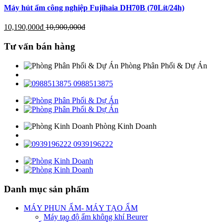
Máy hút ẩm công nghiệp Fujihaia DH70B (70Lít/24h)
10,190,000
đ
10,900,000
đ
Tư vấn bán hàng
Phòng Phân Phối & Dự Án
0988513875
Phòng Kinh Doanh
0939196222
Danh mục sản phẩm
MÁY PHUN ẨM- MÁY TẠO ẨM
Máy tạo độ ẩm không khí Beurer