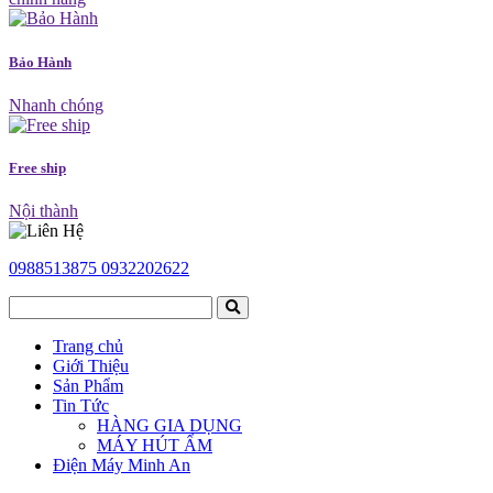
Bảo Hành
Nhanh chóng
Free ship
Nội thành
0988513875
0932202622
Trang chủ
Giới Thiệu
Sản Phẩm
Tin Tức
HÀNG GIA DỤNG
MÁY HÚT ẨM
Điện Máy Minh An