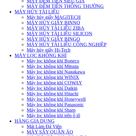
MÁY ĐẾM TIỀN SIÊU GIẢ
MÁY ĐẾM TIỀN THÔNG THƯỜNG
MÁY HỦY TÀI LIỆU
Máy hủy giấy MAGITECH
MÁY HỦY GIẤY BINNO
MÁY HỦY TÀI LIỆU ZIBA
MÁY HỦY TÀI LIỆU SILICON
MÁY HỦY GIẤY BINGO
MÁY HỦY TÀI LIỆU CÔNG NGHIỆP
Máy hủy giấy Hi-Tech
MÁY LỌC KHÔNG KHÍ
Máy lọc không khí Boneco
Máy lọc không khí Mitsuta
Máy lọc không khí Nagakawa
Máy lọc không khí WINIX
Máy lọc không khí COWAY
Máy lọc không khí Daikin
Máy lọc không khí Hitachi
Máy lọc không khí Honeywell
Máy lọc không khí Panasonic
Máy lọc không khí Sharp
Máy lọc không khí trên ô tô
HÀNG GIA DỤNG
Mát Làm Đá Viên
MÁY SẤY QUẦN ÁO