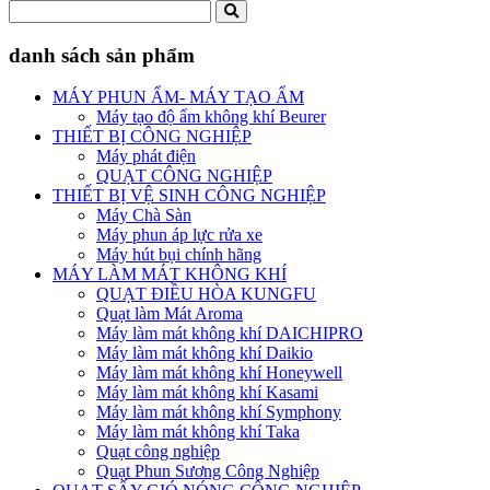
danh sách sản phẩm
MÁY PHUN ẨM- MÁY TẠO ẨM
Máy tạo độ ẩm không khí Beurer
THIẾT BỊ CÔNG NGHIỆP
Máy phát điện
QUẠT CÔNG NGHIỆP
THIẾT BỊ VỆ SINH CÔNG NGHIỆP
Máy Chà Sàn
Máy phun áp lực rửa xe
Máy hút bụi chính hãng
MÁY LÀM MÁT KHÔNG KHÍ
QUẠT ĐIỀU HÒA KUNGFU
Quạt làm Mát Aroma
Máy làm mát không khí DAICHIPRO
Máy làm mát không khí Daikio
Máy làm mát không khí Honeywell
Máy làm mát không khí Kasami
Máy làm mát không khí Symphony
Máy làm mát không khí Taka
Quạt công nghiệp
Quạt Phun Sương Công Nghiệp