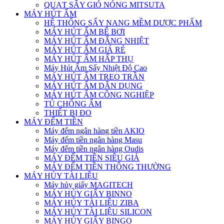
QUẠT SẤY GIÓ NÓNG MITSUTA
MÁY HÚT ẨM
HỆ THỐNG SẤY NANG MỀM DƯỢC PHẨM
MÁY HÚT ẨM BỂ BƠI
MÁY HÚT ẨM ĐẲNG NHIỆT
MÁY HÚT ẨM GIÁ RẺ
MÁY HÚT ẨM HẤP THỤ
Máy Hút Ẩm Sấy Nhiệt Độ Cao
MÁY HÚT ẨM TREO TRẦN
MÁY HÚT ẨM DÂN DỤNG
MÁY HÚT ẨM CÔNG NGHIỆP
TỦ CHỐNG ẨM
THIẾT BỊ ĐO
MÁY ĐẾM TIỀN
Máy đếm ngân hàng tiền AKIO
Máy đếm tiền ngân hàng Masu
Máy đếm tiền ngân hàng Oudis
MÁY ĐẾM TIỀN SIÊU GIẢ
MÁY ĐẾM TIỀN THÔNG THƯỜNG
MÁY HỦY TÀI LIỆU
Máy hủy giấy MAGITECH
MÁY HỦY GIẤY BINNO
MÁY HỦY TÀI LIỆU ZIBA
MÁY HỦY TÀI LIỆU SILICON
MÁY HỦY GIẤY BINGO