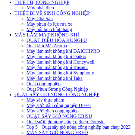
THIẾT BỊ CÔNG NGHIỆP
Máy phát điện
THIẾT BỊ VỆ SINH CÔNG NGHIỆP
Máy Chà Sàn
Máy phun áp lực rửa xe
Máy hút bụi chính hãng
MÁY LÀM MÁT KHÔNG KHÍ
QUẠT ĐIỀU HÒA KUNGFU
Quạt làm Mát Aroma
Máy làm mát không khí DAICHIPRO
Máy làm mát không khí Daikio
Máy làm mát không khí Honeywell
Máy làm mát không khí Kasami
Máy làm mát không khí Symphony
Máy làm mát không khí Taka
Quạt công nghiệp
Quạt Phun Sương Công Nghiệp
QUẠT SẤY GIÓ NÓNG CÔNG NGHIỆP
Máy sấy thực phẩm
Máy sưởi dầu công nghiệp Diesel
Máy sưởi điện công nghiệp
QUẠT SẤY GIÓ NÓNG EBISU
Quạt sưởi gió nóng công nghiệp Dorosin
Top 5+ Quạt sấy gió nóng công nghiệp bán chạy 2023
MÁY SẤY GIÓ NÓNG FRED