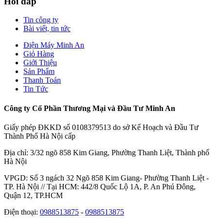
Hỏi đáp
Tin công ty
Bài viết, tin tức
Điện Máy Minh An
Giỏ Hàng
Giới Thiệu
Sản Phẩm
Thanh Toán
Tin Tức
Công ty Cổ Phần Thương Mại và Đầu Tư Minh An
Giấy phép ĐKKD số 0108379513 do sở Kế Hoạch và Đầu Tư
Thành Phố Hà Nội cấp
Địa chỉ: 3/32 ngõ 858 Kim Giang, Phường Thanh Liệt, Thành phố
Hà Nội
VPGD: Số 3 ngách 32 Ngõ 858 Kim Giang- Phường Thanh Liệt -
TP. Hà Nội // Tại HCM: 442/8 Quốc Lộ 1A, P. An Phú Đông,
Quận 12, TP.HCM
Điện thoại:
0988513875
-
0988513875