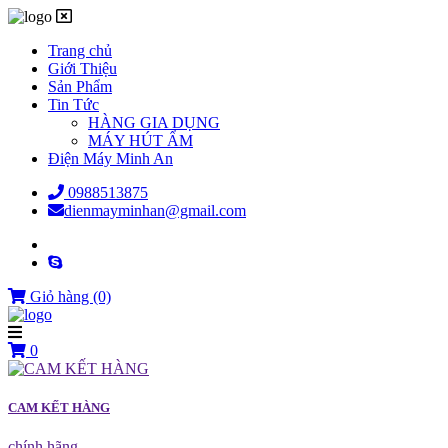
Trang chủ
Giới Thiệu
Sản Phẩm
Tin Tức
HÀNG GIA DỤNG
MÁY HÚT ẨM
Điện Máy Minh An
0988513875
dienmayminhan@gmail.com
Giỏ hàng
(0)
0
CAM KẾT HÀNG
chính hãng