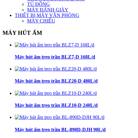
TỦ ĐÔNG
MÁY ĐÁNH GIÀY
THIẾT BỊ MÁY VĂN PHÒNG
MÁY CHIẾU
MÁY HÚT ẨM
Máy hút ẩm treo trần BLZ7-D 168L/d
Máy hút ẩm treo trần BLZ20-D 480L/d
Máy hút ẩm treo trần BLZ10-D 240L/d
Máy hút ẩm treo trần BL-890D-DJH 90L/d