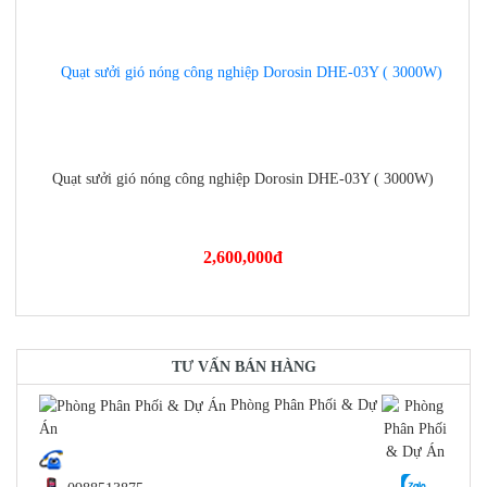
Quạt sưởi gió nóng công nghiệp Dorosin DHE-03Y ( 3000W)
2,600,000
đ
https://dienmayminhan.com/quat-suoi-gio-nong-cong-nghiep-
TƯ VẤN BÁN HÀNG
Phòng Phân Phối & Dự
Án
dorosin-dhe-03y-3000w/