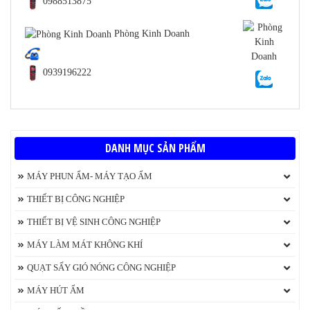
0988513875
Phòng Kinh Doanh
0939196222
DANH MỤC SẢN PHẨM
MÁY PHUN ẨM- MÁY TẠO ẨM
Máy tạo độ ẩm không khí Beurer
THIẾT BỊ CÔNG NGHIỆP
Máy phát điện
THIẾT BỊ VỆ SINH CÔNG NGHIỆP
Máy Chà Sàn
MÁY LÀM MÁT KHÔNG KHÍ
Máy phun áp lực rửa xe
QUẠT ĐIỀU HÒA KUNGFU
QUẠT SẤY GIÓ NÓNG CÔNG NGHIỆP
Máy hút bụi chính hãng
Quạt làm Mát Aroma
Máy sấy thực phẩm
MÁY HÚT ẨM