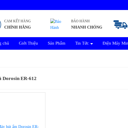
CAM KẾT HÀNG
BẢO HÀNH
CHÍNH HÃNG
NHANH CHÓNG
g chủ
Giới Thiệu
Sản Phẩm
Tin Tức
Điện Máy Mi
ả Dorosin ER-612