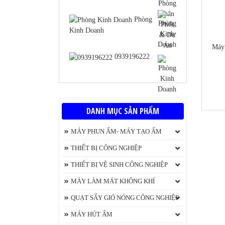
Phòng
Kinh Doanh
Máy
0939196222
https
DANH MỤC SẢN PHẨM
MÁY PHUN ẨM- MÁY TẠO ẨM
Máy tạo độ ẩm không khí Beurer
THIẾT BỊ CÔNG NGHIỆP
Máy phát điện
THIẾT BỊ VỆ SINH CÔNG NGHIỆP
Máy Chà Sàn
MÁY LÀM MÁT KHÔNG KHÍ
hut-
Máy phun áp lực rửa xe
QUẠT ĐIỀU HÒA KUNGFU
QUẠT SẤY GIÓ NÓNG CÔNG NGHIỆP
Máy hút bụi chính hãng
Quạt làm Mát Aroma
Máy sấy thực phẩm
MÁY HÚT ẨM