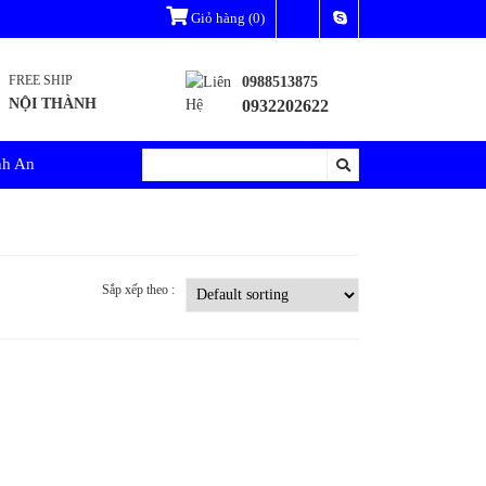
Giỏ hàng
(0)
FREE SHIP
0988513875
NỘI THÀNH
0932202622
nh An
Sắp xếp theo :