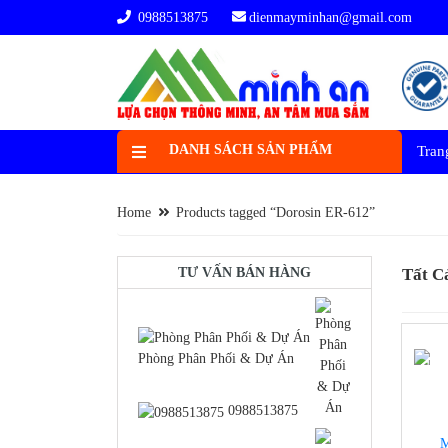
0988513875
dienmayminhan@gmail.com
DANH SÁCH SẢN PHẨM
Tran
Home
Products tagged “Dorosin ER-612”
TƯ VẤN BÁN HÀNG
Tất C
Phòng Phân Phối & Dự Án
-10%
0988513875