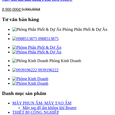
8,900,000
đ
9,900,000
đ
Tư vấn bán hàng
Phòng Phân Phối & Dự Án
0988513875
Phòng Kinh Doanh
0939196222
Danh mục sản phẩm
MÁY PHUN ẨM- MÁY TẠO ẨM
Máy tạo độ ẩm không khí Beurer
THIẾT BỊ CÔNG NGHIỆP