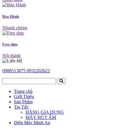
Bảo Hành
Nhanh chóng
Free ship
Nội thành
0988513875
0932202622
Trang chủ
Giới Thiệu
Sản Phẩm
Tin Tức
HÀNG GIA DỤNG
MÁY HÚT ẨM
Điện Máy Minh An