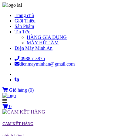
Trang chủ
Giới Thiệu
Sản Phẩm
Tin Tức
HÀNG GIA DỤNG
MÁY HÚT ẨM
Điện Máy Minh An
0988513875
dienmayminhan@gmail.com
Giỏ hàng
(0)
0
CAM KẾT HÀNG
chính hãng