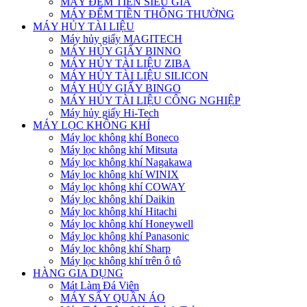
MÁY ĐẾM TIỀN SIÊU GIẢ
MÁY ĐẾM TIỀN THÔNG THƯỜNG
MÁY HỦY TÀI LIỆU
Máy hủy giấy MAGITECH
MÁY HỦY GIẤY BINNO
MÁY HỦY TÀI LIỆU ZIBA
MÁY HỦY TÀI LIỆU SILICON
MÁY HỦY GIẤY BINGO
MÁY HỦY TÀI LIỆU CÔNG NGHIỆP
Máy hủy giấy Hi-Tech
MÁY LỌC KHÔNG KHÍ
Máy lọc không khí Boneco
Máy lọc không khí Mitsuta
Máy lọc không khí Nagakawa
Máy lọc không khí WINIX
Máy lọc không khí COWAY
Máy lọc không khí Daikin
Máy lọc không khí Hitachi
Máy lọc không khí Honeywell
Máy lọc không khí Panasonic
Máy lọc không khí Sharp
Máy lọc không khí trên ô tô
HÀNG GIA DỤNG
Mát Làm Đá Viên
MÁY SẤY QUẦN ÁO