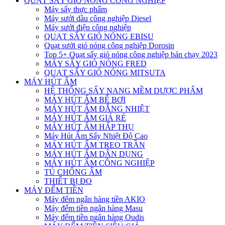
QUẠT SẤY GIÓ NÓNG CÔNG NGHIỆP
Máy sấy thực phẩm
Máy sưởi dầu công nghiệp Diesel
Máy sưởi điện công nghiệp
QUẠT SẤY GIÓ NÓNG EBISU
Quạt sưởi gió nóng công nghiệp Dorosin
Top 5+ Quạt sấy gió nóng công nghiệp bán chạy 2023
MÁY SẤY GIÓ NÓNG FRED
QUẠT SẤY GIÓ NÓNG MITSUTA
MÁY HÚT ẨM
HỆ THỐNG SẤY NANG MỀM DƯỢC PHẨM
MÁY HÚT ẨM BỂ BƠI
MÁY HÚT ẨM ĐẲNG NHIỆT
MÁY HÚT ẨM GIÁ RẺ
MÁY HÚT ẨM HẤP THỤ
Máy Hút Ẩm Sấy Nhiệt Độ Cao
MÁY HÚT ẨM TREO TRẦN
MÁY HÚT ẨM DÂN DỤNG
MÁY HÚT ẨM CÔNG NGHIỆP
TỦ CHỐNG ẨM
THIẾT BỊ ĐO
MÁY ĐẾM TIỀN
Máy đếm ngân hàng tiền AKIO
Máy đếm tiền ngân hàng Masu
Máy đếm tiền ngân hàng Oudis