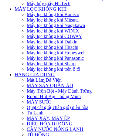
Máy hủy giấy Hi-Tech
MÁY LỌC KHÔNG KHÍ
Máy lọc không khí Boneco
Máy lọc không khí Mitsuta
Máy lọc không khí Nagakawa
Máy lọc không khí WINIX
Máy lọc không khí COWAY
Máy lọc không khí Daikin
Máy lọc không khí Hitachi
Máy lọc không khí Honeywell
Máy lọc không khí Panasonic
Máy lọc không khí Sharp
Máy lọc không khí trên ô tô
HÀNG GIA DỤNG
Mát Làm Đá Viên
MÁY SẤY QUẦN ÁO
Máy Trộn Bột - Máy Đánh Trứng
Robot Hút Bụi Thông Minh
MÁY SƯỞI
Quạt cắt gió( chắn gió) điều hòa
Tủ Lạnh
MÁY XAY, MÁY ÉP
ĐIỀU HÒA DI ĐỘNG
CÂY NƯỚC NÓNG LẠNH
TỦ ĐÔNG