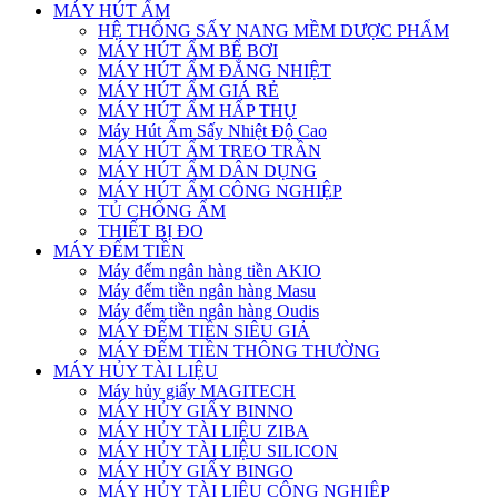
MÁY HÚT ẨM
HỆ THỐNG SẤY NANG MỀM DƯỢC PHẨM
MÁY HÚT ẨM BỂ BƠI
MÁY HÚT ẨM ĐẲNG NHIỆT
MÁY HÚT ẨM GIÁ RẺ
MÁY HÚT ẨM HẤP THỤ
Máy Hút Ẩm Sấy Nhiệt Độ Cao
MÁY HÚT ẨM TREO TRẦN
MÁY HÚT ẨM DÂN DỤNG
MÁY HÚT ẨM CÔNG NGHIỆP
TỦ CHỐNG ẨM
THIẾT BỊ ĐO
MÁY ĐẾM TIỀN
Máy đếm ngân hàng tiền AKIO
Máy đếm tiền ngân hàng Masu
Máy đếm tiền ngân hàng Oudis
MÁY ĐẾM TIỀN SIÊU GIẢ
MÁY ĐẾM TIỀN THÔNG THƯỜNG
MÁY HỦY TÀI LIỆU
Máy hủy giấy MAGITECH
MÁY HỦY GIẤY BINNO
MÁY HỦY TÀI LIỆU ZIBA
MÁY HỦY TÀI LIỆU SILICON
MÁY HỦY GIẤY BINGO
MÁY HỦY TÀI LIỆU CÔNG NGHIỆP