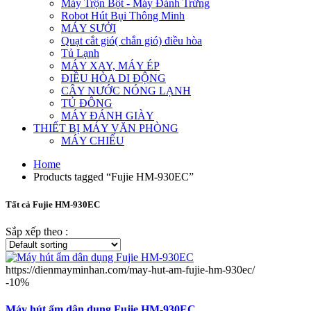
Máy Trộn Bột - Máy Đánh Trứng
Robot Hút Bụi Thông Minh
MÁY SƯỞI
Quạt cắt gió( chắn gió) điều hòa
Tủ Lạnh
MÁY XAY, MÁY ÉP
ĐIỀU HÒA DI ĐỘNG
CÂY NƯỚC NÓNG LẠNH
TỦ ĐÔNG
MÁY ĐÁNH GIÀY
THIẾT BỊ MÁY VĂN PHÒNG
MÁY CHIẾU
Home
Products tagged “Fujie HM-930EC”
Tất cả Fujie HM-930EC
Sắp xếp theo :
https://dienmayminhan.com/may-hut-am-fujie-hm-930ec/
-10%
Máy hút ẩm dân dụng Fujie HM-930EC