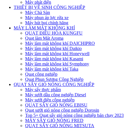
Máy phát điện
THIẾT BỊ VỆ SINH CÔNG NGHIỆP
Máy Chà Sàn
Máy phun áp lực rửa xe
Máy hút bụi chính hãng
MÁY LÀM MÁT KHÔNG KHÍ
QUẠT ĐIỀU HÒA KUNGFU
Quạt làm Mát Aroma
Máy làm mát không khí DAICHIPRO
Máy làm mát không khí Daikio
Máy làm mát không khí Honeywell
Máy làm mát không khí Kasami
Máy làm mát không khí Symphony
Máy làm mát không khí Taka
Quạt công nghiệp
Quạt Phun Sương Công Nghiệp
QUẠT SẤY GIÓ NÓNG CÔNG NGHIỆP
Máy sấy thực phẩm
Máy sưởi dầu công nghiệp Diesel
Máy sưởi điện công nghiệp
QUẠT SẤY GIÓ NÓNG EBISU
Quạt sưởi gió nóng công nghiệp Dorosin
Top 5+ Quạt sấy gió nóng công nghiệp bán chạy 2023
MÁY SẤY GIÓ NÓNG FRED
QUẠT SẤY GIÓ NÓNG MITSUTA