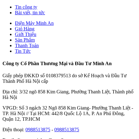
Tin công ty
Bài viết, tin tức
Điện Máy Minh An
Giỏ Hàng
Giới Thiệu
Sản Phẩm
Thanh Toán
Tin Tức
Công ty Cổ Phần Thương Mại và Đầu Tư Minh An
Giấy phép ĐKKD số 0108379513 do sở Kế Hoạch và Đầu Tư
Thành Phố Hà Nội cấp
Địa chỉ: 3/32 ngõ 858 Kim Giang, Phường Thanh Liệt, Thành phố
Hà Nội
VPGD: Số 3 ngách 32 Ngõ 858 Kim Giang- Phường Thanh Liệt -
TP. Hà Nội // Tại HCM: 442/8 Quốc Lộ 1A, P. An Phú Đông,
Quận 12, TP.HCM
Điện thoại:
0988513875
-
0988513875