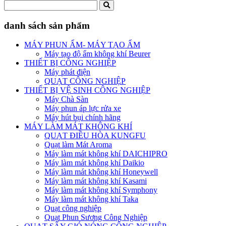
danh sách sản phẩm
MÁY PHUN ẨM- MÁY TẠO ẨM
Máy tạo độ ẩm không khí Beurer
THIẾT BỊ CÔNG NGHIỆP
Máy phát điện
QUẠT CÔNG NGHIỆP
THIẾT BỊ VỆ SINH CÔNG NGHIỆP
Máy Chà Sàn
Máy phun áp lực rửa xe
Máy hút bụi chính hãng
MÁY LÀM MÁT KHÔNG KHÍ
QUẠT ĐIỀU HÒA KUNGFU
Quạt làm Mát Aroma
Máy làm mát không khí DAICHIPRO
Máy làm mát không khí Daikio
Máy làm mát không khí Honeywell
Máy làm mát không khí Kasami
Máy làm mát không khí Symphony
Máy làm mát không khí Taka
Quạt công nghiệp
Quạt Phun Sương Công Nghiệp