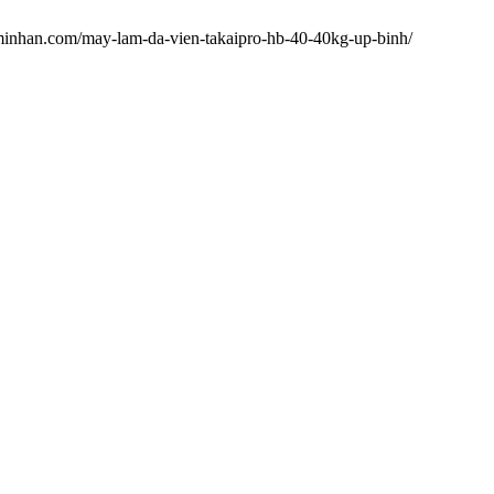
minhan.com/may-lam-da-vien-takaipro-hb-40-40kg-up-binh/