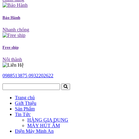
Bảo Hành
Nhanh chóng
Free ship
Nội thành
0988513875
0932202622
Trang chủ
Giới Thiệu
Sản Phẩm
Tin Tức
HÀNG GIA DỤNG
MÁY HÚT ẨM
Điện Máy Minh An