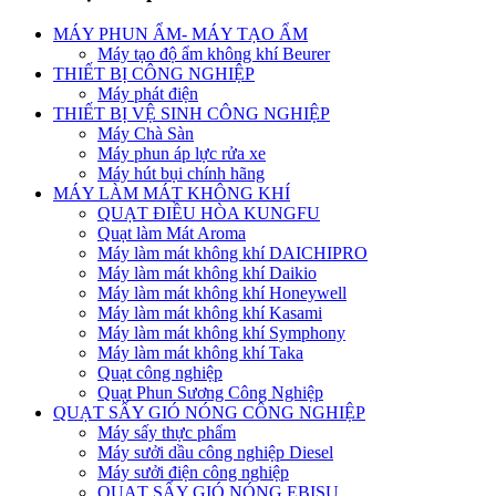
MÁY PHUN ẨM- MÁY TẠO ẨM
Máy tạo độ ẩm không khí Beurer
THIẾT BỊ CÔNG NGHIỆP
Máy phát điện
THIẾT BỊ VỆ SINH CÔNG NGHIỆP
Máy Chà Sàn
Máy phun áp lực rửa xe
Máy hút bụi chính hãng
MÁY LÀM MÁT KHÔNG KHÍ
QUẠT ĐIỀU HÒA KUNGFU
Quạt làm Mát Aroma
Máy làm mát không khí DAICHIPRO
Máy làm mát không khí Daikio
Máy làm mát không khí Honeywell
Máy làm mát không khí Kasami
Máy làm mát không khí Symphony
Máy làm mát không khí Taka
Quạt công nghiệp
Quạt Phun Sương Công Nghiệp
QUẠT SẤY GIÓ NÓNG CÔNG NGHIỆP
Máy sấy thực phẩm
Máy sưởi dầu công nghiệp Diesel
Máy sưởi điện công nghiệp
QUẠT SẤY GIÓ NÓNG EBISU