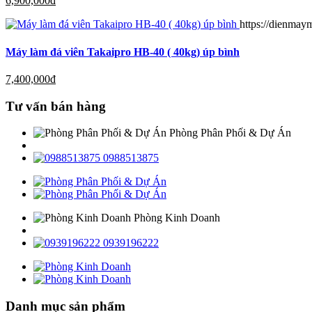
6,900,000
đ
https://dienmay
Máy làm đá viên Takaipro HB-40 ( 40kg) úp bình
7,400,000
đ
Tư vấn bán hàng
Phòng Phân Phối & Dự Án
0988513875
Phòng Kinh Doanh
0939196222
Danh mục sản phẩm