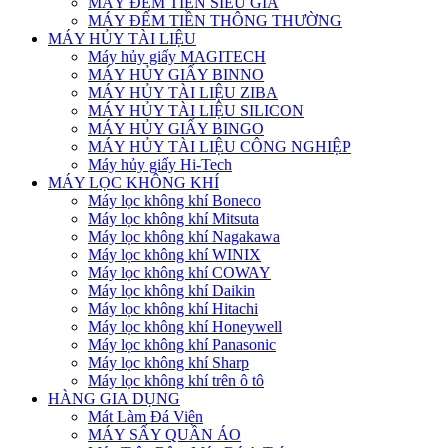
MÁY ĐẾM TIỀN SIÊU GIẢ
MÁY ĐẾM TIỀN THÔNG THƯỜNG
MÁY HỦY TÀI LIỆU
Máy hủy giấy MAGITECH
MÁY HỦY GIẤY BINNO
MÁY HỦY TÀI LIỆU ZIBA
MÁY HỦY TÀI LIỆU SILICON
MÁY HỦY GIẤY BINGO
MÁY HỦY TÀI LIỆU CÔNG NGHIỆP
Máy hủy giấy Hi-Tech
MÁY LỌC KHÔNG KHÍ
Máy lọc không khí Boneco
Máy lọc không khí Mitsuta
Máy lọc không khí Nagakawa
Máy lọc không khí WINIX
Máy lọc không khí COWAY
Máy lọc không khí Daikin
Máy lọc không khí Hitachi
Máy lọc không khí Honeywell
Máy lọc không khí Panasonic
Máy lọc không khí Sharp
Máy lọc không khí trên ô tô
HÀNG GIA DỤNG
Mát Làm Đá Viên
MÁY SẤY QUẦN ÁO