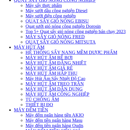
QUẠT SẤY GIÓ NÓNG CÔNG NGHIỆP
Máy sấy thực phẩm
Máy sưởi dầu công nghiệp Diesel
Máy sưởi điện công nghiệp
QUẠT SẤY GIÓ NÓNG EBISU
Quạt sưởi gió nóng công nghiệp Dorosin
Top 5+ Quạt sấy gió nóng công nghiệp bán chạy 2023
MÁY SẤY GIÓ NÓNG FRED
QUẠT SẤY GIÓ NÓNG MITSUTA
MÁY HÚT ẨM
HỆ THỐNG SẤY NANG MỀM DƯỢC PHẨM
MÁY HÚT ẨM BỂ BƠI
MÁY HÚT ẨM ĐẲNG NHIỆT
MÁY HÚT ẨM GIÁ RẺ
MÁY HÚT ẨM HẤP THỤ
Máy Hút Ẩm Sấy Nhiệt Độ Cao
MÁY HÚT ẨM TREO TRẦN
MÁY HÚT ẨM DÂN DỤNG
MÁY HÚT ẨM CÔNG NGHIỆP
TỦ CHỐNG ẨM
THIẾT BỊ ĐO
MÁY ĐẾM TIỀN
Máy đếm ngân hàng tiền AKIO
Máy đếm tiền ngân hàng Masu
Máy đếm tiền ngân hàng Oudis