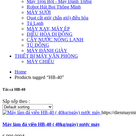
Máy Trộn Bột - Máy Đánh Trứng
Robot Hút Bụi Thông Minh
MÁY SƯỞI
Quạt cắt gió( chắn gió) điều hòa
Tủ Lạnh
MÁY XAY, MÁY ÉP
ĐIỀU HÒA DI ĐỘNG
CÂY NƯỚC NÓNG LẠNH
TỦ ĐÔNG
MÁY ĐÁNH GIÀY
THIẾT BỊ MÁY VĂN PHÒNG
MÁY CHIẾU
Home
Products tagged “HB-40”
Tất cả HB-40
Sắp xếp theo :
https://dienmaym
Máy làm đá viên HB-40 ( 40kg/ngày) nước máy