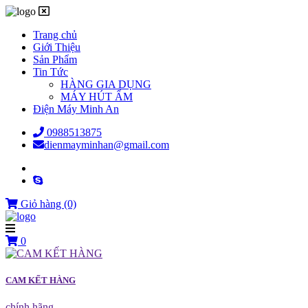
Trang chủ
Giới Thiệu
Sản Phẩm
Tin Tức
HÀNG GIA DỤNG
MÁY HÚT ẨM
Điện Máy Minh An
0988513875
dienmayminhan@gmail.com
Giỏ hàng
(0)
0
CAM KẾT HÀNG
chính hãng