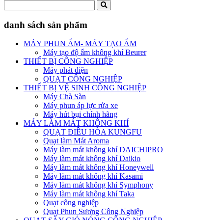
danh sách sản phẩm
MÁY PHUN ẨM- MÁY TẠO ẨM
Máy tạo độ ẩm không khí Beurer
THIẾT BỊ CÔNG NGHIỆP
Máy phát điện
QUẠT CÔNG NGHIỆP
THIẾT BỊ VỆ SINH CÔNG NGHIỆP
Máy Chà Sàn
Máy phun áp lực rửa xe
Máy hút bụi chính hãng
MÁY LÀM MÁT KHÔNG KHÍ
QUẠT ĐIỀU HÒA KUNGFU
Quạt làm Mát Aroma
Máy làm mát không khí DAICHIPRO
Máy làm mát không khí Daikio
Máy làm mát không khí Honeywell
Máy làm mát không khí Kasami
Máy làm mát không khí Symphony
Máy làm mát không khí Taka
Quạt công nghiệp
Quạt Phun Sương Công Nghiệp