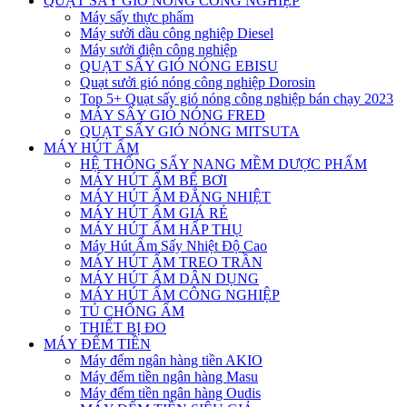
QUẠT SẤY GIÓ NÓNG CÔNG NGHIỆP
Máy sấy thực phẩm
Máy sưởi dầu công nghiệp Diesel
Máy sưởi điện công nghiệp
QUẠT SẤY GIÓ NÓNG EBISU
Quạt sưởi gió nóng công nghiệp Dorosin
Top 5+ Quạt sấy gió nóng công nghiệp bán chạy 2023
MÁY SẤY GIÓ NÓNG FRED
QUẠT SẤY GIÓ NÓNG MITSUTA
MÁY HÚT ẨM
HỆ THỐNG SẤY NANG MỀM DƯỢC PHẨM
MÁY HÚT ẨM BỂ BƠI
MÁY HÚT ẨM ĐẲNG NHIỆT
MÁY HÚT ẨM GIÁ RẺ
MÁY HÚT ẨM HẤP THỤ
Máy Hút Ẩm Sấy Nhiệt Độ Cao
MÁY HÚT ẨM TREO TRẦN
MÁY HÚT ẨM DÂN DỤNG
MÁY HÚT ẨM CÔNG NGHIỆP
TỦ CHỐNG ẨM
THIẾT BỊ ĐO
MÁY ĐẾM TIỀN
Máy đếm ngân hàng tiền AKIO
Máy đếm tiền ngân hàng Masu
Máy đếm tiền ngân hàng Oudis