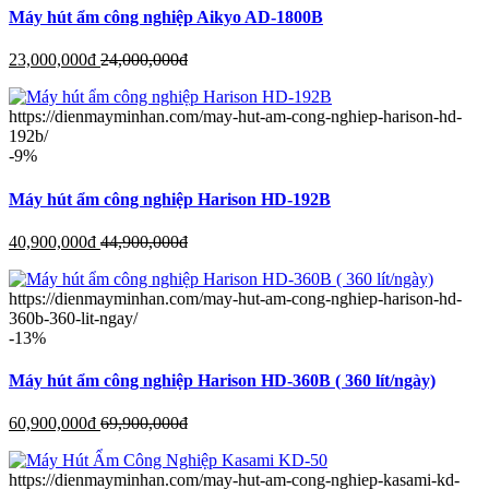
Máy hút ẩm công nghiệp Aikyo AD-1800B
23,000,000
đ
24,000,000
đ
https://dienmayminhan.com/may-hut-am-cong-nghiep-harison-hd-
192b/
-9%
Máy hút ẩm công nghiệp Harison HD-192B
40,900,000
đ
44,900,000
đ
https://dienmayminhan.com/may-hut-am-cong-nghiep-harison-hd-
360b-360-lit-ngay/
-13%
Máy hút ẩm công nghiệp Harison HD-360B ( 360 lít/ngày)
60,900,000
đ
69,900,000
đ
https://dienmayminhan.com/may-hut-am-cong-nghiep-kasami-kd-