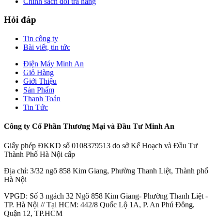
Chính sách đổi trả hàng
Hỏi đáp
Tin công ty
Bài viết, tin tức
Điện Máy Minh An
Giỏ Hàng
Giới Thiệu
Sản Phẩm
Thanh Toán
Tin Tức
Công ty Cổ Phần Thương Mại và Đầu Tư Minh An
Giấy phép ĐKKD số 0108379513 do sở Kế Hoạch và Đầu Tư
Thành Phố Hà Nội cấp
Địa chỉ: 3/32 ngõ 858 Kim Giang, Phường Thanh Liệt, Thành phố
Hà Nội
VPGD: Số 3 ngách 32 Ngõ 858 Kim Giang- Phường Thanh Liệt -
TP. Hà Nội // Tại HCM: 442/8 Quốc Lộ 1A, P. An Phú Đông,
Quận 12, TP.HCM