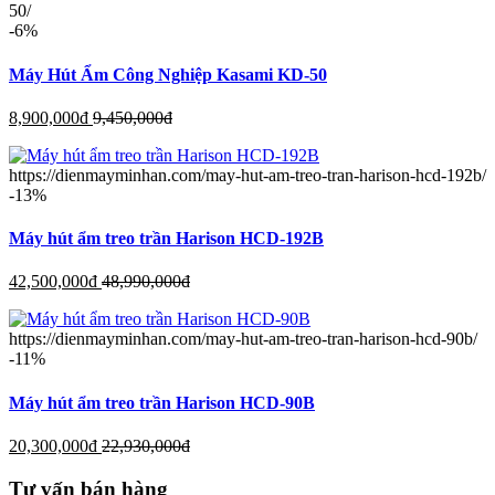
50/
-6%
Máy Hút Ẩm Công Nghiệp Kasami KD-50
8,900,000
đ
9,450,000
đ
https://dienmayminhan.com/may-hut-am-treo-tran-harison-hcd-192b/
-13%
Máy hút ẩm treo trần Harison HCD-192B
42,500,000
đ
48,990,000
đ
https://dienmayminhan.com/may-hut-am-treo-tran-harison-hcd-90b/
-11%
Máy hút ẩm treo trần Harison HCD-90B
20,300,000
đ
22,930,000
đ
Tư vấn bán hàng