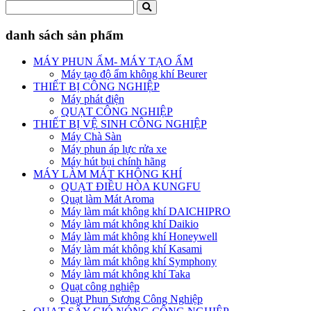
danh sách sản phẩm
MÁY PHUN ẨM- MÁY TẠO ẨM
Máy tạo độ ẩm không khí Beurer
THIẾT BỊ CÔNG NGHIỆP
Máy phát điện
QUẠT CÔNG NGHIỆP
THIẾT BỊ VỆ SINH CÔNG NGHIỆP
Máy Chà Sàn
Máy phun áp lực rửa xe
Máy hút bụi chính hãng
MÁY LÀM MÁT KHÔNG KHÍ
QUẠT ĐIỀU HÒA KUNGFU
Quạt làm Mát Aroma
Máy làm mát không khí DAICHIPRO
Máy làm mát không khí Daikio
Máy làm mát không khí Honeywell
Máy làm mát không khí Kasami
Máy làm mát không khí Symphony
Máy làm mát không khí Taka
Quạt công nghiệp
Quạt Phun Sương Công Nghiệp