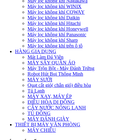
Máy lọc không khí Nagakawa
Máy lọc không khí WINIX
Máy lọc không khí COWAY
Máy lọc không khí Daikin
Máy lọc không khí Hitachi
Máy lọc không khí Honeywell
Máy lọc không khí Panasonic
Máy lọc không khí Sharp
Máy lọc không khí trên ô tô
HÀNG GIA DỤNG
Mát Làm Đá Viên
MÁY SẤY QUẦN ÁO
Máy Trộn Bột - Máy Đánh Trứng
Robot Hút Bụi Thông Minh
MÁY SƯỞI
Quạt cắt gió( chắn gió) điều hòa
Tủ Lạnh
MÁY XAY, MÁY ÉP
ĐIỀU HÒA DI ĐỘNG
CÂY NƯỚC NÓNG LẠNH
TỦ ĐÔNG
MÁY ĐÁNH GIÀY
THIẾT BỊ MÁY VĂN PHÒNG
MÁY CHIẾU