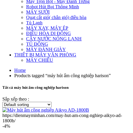
Máy Trộn Bột - Máy Đánh Trứng
Robot Hút Bụi Thông Minh
MÁY SƯỞI
Quạt cắt gió( chắn gió) điều hòa
Tủ Lạnh
MÁY XAY, MÁY ÉP
ĐIỀU HÒA DI ĐỘNG
CÂY NƯỚC NÓNG LẠNH
TỦ ĐÔNG
MÁY ĐÁNH GIÀY
THIẾT BỊ MÁY VĂN PHÒNG
MÁY CHIẾU
Home
Products tagged “máy hút ẩm công nghiệp harison”
Tất cả máy hút ẩm công nghiệp harison
Sắp xếp theo :
https://dienmayminhan.com/may-hut-am-cong-nghiep-aikyo-ad-
1800b/
-4%