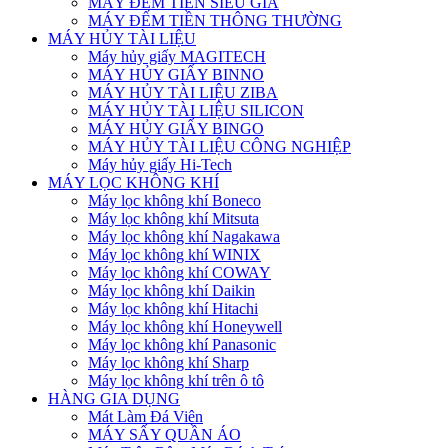
MÁY ĐẾM TIỀN SIÊU GIẢ
MÁY ĐẾM TIỀN THÔNG THƯỜNG
MÁY HỦY TÀI LIỆU
Máy hủy giấy MAGITECH
MÁY HỦY GIẤY BINNO
MÁY HỦY TÀI LIỆU ZIBA
MÁY HỦY TÀI LIỆU SILICON
MÁY HỦY GIẤY BINGO
MÁY HỦY TÀI LIỆU CÔNG NGHIỆP
Máy hủy giấy Hi-Tech
MÁY LỌC KHÔNG KHÍ
Máy lọc không khí Boneco
Máy lọc không khí Mitsuta
Máy lọc không khí Nagakawa
Máy lọc không khí WINIX
Máy lọc không khí COWAY
Máy lọc không khí Daikin
Máy lọc không khí Hitachi
Máy lọc không khí Honeywell
Máy lọc không khí Panasonic
Máy lọc không khí Sharp
Máy lọc không khí trên ô tô
HÀNG GIA DỤNG
Mát Làm Đá Viên
MÁY SẤY QUẦN ÁO