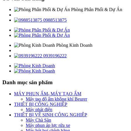
Phòng Phân Phối & Dự Án
0988513875
Phòng Kinh Doanh
0939196222
Danh mục sản phẩm
MÁY PHUN ẨM- MÁY TẠO ẨM
Máy tạo độ ẩm không khí Beurer
THIẾT BỊ CÔNG NGHIỆP
Máy phát điện
THIẾT BỊ VỆ SINH CÔNG NGHIỆP
Máy Chà Sàn
Máy phun áp lực rửa xe
Máy hút bụi chính hãng