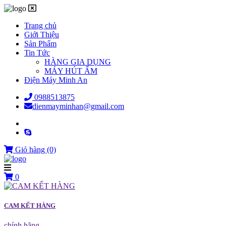
Trang chủ
Giới Thiệu
Sản Phẩm
Tin Tức
HÀNG GIA DỤNG
MÁY HÚT ẨM
Điện Máy Minh An
0988513875
dienmayminhan@gmail.com
Giỏ hàng
(0)
0
CAM KẾT HÀNG
chính hãng