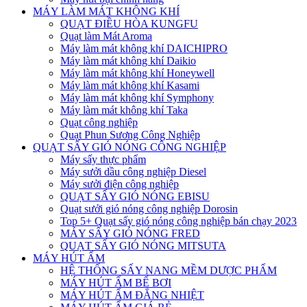
MÁY LÀM MÁT KHÔNG KHÍ
QUẠT ĐIỀU HÒA KUNGFU
Quạt làm Mát Aroma
Máy làm mát không khí DAICHIPRO
Máy làm mát không khí Daikio
Máy làm mát không khí Honeywell
Máy làm mát không khí Kasami
Máy làm mát không khí Symphony
Máy làm mát không khí Taka
Quạt công nghiệp
Quạt Phun Sương Công Nghiệp
QUẠT SẤY GIÓ NÓNG CÔNG NGHIỆP
Máy sấy thực phẩm
Máy sưởi dầu công nghiệp Diesel
Máy sưởi điện công nghiệp
QUẠT SẤY GIÓ NÓNG EBISU
Quạt sưởi gió nóng công nghiệp Dorosin
Top 5+ Quạt sấy gió nóng công nghiệp bán chạy 2023
MÁY SẤY GIÓ NÓNG FRED
QUẠT SẤY GIÓ NÓNG MITSUTA
MÁY HÚT ẨM
HỆ THỐNG SẤY NANG MỀM DƯỢC PHẨM
MÁY HÚT ẨM BỂ BƠI
MÁY HÚT ẨM ĐẲNG NHIỆT