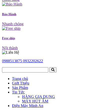
Bảo Hành
Nhanh chóng
Free ship
Nội thành
0988513875
0932202622
Trang chủ
Giới Thiệu
Sản Phẩm
Tin Tức
HÀNG GIA DỤNG
MÁY HÚT ẨM
Điện Máy Minh An