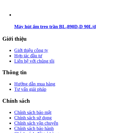
Máy hút ẩm treo trần BL-890D-D 90L/d
Giới thiệu
Giới thiệu công ty
Hợp tác đầu tư
Liên hệ với chúng tôi
Thông tin
Hướng dẫn mua hàng
Tư vấn giải pháp
Chính sách
Chính sách bảo mật
Chính sách sử dụng
Chính sách vận chuyển
Chính sách bảo hành