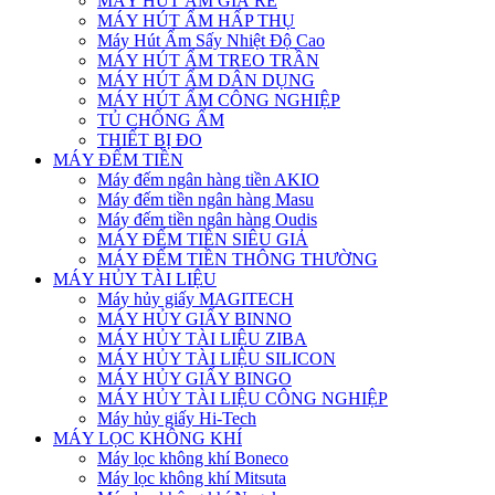
MÁY HÚT ẨM GIÁ RẺ
MÁY HÚT ẨM HẤP THỤ
Máy Hút Ẩm Sấy Nhiệt Độ Cao
MÁY HÚT ẨM TREO TRẦN
MÁY HÚT ẨM DÂN DỤNG
MÁY HÚT ẨM CÔNG NGHIỆP
TỦ CHỐNG ẨM
THIẾT BỊ ĐO
MÁY ĐẾM TIỀN
Máy đếm ngân hàng tiền AKIO
Máy đếm tiền ngân hàng Masu
Máy đếm tiền ngân hàng Oudis
MÁY ĐẾM TIỀN SIÊU GIẢ
MÁY ĐẾM TIỀN THÔNG THƯỜNG
MÁY HỦY TÀI LIỆU
Máy hủy giấy MAGITECH
MÁY HỦY GIẤY BINNO
MÁY HỦY TÀI LIỆU ZIBA
MÁY HỦY TÀI LIỆU SILICON
MÁY HỦY GIẤY BINGO
MÁY HỦY TÀI LIỆU CÔNG NGHIỆP
Máy hủy giấy Hi-Tech
MÁY LỌC KHÔNG KHÍ
Máy lọc không khí Boneco
Máy lọc không khí Mitsuta