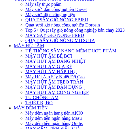
Máy sấy thực phẩm
Máy sưởi dầu công nghiệp Diesel
Máy sưởi điện công nghiệp
QUẠT SẤY GIÓ NÓNG EBISU
Quạt sưởi gió nóng công nghiệp Dorosin
Top 5+ Quạt sấy gió nóng công nghiệp bán chạy 2023
MÁY SẤY GIÓ NÓNG FRED
QUẠT SẤY GIÓ NÓNG MITSUTA
MÁY HÚT ẨM
HỆ THỐNG SẤY NANG MỀM DƯỢC PHẨM
MÁY HÚT ẨM BỂ BƠI
MÁY HÚT ẨM ĐẲNG NHIỆT
MÁY HÚT ẨM GIÁ RẺ
MÁY HÚT ẨM HẤP THỤ
Máy Hút Ẩm Sấy Nhiệt Độ Cao
MÁY HÚT ẨM TREO TRẦN
MÁY HÚT ẨM DÂN DỤNG
MÁY HÚT ẨM CÔNG NGHIỆP
TỦ CHỐNG ẨM
THIẾT BỊ ĐO
MÁY ĐẾM TIỀN
Máy đếm ngân hàng tiền AKIO
Máy đếm tiền ngân hàng Masu
Máy đếm tiền ngân hàng Oudis
MÁY ĐẾM TIỀN SIÊU GIẢ