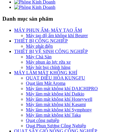
Danh mục sản phẩm
MÁY PHUN ẨM- MÁY TẠO ẨM
Máy tạo độ ẩm không khí Beurer
THIẾT BỊ CÔNG NGHIỆP
Máy phát điện
THIẾT BỊ VỆ SINH CÔNG NGHIỆP
Máy Chà Sàn
Máy phun áp lực rửa xe
Máy hút bụi chính hãng
MÁY LÀM MÁT KHÔNG KHÍ
QUẠT ĐIỀU HÒA KUNGFU
Quạt làm Mát Aroma
Máy làm mát không khí DAICHIPRO
Máy làm mát không khí Daikio
Máy làm mát không khí Honeywell
Máy làm mát không khí Kasami
Máy làm mát không khí Symphony
Máy làm mát không khí Taka
Quạt công nghiệp
Quạt Phun Sương Công Nghiệp
QUẠT SẤY GIÓ NÓNG CÔNG NGHIỆP