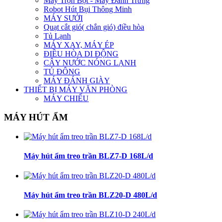
Máy Trộn Bột - Máy Đánh Trứng
Robot Hút Bụi Thông Minh
MÁY SƯỞI
Quạt cắt gió( chắn gió) điều hòa
Tủ Lạnh
MÁY XAY, MÁY ÉP
ĐIỀU HÒA DI ĐỘNG
CÂY NƯỚC NÓNG LẠNH
TỦ ĐÔNG
MÁY ĐÁNH GIÀY
THIẾT BỊ MÁY VĂN PHÒNG
MÁY CHIẾU
MÁY HÚT ẨM
Máy hút ẩm treo trần BLZ7-D 168L/d
Máy hút ẩm treo trần BLZ20-D 480L/d