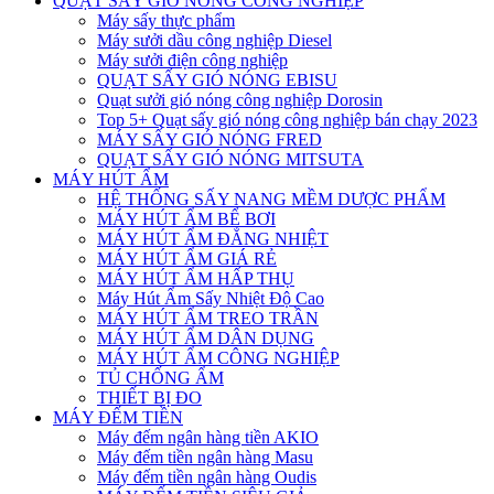
QUẠT SẤY GIÓ NÓNG CÔNG NGHIỆP
Máy sấy thực phẩm
Máy sưởi dầu công nghiệp Diesel
Máy sưởi điện công nghiệp
QUẠT SẤY GIÓ NÓNG EBISU
Quạt sưởi gió nóng công nghiệp Dorosin
Top 5+ Quạt sấy gió nóng công nghiệp bán chạy 2023
MÁY SẤY GIÓ NÓNG FRED
QUẠT SẤY GIÓ NÓNG MITSUTA
MÁY HÚT ẨM
HỆ THỐNG SẤY NANG MỀM DƯỢC PHẨM
MÁY HÚT ẨM BỂ BƠI
MÁY HÚT ẨM ĐẲNG NHIỆT
MÁY HÚT ẨM GIÁ RẺ
MÁY HÚT ẨM HẤP THỤ
Máy Hút Ẩm Sấy Nhiệt Độ Cao
MÁY HÚT ẨM TREO TRẦN
MÁY HÚT ẨM DÂN DỤNG
MÁY HÚT ẨM CÔNG NGHIỆP
TỦ CHỐNG ẨM
THIẾT BỊ ĐO
MÁY ĐẾM TIỀN
Máy đếm ngân hàng tiền AKIO
Máy đếm tiền ngân hàng Masu
Máy đếm tiền ngân hàng Oudis