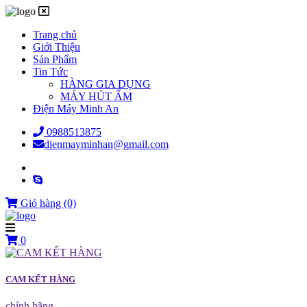
Trang chủ
Giới Thiệu
Sản Phẩm
Tin Tức
HÀNG GIA DỤNG
MÁY HÚT ẨM
Điện Máy Minh An
0988513875
dienmayminhan@gmail.com
Giỏ hàng
(0)
0
CAM KẾT HÀNG
chính hãng