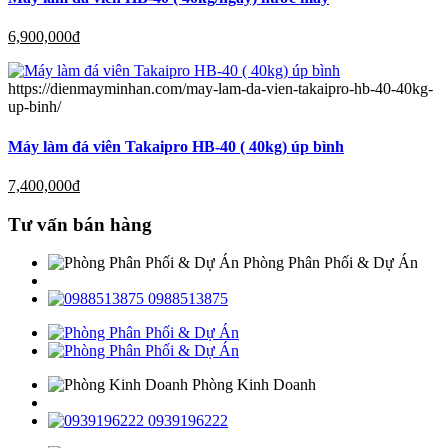
6,900,000
đ
https://dienmayminhan.com/may-lam-da-vien-takaipro-hb-40-40kg-
up-binh/
Máy làm đá viên Takaipro HB-40 ( 40kg) úp bình
7,400,000
đ
Tư vấn bán hàng
Phòng Phân Phối & Dự Án
0988513875
Phòng Kinh Doanh
0939196222