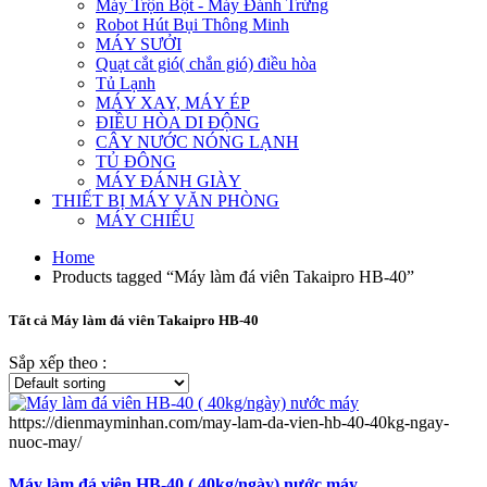
Máy Trộn Bột - Máy Đánh Trứng
Robot Hút Bụi Thông Minh
MÁY SƯỞI
Quạt cắt gió( chắn gió) điều hòa
Tủ Lạnh
MÁY XAY, MÁY ÉP
ĐIỀU HÒA DI ĐỘNG
CÂY NƯỚC NÓNG LẠNH
TỦ ĐÔNG
MÁY ĐÁNH GIÀY
THIẾT BỊ MÁY VĂN PHÒNG
MÁY CHIẾU
Home
Products tagged “Máy làm đá viên Takaipro HB-40”
Tất cả Máy làm đá viên Takaipro HB-40
Sắp xếp theo :
https://dienmayminhan.com/may-lam-da-vien-hb-40-40kg-ngay-
nuoc-may/
Máy làm đá viên HB-40 ( 40kg/ngày) nước máy