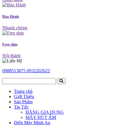
Bảo Hành
Nhanh chóng
Free ship
Nội thành
0988513875
0932202622
Trang chủ
Giới Thiệu
Sản Phẩm
Tin Tức
HÀNG GIA DỤNG
MÁY HÚT ẨM
Điện Máy Minh An