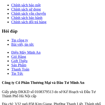
Chính sách bảo mật
Chính sách sử dụng
Chính sách vận chuyển
Chính sách bảo hành
Chính sách đổi trả hàng
Hỏi đáp
Tin công ty
Bài viết, tin tức
Điện Máy Minh An
Giỏ Hàng
Giới Thiệu
Sản Phẩm
Thanh Toán
Tin Tức
Công ty Cổ Phần Thương Mại và Đầu Tư Minh An
Giấy phép ĐKKD số 0108379513 do sở Kế Hoạch và Đầu Tư
Thành Phố Hà Nội cấp
Địa chỉ: 3/32 ngõ 858 Kim Giang, Phường Thanh Liệt, Thành phố