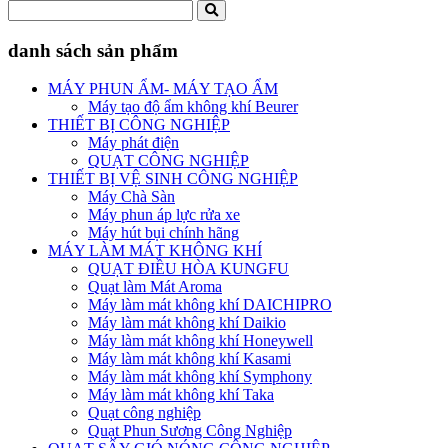
danh sách sản phẩm
MÁY PHUN ẨM- MÁY TẠO ẨM
Máy tạo độ ẩm không khí Beurer
THIẾT BỊ CÔNG NGHIỆP
Máy phát điện
QUẠT CÔNG NGHIỆP
THIẾT BỊ VỆ SINH CÔNG NGHIỆP
Máy Chà Sàn
Máy phun áp lực rửa xe
Máy hút bụi chính hãng
MÁY LÀM MÁT KHÔNG KHÍ
QUẠT ĐIỀU HÒA KUNGFU
Quạt làm Mát Aroma
Máy làm mát không khí DAICHIPRO
Máy làm mát không khí Daikio
Máy làm mát không khí Honeywell
Máy làm mát không khí Kasami
Máy làm mát không khí Symphony
Máy làm mát không khí Taka
Quạt công nghiệp
Quạt Phun Sương Công Nghiệp