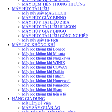
MÁY ĐẾM TIỀN THÔNG THƯỜNG
MÁY HỦY TÀI LIỆU
Máy hủy giấy MAGITECH
MÁY HỦY GIẤY BINNO
MÁY HỦY TÀI LIỆU ZIBA
MÁY HỦY TÀI LIỆU SILICON
MÁY HỦY GIẤY BINGO
MÁY HỦY TÀI LIỆU CÔNG NGHIỆP
Máy hủy giấy Hi-Tech
MÁY LỌC KHÔNG KHÍ
Máy lọc không khí Boneco
Máy lọc không khí Mitsuta
Máy lọc không khí Nagakawa
Máy lọc không khí WINIX
Máy lọc không khí COWAY
Máy lọc không khí Daikin
Máy lọc không khí Hitachi
Máy lọc không khí Honeywell
Máy lọc không khí Panasonic
Máy lọc không khí Sharp
Máy lọc không khí trên ô tô
HÀNG GIA DỤNG
Mát Làm Đá Viên
MÁY SẤY QUẦN ÁO