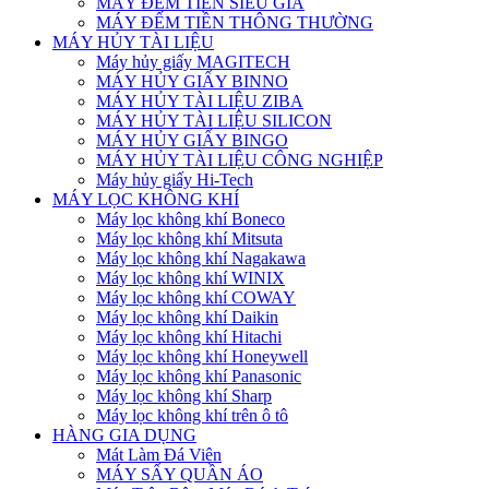
MÁY ĐẾM TIỀN SIÊU GIẢ
MÁY ĐẾM TIỀN THÔNG THƯỜNG
MÁY HỦY TÀI LIỆU
Máy hủy giấy MAGITECH
MÁY HỦY GIẤY BINNO
MÁY HỦY TÀI LIỆU ZIBA
MÁY HỦY TÀI LIỆU SILICON
MÁY HỦY GIẤY BINGO
MÁY HỦY TÀI LIỆU CÔNG NGHIỆP
Máy hủy giấy Hi-Tech
MÁY LỌC KHÔNG KHÍ
Máy lọc không khí Boneco
Máy lọc không khí Mitsuta
Máy lọc không khí Nagakawa
Máy lọc không khí WINIX
Máy lọc không khí COWAY
Máy lọc không khí Daikin
Máy lọc không khí Hitachi
Máy lọc không khí Honeywell
Máy lọc không khí Panasonic
Máy lọc không khí Sharp
Máy lọc không khí trên ô tô
HÀNG GIA DỤNG
Mát Làm Đá Viên
MÁY SẤY QUẦN ÁO