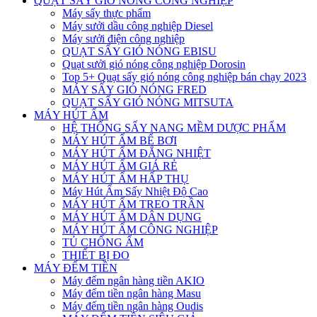
QUẠT SẤY GIÓ NÓNG CÔNG NGHIỆP
Máy sấy thực phẩm
Máy sưởi dầu công nghiệp Diesel
Máy sưởi điện công nghiệp
QUẠT SẤY GIÓ NÓNG EBISU
Quạt sưởi gió nóng công nghiệp Dorosin
Top 5+ Quạt sấy gió nóng công nghiệp bán chạy 2023
MÁY SẤY GIÓ NÓNG FRED
QUẠT SẤY GIÓ NÓNG MITSUTA
MÁY HÚT ẨM
HỆ THỐNG SẤY NANG MỀM DƯỢC PHẨM
MÁY HÚT ẨM BỂ BƠI
MÁY HÚT ẨM ĐẲNG NHIỆT
MÁY HÚT ẨM GIÁ RẺ
MÁY HÚT ẨM HẤP THỤ
Máy Hút Ẩm Sấy Nhiệt Độ Cao
MÁY HÚT ẨM TREO TRẦN
MÁY HÚT ẨM DÂN DỤNG
MÁY HÚT ẨM CÔNG NGHIỆP
TỦ CHỐNG ẨM
THIẾT BỊ ĐO
MÁY ĐẾM TIỀN
Máy đếm ngân hàng tiền AKIO
Máy đếm tiền ngân hàng Masu
Máy đếm tiền ngân hàng Oudis