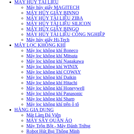
MÁY HỦY TÀI LIỆU
Máy hủy giấy MAGITECH
MÁY HỦY GIẤY BINNO
MÁY HỦY TÀI LIỆU ZIBA
MÁY HỦY TÀI LIỆU SILICON
MÁY HỦY GIẤY BINGO
MÁY HỦY TÀI LIỆU CÔNG NGHIỆP
Máy hủy giấy Hi-Tech
MÁY LỌC KHÔNG KHÍ
Máy lọc không khí Boneco
Máy lọc không khí Mitsuta
Máy lọc không khí Nagakawa
Máy lọc không khí WINIX
Máy lọc không khí COWAY
Máy lọc không khí Daikin
Máy lọc không khí Hitachi
Máy lọc không khí Honeywell
Máy lọc không khí Panasonic
Máy lọc không khí Sharp
Máy lọc không khí trên ô tô
HÀNG GIA DỤNG
Mát Làm Đá Viên
MÁY SẤY QUẦN ÁO
Máy Trộn Bột - Máy Đánh Trứng
Robot Hút Bụi Thông Minh