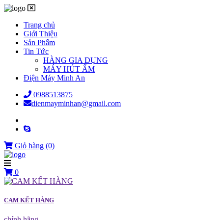
Trang chủ
Giới Thiệu
Sản Phẩm
Tin Tức
HÀNG GIA DỤNG
MÁY HÚT ẨM
Điện Máy Minh An
0988513875
dienmayminhan@gmail.com
Giỏ hàng
(0)
0
CAM KẾT HÀNG
chính hãng