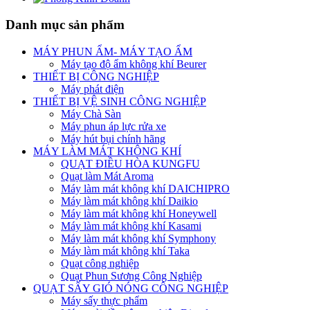
Danh mục sản phẩm
MÁY PHUN ẨM- MÁY TẠO ẨM
Máy tạo độ ẩm không khí Beurer
THIẾT BỊ CÔNG NGHIỆP
Máy phát điện
THIẾT BỊ VỆ SINH CÔNG NGHIỆP
Máy Chà Sàn
Máy phun áp lực rửa xe
Máy hút bụi chính hãng
MÁY LÀM MÁT KHÔNG KHÍ
QUẠT ĐIỀU HÒA KUNGFU
Quạt làm Mát Aroma
Máy làm mát không khí DAICHIPRO
Máy làm mát không khí Daikio
Máy làm mát không khí Honeywell
Máy làm mát không khí Kasami
Máy làm mát không khí Symphony
Máy làm mát không khí Taka
Quạt công nghiệp
Quạt Phun Sương Công Nghiệp
QUẠT SẤY GIÓ NÓNG CÔNG NGHIỆP
Máy sấy thực phẩm