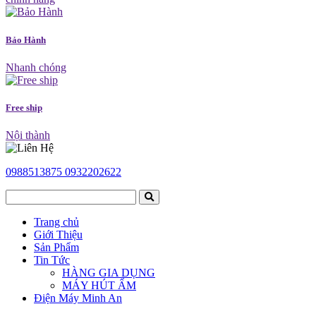
Bảo Hành
Nhanh chóng
Free ship
Nội thành
0988513875
0932202622
Trang chủ
Giới Thiệu
Sản Phẩm
Tin Tức
HÀNG GIA DỤNG
MÁY HÚT ẨM
Điện Máy Minh An