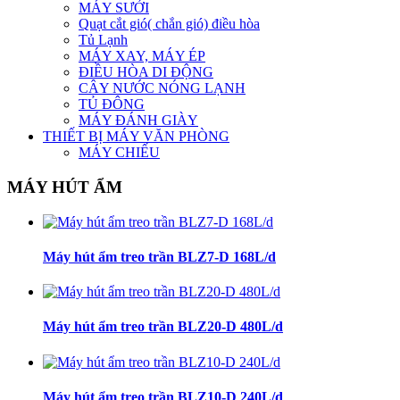
MÁY SƯỞI
Quạt cắt gió( chắn gió) điều hòa
Tủ Lạnh
MÁY XAY, MÁY ÉP
ĐIỀU HÒA DI ĐỘNG
CÂY NƯỚC NÓNG LẠNH
TỦ ĐÔNG
MÁY ĐÁNH GIÀY
THIẾT BỊ MÁY VĂN PHÒNG
MÁY CHIẾU
MÁY HÚT ẨM
Máy hút ẩm treo trần BLZ7-D 168L/d
Máy hút ẩm treo trần BLZ20-D 480L/d
Máy hút ẩm treo trần BLZ10-D 240L/d