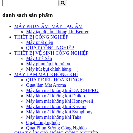
danh sách sản phẩm
MÁY PHUN ẨM- MÁY TẠO ẨM
Máy tạo độ ẩm không khí Beurer
THIẾT BỊ CÔNG NGHIỆP
Máy phát điện
QUẠT CÔNG NGHIỆP
THIẾT BỊ VỆ SINH CÔNG NGHIỆP
Máy Chà Sàn
Máy phun áp lực rửa xe
Máy hút bụi chính hãng
MÁY LÀM MÁT KHÔNG KHÍ
QUẠT ĐIỀU HÒA KUNGFU
Quạt làm Mát Aroma
Máy làm mát không khí DAICHIPRO
Máy làm mát không khí Daikio
Máy làm mát không khí Honeywell
Máy làm mát không khí Kasami
Máy làm mát không khí Symphony
Máy làm mát không khí Taka
Quạt công nghiệp
Quạt Phun Sương Công Nghiệp