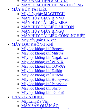
MÁY ĐẾM TIỀN SIÊU GIẢ
MÁY ĐẾM TIỀN THÔNG THƯỜNG
MÁY HỦY TÀI LIỆU
Máy hủy giấy MAGITECH
MÁY HỦY GIẤY BINNO
MÁY HỦY TÀI LIỆU ZIBA
MÁY HỦY TÀI LIỆU SILICON
MÁY HỦY GIẤY BINGO
MÁY HỦY TÀI LIỆU CÔNG NGHIỆP
Máy hủy giấy Hi-Tech
MÁY LỌC KHÔNG KHÍ
Máy lọc không khí Boneco
Máy lọc không khí Mitsuta
Máy lọc không khí Nagakawa
Máy lọc không khí WINIX
Máy lọc không khí COWAY
Máy lọc không khí Daikin
Máy lọc không khí Hitachi
Máy lọc không khí Honeywell
Máy lọc không khí Panasonic
Máy lọc không khí Sharp
Máy lọc không khí trên ô tô
HÀNG GIA DỤNG
Mát Làm Đá Viên
MÁY SẤY QUẦN ÁO