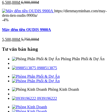
6,500,000
đ
6,900,000
đ
https://dienmayminhan.com/may-
dem-tien-oudis-9900a/
-4%
Máy đếm tiền OUDIS 9900A
5,500,000
đ
5,750,000
đ
Tư vấn bán hàng
Phòng Phân Phối & Dự Án
0988513875
Phòng Kinh Doanh
0939196222