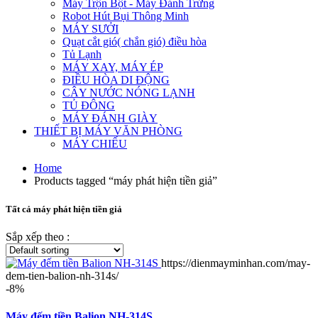
Máy Trộn Bột - Máy Đánh Trứng
Robot Hút Bụi Thông Minh
MÁY SƯỞI
Quạt cắt gió( chắn gió) điều hòa
Tủ Lạnh
MÁY XAY, MÁY ÉP
ĐIỀU HÒA DI ĐỘNG
CÂY NƯỚC NÓNG LẠNH
TỦ ĐÔNG
MÁY ĐÁNH GIÀY
THIẾT BỊ MÁY VĂN PHÒNG
MÁY CHIẾU
Home
Products tagged “máy phát hiện tiền giả”
Tất cả máy phát hiện tiền giả
Sắp xếp theo :
https://dienmayminhan.com/may-
dem-tien-balion-nh-314s/
-8%
Máy đếm tiền Balion NH-314S