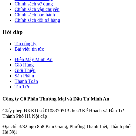
Chính sách sử dụng
Chính sách vận chuyển
Chính sách bảo hành
Chính sách đổi trả hàng
Hỏi đáp
Tin công ty
Bài viết, tin tức
Điện Máy Minh An
Giỏ Hàng
Giới Thiệu
Sản Phẩm
Thanh Toán
Tin Tức
Công ty Cổ Phần Thương Mại và Đầu Tư Minh An
Giấy phép ĐKKD số 0108379513 do sở Kế Hoạch và Đầu Tư
Thành Phố Hà Nội cấp
Địa chỉ: 3/32 ngõ 858 Kim Giang, Phường Thanh Liệt, Thành phố
Hà Nội