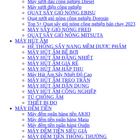
Máy sưởi dầu công nghiệp Diesel
Máy sưởi điện công nghiệp
QUẠT SẤY GIÓ NÓNG EBISU
Quạt sưởi gió nóng công nghiệp Dorosin
Top 5+ Quạt sấy gió nóng công nghiệp bán chạy 2023
MÁY SẤY GIÓ NÓNG FRED
QUẠT SẤY GIÓ NÓNG MITSUTA
MÁY HÚT ẨM
HỆ THỐNG SẤY NANG MỀM DƯỢC PHẨM
MÁY HÚT ẨM BỂ BƠI
MÁY HÚT ẨM ĐẲNG NHIỆT
MÁY HÚT ẨM GIÁ RẺ
MÁY HÚT ẨM HẤP THỤ
Máy Hút Ẩm Sấy Nhiệt Độ Cao
MÁY HÚT ẨM TREO TRẦN
MÁY HÚT ẨM DÂN DỤNG
MÁY HÚT ẨM CÔNG NGHIỆP
TỦ CHỐNG ẨM
THIẾT BỊ ĐO
MÁY ĐẾM TIỀN
Máy đếm ngân hàng tiền AKIO
Máy đếm tiền ngân hàng Masu
Máy đếm tiền ngân hàng Oudis
MÁY ĐẾM TIỀN SIÊU GIẢ
MÁY ĐẾM TIỀN THÔNG THƯỜNG