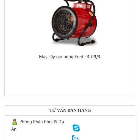
Máy sấy gió nóng Fred FR-C9/3
https://dienmayminhan.com/may-say-gio-nong-fred-fr-c9-3/
TƯ VẤN BÁN HÀNG
Phòng Phân Phối & Dự
Án