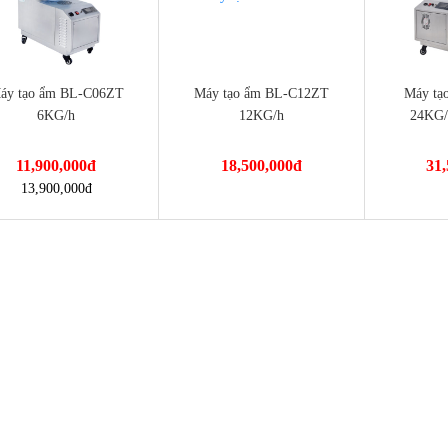
áy tạo ẩm BL-C06ZT
Máy tạo ẩm BL-C12ZT
Máy tạ
6KG/h
12KG/h
24KG/
11,900,000
đ
18,500,000
đ
31,
://dienmayminhan.com/may-
https://dienmayminhan.com/may-
https://die
13,900,000
đ
ao-am-bl-c06zt-6kg-h/
tao-am-bl-c12zt-12kg-h/
tao-am-bl-c