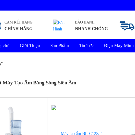
CAM KẾT HÀNG
BẢO HÀNH
CHÍNH HÃNG
NHANH CHÓNG
g chủ
Giới Thiệu
Sản Phẩm
Tin Tức
Điện Máy Minh
m”
ả Máy Tạo Ẩm Bằng Sóng Siêu Âm