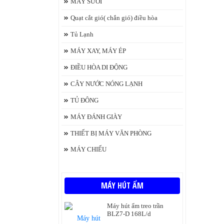
MÁY SƯỞI
Quạt cắt gió( chắn gió) điều hòa
Tủ Lạnh
MÁY XAY, MÁY ÉP
ĐIỀU HÒA DI ĐỘNG
CÂY NƯỚC NÓNG LẠNH
TỦ ĐÔNG
MÁY ĐÁNH GIÀY
THIẾT BỊ MÁY VĂN PHÒNG
MÁY CHIẾU
MÁY HÚT ẨM
Máy hút ẩm treo trần
BLZ7-D 168L/d