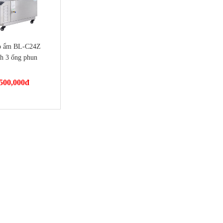
o ẩm BL-C24Z
h 3 ống phun
500,000
đ
nmayminhan.com/may-
24z-24kg-h-3-ong-