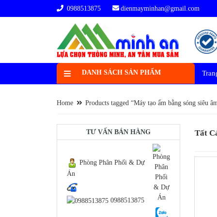
0988513875
dienmayminhan@gmail.com
DANH SÁCH SẢN PHẨM
Tran
Home
Products tagged “Máy tạo ẩm bằng sóng siêu â
TƯ VẤN BÁN HÀNG
Tất C
Phòng Phân Phối & Dự
Án
-14%
0988513875