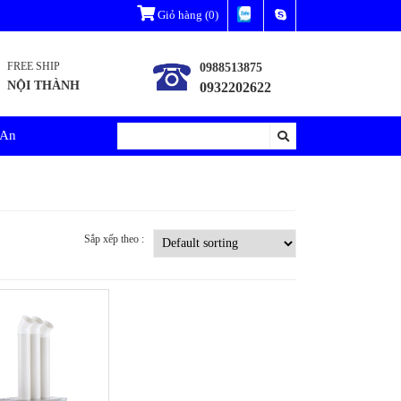
Giỏ hàng
(0)
FREE SHIP
0988513875
NỘI THÀNH
0932202622
 An
Sắp xếp theo :