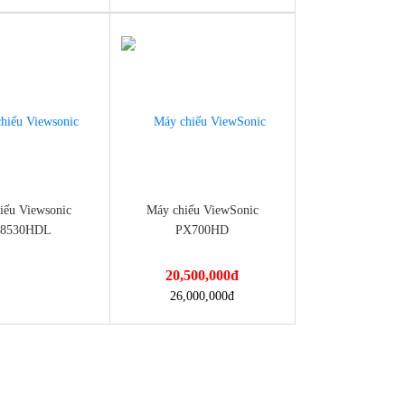
-21%
wsonic-pjd7526w/
chieu-viewsonic-pjd7831hdl-2/
iếu Viewsonic
Máy chiếu ViewSonic
o8530HDL
PX700HD
20,500,000
đ
nmayminhan.com/may-
https://dienmayminhan.com/may-
26,000,000
đ