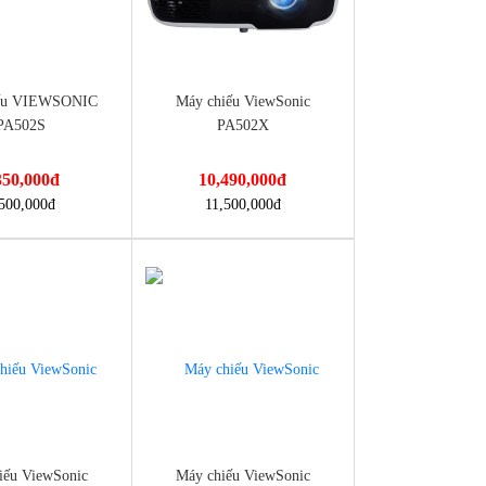
ếu VIEWSONIC
Máy chiếu ViewSonic
PA502S
PA502X
350,000
đ
10,490,000
đ
nmayminhan.com/may-
https://dienmayminhan.com/may-
500,000
đ
11,500,000
đ
ewsonic-pa502s/
chieu-viewsonic-pa502x/
iếu ViewSonic
Máy chiếu ViewSonic