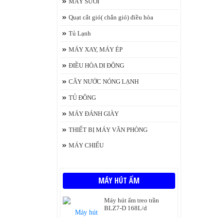
MÁY SƯỞI
Quạt cắt gió( chắn gió) điều hòa
Tủ Lạnh
MÁY XAY, MÁY ÉP
ĐIỀU HÒA DI ĐỘNG
CÂY NƯỚC NÓNG LẠNH
TỦ ĐÔNG
MÁY ĐÁNH GIÀY
THIẾT BỊ MÁY VĂN PHÒNG
MÁY CHIẾU
MÁY HÚT ẨM
Máy hút ẩm treo trần
BLZ7-D 168L/d