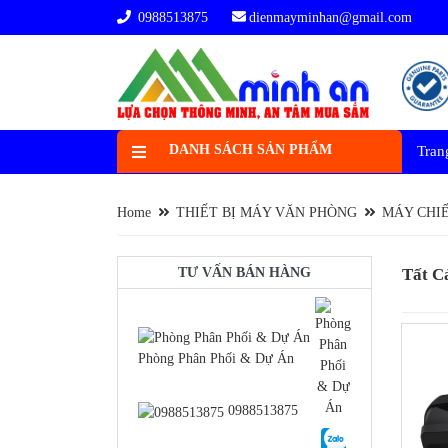
0988513875
dienmayminhan@gmail.com
DANH SÁCH SẢN PHẨM
Tran
Home
THIẾT BỊ MÁY VĂN PHÒNG
MÁY CHI
TƯ VẤN BÁN HÀNG
Tất 
Phòng Phân Phối & Dự Án
-22%
0988513875