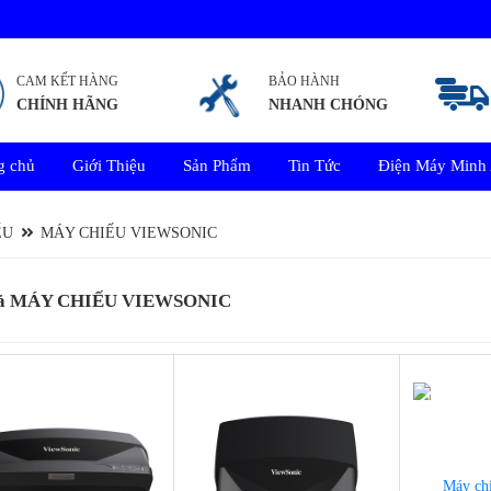
CAM KẾT HÀNG
BẢO HÀNH
CHÍNH HÃNG
NHANH CHÓNG
g chủ
Giới Thiệu
Sản Phẩm
Tin Tức
Điện Máy Minh
ẾU
MÁY CHIẾU VIEWSONIC
Cả MÁY CHIẾU VIEWSONIC
-10%
-12%