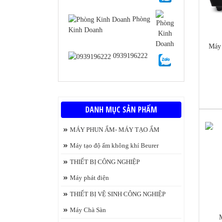
Phòng
Kinh Doanh
Máy 
0939196222
https
DANH MỤC SẢN PHẨM
MÁY PHUN ẨM- MÁY TẠO ẨM
-6%
Máy tạo độ ẩm không khí Beurer
THIẾT BỊ CÔNG NGHIỆP
Máy phát điện
c
THIẾT BỊ VỆ SINH CÔNG NGHIỆP
Máy Chà Sàn