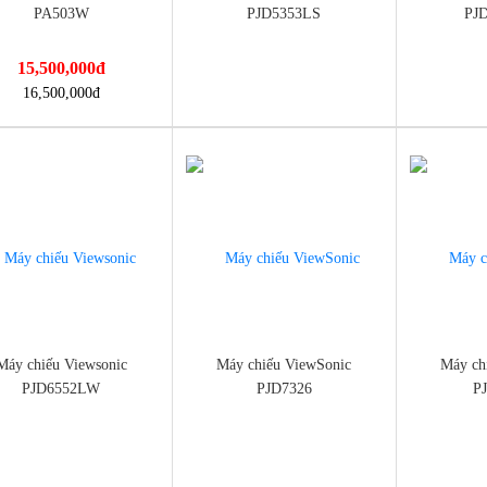
PA503W
PJD5353LS
PJ
15,500,000
đ
://dienmayminhan.com/may-
https://dienmayminhan.com/may-
https://die
16,500,000
đ
ieu-viewsonic-pa503w/
chieu-viewsonic-pjd5353ls/
chieu-view
Máy chiếu Viewsonic
Máy chiếu ViewSonic
Máy ch
PJD6552LW
PJD7326
P
://dienmayminhan.com/may-
https://dienmayminhan.com/may-
https://die