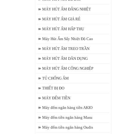
MÁY HÚT ẨM ĐẲNG NHIỆT
chie
MÁY HÚT ẨM GIÁ RẺ
MÁY HÚT ẨM HẤP THỤ
Máy Hút Ẩm Sấy Nhiệt Độ Cao
MÁY HÚT ẨM TREO TRẦN
MÁY HÚT ẨM DÂN DỤNG
MÁY HÚT ẨM CÔNG NGHIỆP
TỦ CHỐNG ẨM
THIẾT BỊ ĐO
MÁY ĐẾM TIỀN
Máy đếm ngân hàng tiền AKIO
Máy đếm tiền ngân hàng Masu
Máy đếm tiền ngân hàng Oudis