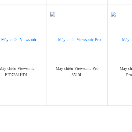
eu-viewsonic-pjd6552lw/
chieu-viewsonic-pjd7326/
chieu-vie
Máy chiếu Viewsonic
Máy chiếu Viewsonic Pro
Máy ch
PJD7831HDL
8510L
Pr
://dienmayminhan.com/may-
https://dienmayminhan.com/may-
https://die