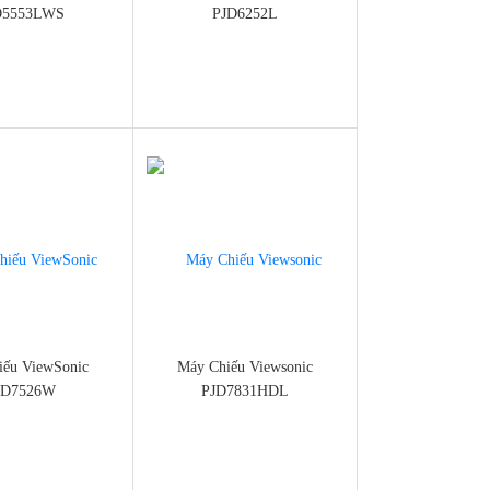
D5553LWS
PJD6252L
nmayminhan.com/may-
https://dienmayminhan.com/may-
sonic-pjd5553lws/
chieu-viewsonic-pjd6252l/
iếu ViewSonic
Máy Chiếu Viewsonic
JD7526W
PJD7831HDL
nmayminhan.com/may-
https://dienmayminhan.com/may-