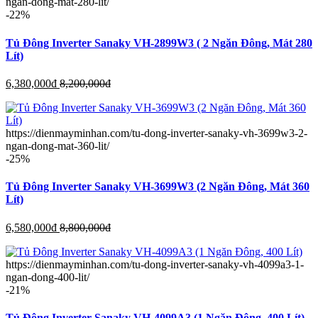
ngan-dong-mat-280-lit/
-22%
Tủ Đông Inverter Sanaky VH-2899W3 ( 2 Ngăn Đông, Mát 280
Lít)
6,380,000
đ
8,200,000
đ
https://dienmayminhan.com/tu-dong-inverter-sanaky-vh-3699w3-2-
ngan-dong-mat-360-lit/
-25%
Tủ Đông Inverter Sanaky VH-3699W3 (2 Ngăn Đông, Mát 360
Lít)
6,580,000
đ
8,800,000
đ
https://dienmayminhan.com/tu-dong-inverter-sanaky-vh-4099a3-1-
ngan-dong-400-lit/
-21%
Tủ Đông Inverter Sanaky VH-4099A3 (1 Ngăn Đông, 400 Lít)