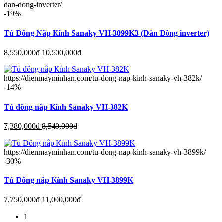
dan-dong-inverter/
-19%
Tủ Đông Nắp Kính Sanaky VH-3099K3 (Dàn Đồng inverter)
8,550,000
đ
10,500,000
đ
https://dienmayminhan.com/tu-dong-nap-kinh-sanaky-vh-382k/
-14%
Tủ đông nắp Kính Sanaky VH-382K
7,380,000
đ
8,540,000
đ
https://dienmayminhan.com/tu-dong-nap-kinh-sanaky-vh-3899k/
-30%
Tủ Đông nắp Kính Sanaky VH-3899K
7,750,000
đ
11,000,000
đ
1