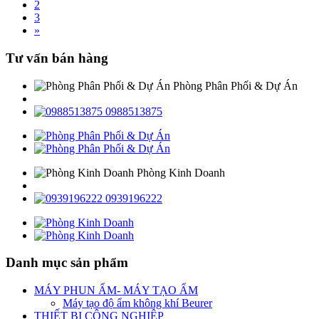
2
3
»
Tư vấn bán hàng
Phòng Phân Phối & Dự Án
0988513875
Phòng Kinh Doanh
0939196222
Danh mục sản phẩm
MÁY PHUN ẨM- MÁY TẠO ẨM
Máy tạo độ ẩm không khí Beurer
THIẾT BỊ CÔNG NGHIỆP