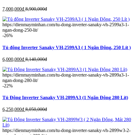
7,000,000
đ
8,900,000
đ
https://dienmayminhan.com/tu-dong-inverter-sanaky-vh-2599a3-1-
ngan-dong-250-lit/
-26%
Tủ đông Inverter Sanaky VH-2599A3 ( 1 Ngăn Đông, 250 Lít )
6,000,000
đ
8,140,000
đ
https://dienmayminhan.com/tu-dong-inverter-sanaky-vh-2899a3-1-
ngan-dong-280-lit/
-22%
Tủ Đông Inverter Sanaky VH-2899A3 (1 Ngăn Đông 280 Lít)
6,250,000
đ
8,050,000
đ
https://dienmayminhan.com/tu-dong-inverter-sanaky-vh-2899w3-2-