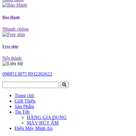
Bảo Hành
Nhanh chóng
Free ship
Nội thành
0988513875
0932202622
Trang chủ
Giới Thiệu
Sản Phẩm
Tin Tức
HÀNG GIA DỤNG
MÁY HÚT ẨM
Điện Máy Minh An