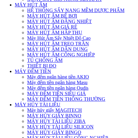
MÁY HÚT ẨM
HỆ THỐNG SẤY NANG MỀM DƯỢC PHẨM
MÁY HÚT ẨM BỂ BƠI
MÁY HÚT ẨM ĐẲNG NHIỆT
MÁY HÚT ẨM GIÁ RẺ
MÁY HÚT ẨM HẤP THỤ
Máy Hút Ẩm Sấy Nhiệt Độ Cao
MÁY HÚT ẨM TREO TRẦN
MÁY HÚT ẨM DÂN DỤNG
MÁY HÚT ẨM CÔNG NGHIỆP
TỦ CHỐNG ẨM
THIẾT BỊ ĐO
MÁY ĐẾM TIỀN
Máy đếm ngân hàng tiền AKIO
Máy đếm tiền ngân hàng Masu
Máy đếm tiền ngân hàng Oudis
MÁY ĐẾM TIỀN SIÊU GIẢ
MÁY ĐẾM TIỀN THÔNG THƯỜNG
MÁY HỦY TÀI LIỆU
Máy hủy giấy MAGITECH
MÁY HỦY GIẤY BINNO
MÁY HỦY TÀI LIỆU ZIBA
MÁY HỦY TÀI LIỆU SILICON
MÁY HỦY GIẤY BINGO
MÁY HỦY TÀI LIỆU CÔNG NGHIỆP