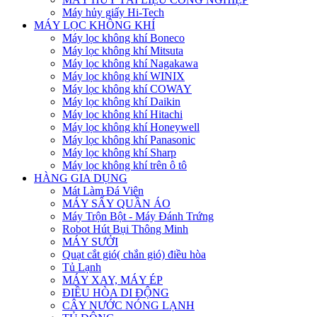
Máy hủy giấy Hi-Tech
MÁY LỌC KHÔNG KHÍ
Máy lọc không khí Boneco
Máy lọc không khí Mitsuta
Máy lọc không khí Nagakawa
Máy lọc không khí WINIX
Máy lọc không khí COWAY
Máy lọc không khí Daikin
Máy lọc không khí Hitachi
Máy lọc không khí Honeywell
Máy lọc không khí Panasonic
Máy lọc không khí Sharp
Máy lọc không khí trên ô tô
HÀNG GIA DỤNG
Mát Làm Đá Viên
MÁY SẤY QUẦN ÁO
Máy Trộn Bột - Máy Đánh Trứng
Robot Hút Bụi Thông Minh
MÁY SƯỞI
Quạt cắt gió( chắn gió) điều hòa
Tủ Lạnh
MÁY XAY, MÁY ÉP
ĐIỀU HÒA DI ĐỘNG
CÂY NƯỚC NÓNG LẠNH