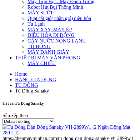
Máy Trộn Bột - Máy Đánh Trứng
Robot Hút Bụi Thông Minh
MÁY SƯỞI
Quạt cắt gió( chắn gió) điều hòa
Tủ Lạnh
MÁY XAY, MÁY ÉP
ĐIỀU HÒA DI ĐỘNG
CÂY NƯỚC NÓNG LẠNH
TỦ ĐÔNG
MÁY ĐÁNH GIÀY
THIẾT BỊ MÁY VĂN PHÒNG
MÁY CHIẾU
Home
HÀNG GIA DỤNG
TỦ ĐÔNG
Tủ Đông Sanaky
Tất cả Tủ Đông Sanaky
Sắp xếp theo :
https://dienmayminhan.com/tu-dong-dan-dong-sanaky-vh-2899w1-