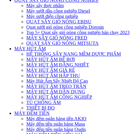
QUẠT SẤY GIÓ NÓNG CÔNG NGHIỆP
Máy sấy thực phẩm
Máy sưởi dầu công nghiệp Diesel
Máy sưởi điện công nghiệp
QUẠT SẤY GIÓ NÓNG EBISU
Quạt sưởi gió nóng công nghiệp Dorosin
Top 5+ Quạt sấy gió nóng công nghiệp bán chạy 2023
MÁY SẤY GIÓ NÓNG FRED
QUẠT SẤY GIÓ NÓNG MITSUTA
MÁY HÚT ẨM
HỆ THỐNG SẤY NANG MỀM DƯỢC PHẨM
MÁY HÚT ẨM BỂ BƠI
MÁY HÚT ẨM ĐẲNG NHIỆT
MÁY HÚT ẨM GIÁ RẺ
MÁY HÚT ẨM HẤP THỤ
Máy Hút Ẩm Sấy Nhiệt Độ Cao
MÁY HÚT ẨM TREO TRẦN
MÁY HÚT ẨM DÂN DỤNG
MÁY HÚT ẨM CÔNG NGHIỆP
TỦ CHỐNG ẨM
THIẾT BỊ ĐO
MÁY ĐẾM TIỀN
Máy đếm ngân hàng tiền AKIO
Máy đếm tiền ngân hàng Masu
Máy đếm tiền ngân hàng Oudis