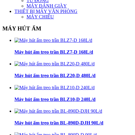
TỦ ĐÔNG
MÁY ĐÁNH GIÀY
THIẾT BỊ MÁY VĂN PHÒNG
MÁY CHIẾU
MÁY HÚT ẨM
Máy hút ẩm treo trần BLZ7-D 168L/d
Máy hút ẩm treo trần BLZ20-D 480L/d
Máy hút ẩm treo trần BLZ10-D 240L/d
Máy hút ẩm treo trần BL-890D-DJH 90L/d