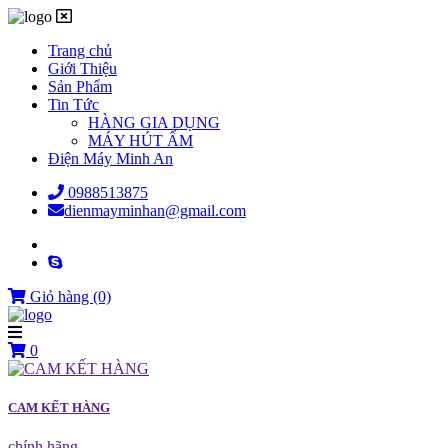
Trang chủ
Giới Thiệu
Sản Phẩm
Tin Tức
HÀNG GIA DỤNG
MÁY HÚT ẨM
Điện Máy Minh An
0988513875
dienmayminhan@gmail.com
Giỏ hàng
(0)
0
CAM KẾT HÀNG
chính hãng