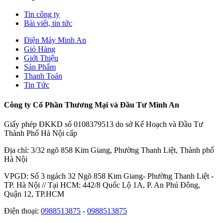
Tin công ty
Bài viết, tin tức
Điện Máy Minh An
Giỏ Hàng
Giới Thiệu
Sản Phẩm
Thanh Toán
Tin Tức
Công ty Cổ Phần Thương Mại và Đầu Tư Minh An
Giấy phép ĐKKD số 0108379513 do sở Kế Hoạch và Đầu Tư
Thành Phố Hà Nội cấp
Địa chỉ: 3/32 ngõ 858 Kim Giang, Phường Thanh Liệt, Thành phố
Hà Nội
VPGD: Số 3 ngách 32 Ngõ 858 Kim Giang- Phường Thanh Liệt -
TP. Hà Nội // Tại HCM: 442/8 Quốc Lộ 1A, P. An Phú Đông,
Quận 12, TP.HCM
Điện thoại:
0988513875
-
0988513875