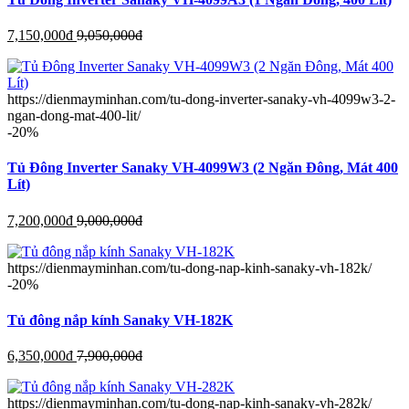
7,150,000
đ
9,050,000
đ
https://dienmayminhan.com/tu-dong-inverter-sanaky-vh-4099w3-2-
ngan-dong-mat-400-lit/
-20%
Tủ Đông Inverter Sanaky VH-4099W3 (2 Ngăn Đông, Mát 400
Lít)
7,200,000
đ
9,000,000
đ
https://dienmayminhan.com/tu-dong-nap-kinh-sanaky-vh-182k/
-20%
Tủ đông nắp kính Sanaky VH-182K
6,350,000
đ
7,900,000
đ
https://dienmayminhan.com/tu-dong-nap-kinh-sanaky-vh-282k/