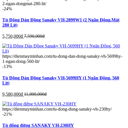
2-ngan-dongmat-280-lit/
-24%
Tủ Đông Dàn Đồng Sanaky VH-2899W1 (2 Ngăn Đông,Mát
280 Lít)
5,750,000
đ
7,590,000
đ
https://dienmayminhan.com/tu-dong-dan-dong-sanaky-vh-5699hy-
1-ngan-dong-560-lit/
-13%
Tủ Đông Dàn Đồng Sanaky VH-5699HY (1 Ngăn Đông, 560
Lít)
9,580,000
đ
11,000,000
đ
https://dienmayminhan.com/tu-dong-dung-sanaky-vh-230hy/
-21%
Tủ đông đứng SANAKY VH-230HY