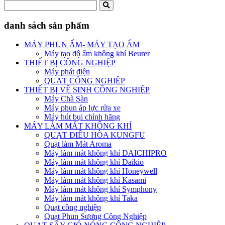
danh sách sản phẩm
MÁY PHUN ẨM- MÁY TẠO ẨM
Máy tạo độ ẩm không khí Beurer
THIẾT BỊ CÔNG NGHIỆP
Máy phát điện
QUẠT CÔNG NGHIỆP
THIẾT BỊ VỆ SINH CÔNG NGHIỆP
Máy Chà Sàn
Máy phun áp lực rửa xe
Máy hút bụi chính hãng
MÁY LÀM MÁT KHÔNG KHÍ
QUẠT ĐIỀU HÒA KUNGFU
Quạt làm Mát Aroma
Máy làm mát không khí DAICHIPRO
Máy làm mát không khí Daikio
Máy làm mát không khí Honeywell
Máy làm mát không khí Kasami
Máy làm mát không khí Symphony
Máy làm mát không khí Taka
Quạt công nghiệp
Quạt Phun Sương Công Nghiệp