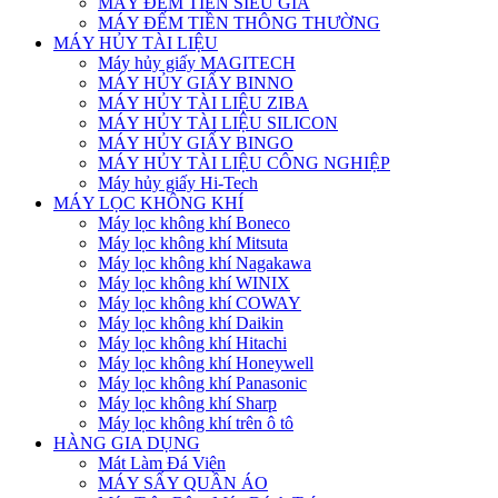
MÁY ĐẾM TIỀN SIÊU GIẢ
MÁY ĐẾM TIỀN THÔNG THƯỜNG
MÁY HỦY TÀI LIỆU
Máy hủy giấy MAGITECH
MÁY HỦY GIẤY BINNO
MÁY HỦY TÀI LIỆU ZIBA
MÁY HỦY TÀI LIỆU SILICON
MÁY HỦY GIẤY BINGO
MÁY HỦY TÀI LIỆU CÔNG NGHIỆP
Máy hủy giấy Hi-Tech
MÁY LỌC KHÔNG KHÍ
Máy lọc không khí Boneco
Máy lọc không khí Mitsuta
Máy lọc không khí Nagakawa
Máy lọc không khí WINIX
Máy lọc không khí COWAY
Máy lọc không khí Daikin
Máy lọc không khí Hitachi
Máy lọc không khí Honeywell
Máy lọc không khí Panasonic
Máy lọc không khí Sharp
Máy lọc không khí trên ô tô
HÀNG GIA DỤNG
Mát Làm Đá Viên
MÁY SẤY QUẦN ÁO