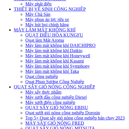
Máy phát điện
THIẾT BỊ VỆ SINH CÔNG NGHIỆP
Máy Chà Sàn
Máy phun áp lực rửa xe
Máy hút bụi chính hãng
MÁY LÀM MÁT KHÔNG KHÍ
QUẠT ĐIỀU HÒA KUNGFU
Quạt làm Mát Aroma
Máy làm mát không khí DAICHIPRO
Máy làm mát không khí Daikio
Máy làm mát không khí Honeywell
Máy làm mát không khí Kasami
Máy làm mát không khí Symphony
Máy làm mát không khí Taka
Quạt công nghiệp
Quạt Phun Sương Công Nghiệp
QUẠT SẤY GIÓ NÓNG CÔNG NGHIỆP
Máy sấy thực phẩm
Máy sưởi dầu công nghiệp Diesel
Máy sưởi điện công nghiệp
QUẠT SẤY GIÓ NÓNG EBISU
Quạt sưởi gió nóng công nghiệp Dorosin
Top 5+ Quạt sấy gió nóng công nghiệp bán chạy 2023
MÁY SẤY GIÓ NÓNG FRED
QUẠT SẤY GIÓ NÓNG MITSUTA