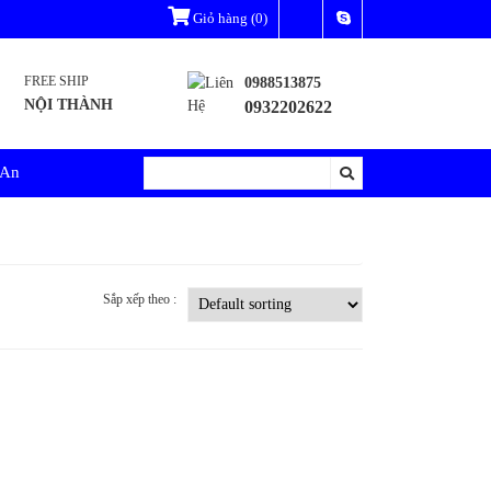
Giỏ hàng
(0)
FREE SHIP
0988513875
NỘI THÀNH
0932202622
 An
Sắp xếp theo :