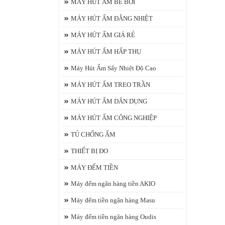
MÁY HÚT ẨM BỂ BƠI
MÁY HÚT ẨM ĐẲNG NHIỆT
MÁY HÚT ẨM GIÁ RẺ
MÁY HÚT ẨM HẤP THỤ
Máy Hút Ẩm Sấy Nhiệt Độ Cao
MÁY HÚT ẨM TREO TRẦN
MÁY HÚT ẨM DÂN DỤNG
MÁY HÚT ẨM CÔNG NGHIỆP
TỦ CHỐNG ẨM
THIẾT BỊ ĐO
MÁY ĐẾM TIỀN
Máy đếm ngân hàng tiền AKIO
Máy đếm tiền ngân hàng Masu
Máy đếm tiền ngân hàng Oudis