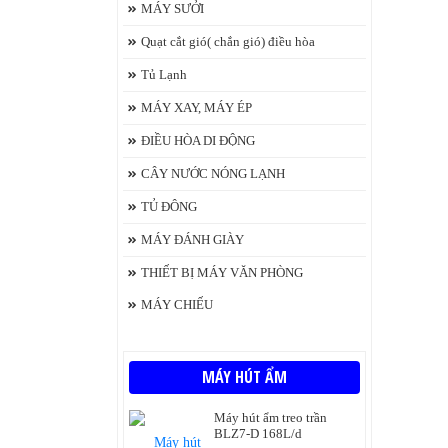
MÁY SƯỞI
Quạt cắt gió( chắn gió) điều hòa
Tủ Lạnh
MÁY XAY, MÁY ÉP
ĐIỀU HÒA DI ĐỘNG
CÂY NƯỚC NÓNG LẠNH
TỦ ĐÔNG
MÁY ĐÁNH GIÀY
THIẾT BỊ MÁY VĂN PHÒNG
MÁY CHIẾU
MÁY HÚT ẨM
Máy hút ẩm treo trần
BLZ7-D 168L/d