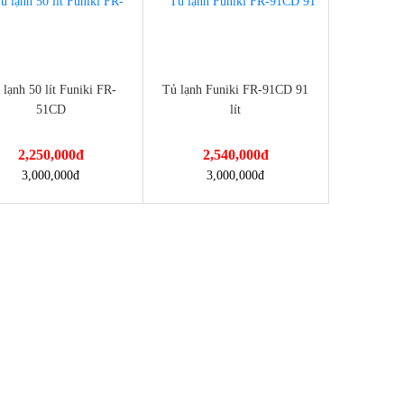
 lạnh 50 lít Funiki FR-
Tủ lạnh Funiki FR-91CD 91
51CD
lít
2,250,000
đ
2,540,000
đ
://dienmayminhan.com/tu-
https://dienmayminhan.com/tu-
3,000,000
đ
3,000,000
đ
h-50-lit-funiki-fr-51cd/
lanh-funiki-fr-91cd-91-lit/