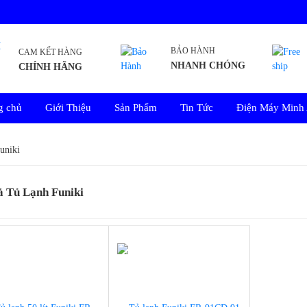
BẢO HÀNH
CAM KẾT HÀNG
NHANH CHÓNG
CHÍNH HÃNG
g chủ
Giới Thiệu
Sản Phẩm
Tin Tức
Điện Máy Minh
uniki
ả Tủ Lạnh Funiki
-15%