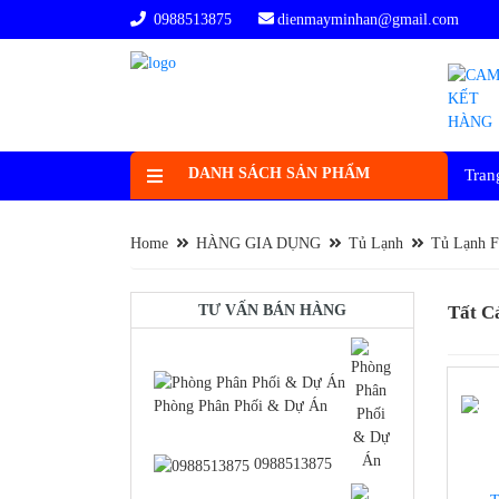
0988513875
dienmayminhan@gmail.com
DANH SÁCH SẢN PHẨM
Tran
Home
HÀNG GIA DỤNG
Tủ Lạnh
Tủ Lạnh F
TƯ VẤN BÁN HÀNG
Tất C
Phòng Phân Phối & Dự Án
-25%
0988513875