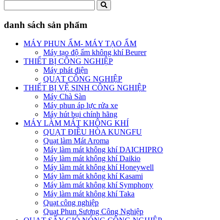
danh sách sản phẩm
MÁY PHUN ẨM- MÁY TẠO ẨM
Máy tạo độ ẩm không khí Beurer
THIẾT BỊ CÔNG NGHIỆP
Máy phát điện
QUẠT CÔNG NGHIỆP
THIẾT BỊ VỆ SINH CÔNG NGHIỆP
Máy Chà Sàn
Máy phun áp lực rửa xe
Máy hút bụi chính hãng
MÁY LÀM MÁT KHÔNG KHÍ
QUẠT ĐIỀU HÒA KUNGFU
Quạt làm Mát Aroma
Máy làm mát không khí DAICHIPRO
Máy làm mát không khí Daikio
Máy làm mát không khí Honeywell
Máy làm mát không khí Kasami
Máy làm mát không khí Symphony
Máy làm mát không khí Taka
Quạt công nghiệp
Quạt Phun Sương Công Nghiệp