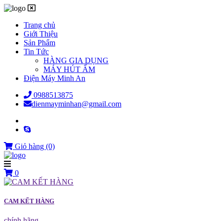
Trang chủ
Giới Thiệu
Sản Phẩm
Tin Tức
HÀNG GIA DỤNG
MÁY HÚT ẨM
Điện Máy Minh An
0988513875
dienmayminhan@gmail.com
Giỏ hàng
(0)
0
CAM KẾT HÀNG
chính hãng