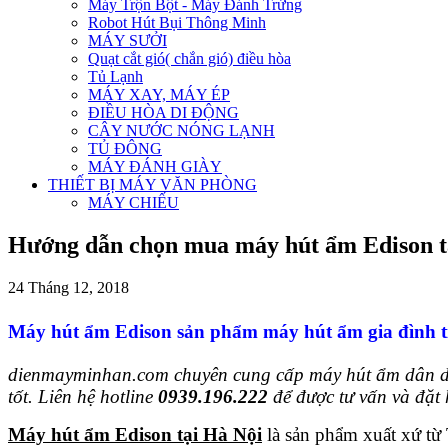
Máy Trộn Bột - Máy Đánh Trứng
Robot Hút Bụi Thông Minh
MÁY SƯỞI
Quạt cắt gió( chắn gió) điều hòa
Tủ Lạnh
MÁY XAY, MÁY ÉP
ĐIỀU HÒA DI ĐỘNG
CÂY NƯỚC NÓNG LẠNH
TỦ ĐÔNG
MÁY ĐÁNH GIÀY
THIẾT BỊ MÁY VĂN PHÒNG
MÁY CHIẾU
Hướng dẫn chọn mua máy hút ẩm Edison t
24 Tháng 12, 2018
Máy hút ẩm Edison sản phẩm máy hút ẩm gia đình t
dienmayminhan.com chuyên cung cấp máy hút ẩm dân dụ
tốt. Liên hệ hotline
0939.196.222
để được tư vấn và đặt
Máy hút ẩm Edison tại Hà Nội
là sản phẩm xuất xứ từ