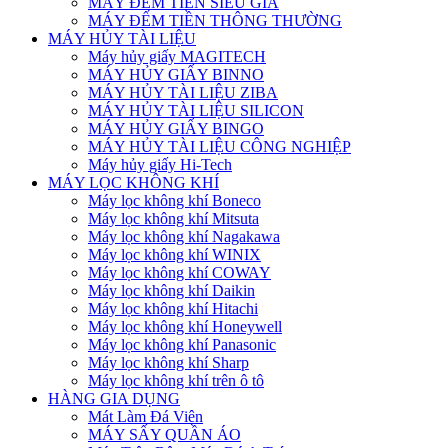
MÁY ĐẾM TIỀN SIÊU GIẢ
MÁY ĐẾM TIỀN THÔNG THƯỜNG
MÁY HỦY TÀI LIỆU
Máy hủy giấy MAGITECH
MÁY HỦY GIẤY BINNO
MÁY HỦY TÀI LIỆU ZIBA
MÁY HỦY TÀI LIỆU SILICON
MÁY HỦY GIẤY BINGO
MÁY HỦY TÀI LIỆU CÔNG NGHIỆP
Máy hủy giấy Hi-Tech
MÁY LỌC KHÔNG KHÍ
Máy lọc không khí Boneco
Máy lọc không khí Mitsuta
Máy lọc không khí Nagakawa
Máy lọc không khí WINIX
Máy lọc không khí COWAY
Máy lọc không khí Daikin
Máy lọc không khí Hitachi
Máy lọc không khí Honeywell
Máy lọc không khí Panasonic
Máy lọc không khí Sharp
Máy lọc không khí trên ô tô
HÀNG GIA DỤNG
Mát Làm Đá Viên
MÁY SẤY QUẦN ÁO