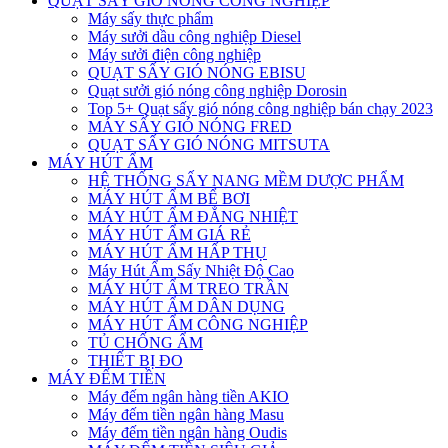
QUẠT SẤY GIÓ NÓNG CÔNG NGHIỆP
Máy sấy thực phẩm
Máy sưởi dầu công nghiệp Diesel
Máy sưởi điện công nghiệp
QUẠT SẤY GIÓ NÓNG EBISU
Quạt sưởi gió nóng công nghiệp Dorosin
Top 5+ Quạt sấy gió nóng công nghiệp bán chạy 2023
MÁY SẤY GIÓ NÓNG FRED
QUẠT SẤY GIÓ NÓNG MITSUTA
MÁY HÚT ẨM
HỆ THỐNG SẤY NANG MỀM DƯỢC PHẨM
MÁY HÚT ẨM BỂ BƠI
MÁY HÚT ẨM ĐẲNG NHIỆT
MÁY HÚT ẨM GIÁ RẺ
MÁY HÚT ẨM HẤP THỤ
Máy Hút Ẩm Sấy Nhiệt Độ Cao
MÁY HÚT ẨM TREO TRẦN
MÁY HÚT ẨM DÂN DỤNG
MÁY HÚT ẨM CÔNG NGHIỆP
TỦ CHỐNG ẨM
THIẾT BỊ ĐO
MÁY ĐẾM TIỀN
Máy đếm ngân hàng tiền AKIO
Máy đếm tiền ngân hàng Masu
Máy đếm tiền ngân hàng Oudis