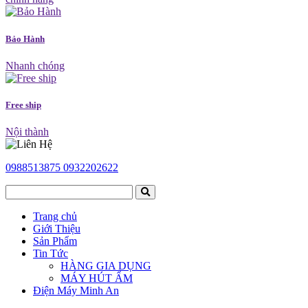
Bảo Hành
Nhanh chóng
Free ship
Nội thành
0988513875
0932202622
Trang chủ
Giới Thiệu
Sản Phẩm
Tin Tức
HÀNG GIA DỤNG
MÁY HÚT ẨM
Điện Máy Minh An