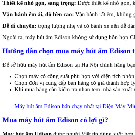
Thiết kế nhỏ gọn, sang trọng:
Được thiết kế nhỏ gọn, 
Vận hành êm ái, độ bền cao:
Vận hành rất êm, không gâ
Dễ di chuyển:
trọng lượng nhẹ và có bánh xe nên dễ dàn
Ngoài ra, máy hút ẩm Edison không sử dụng hỗn hợp CF
Hướng dẫn chọn mua máy hút ẩm Edison t
Để sở hữu máy hút ẩm Edison tại Hà Nội chính hãng bạn 
Chọn máy có công suất phù hợp với diện tích phòn
Chọn đơn vị cung cấp bán hàng có giá thành hợp lý 
Khi mua hàng cần kiểm tra nhãn tem nhà sản xuất
Máy hút ẩm Edison bán chạy nhất tại Điện Máy M
Mua máy hút ẩm Edison có lợi gì?
Máy hút ẩm
Edison
được người Việt tin dùng suốt hơn 